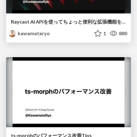
Raycast AI APIを使ってちょっと便利な拡張機能を作ってみた / created-a-handy-extension-using-the-raycast-ai-api
kawamataryo
1
880
ts-morphのパフォーマンス改善Tips