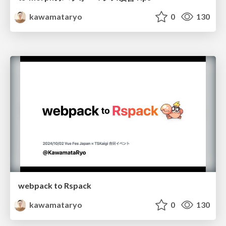
kawamataryo
0
130
webpack to Rspack
kawamataryo
0
130