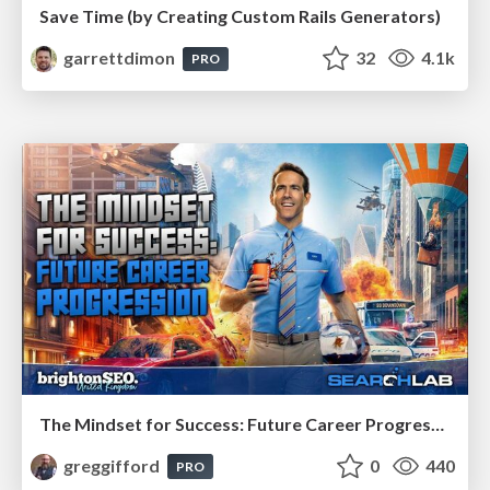
Save Time (by Creating Custom Rails Generators)
garrettdimon
32
4.1k
PRO
The Mindset for Success: Future Career Progression
greggifford
0
440
PRO