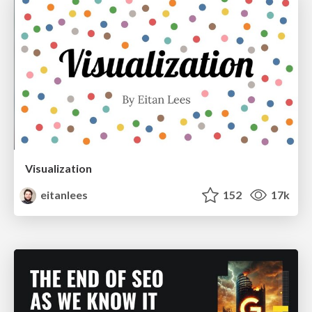
Visualization
eitanlees
152
17k