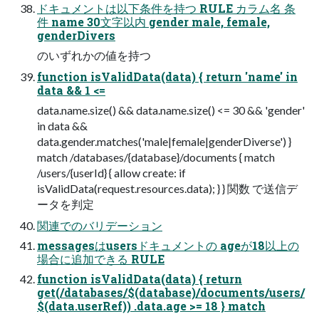
ドキュメントは以下条件を持つ RULE カラム名 条
件 name 30文字以内 gender male, female,
genderDivers
のいずれかの値を持つ
function isValidData(data) { return 'name' in
data && 1 <=
data.name.size() && data.name.size() <= 30 && 'gender'
in data &&
data.gender.matches('male|female|genderDiverse') }
match /databases/{database}/documents { match
/users/{userId} { allow create: if
isValidData(request.resources.data); } } 関数 で送信デ
ータを判定
関連でのバリデーション
messagesはusersドキュメントの ageが18以上の
場合に追加できる RULE
function isValidData(data) { return
get(/databases/$(database)/documents/users/
$(data.userRef)) .data.age >= 18 } match