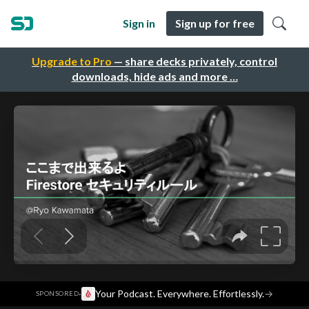
Sign in
Sign up for free
Upgrade to Pro
— share decks privately, control
downloads, hide ads and more …
·
Your Podcast. Everywhere. Effortlessly.
→
SPONSORED