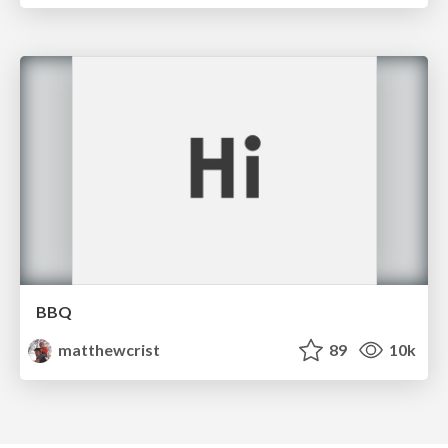
BBQ
matthewcrist
89
10k