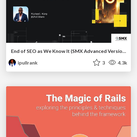
End of SEO as We Know It (SMX Advanced Version)
ipullrank
3
4.3k