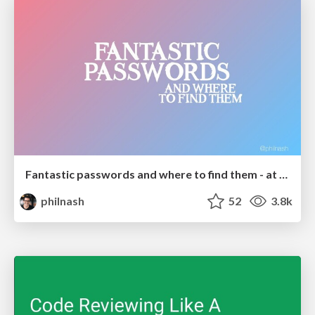
Fantastic passwords and where to find them - at NoRuKo
philnash
52
3.8k