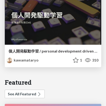
個人開発駆動学習 / personal development driven learning
kawamataryo
1
310
Featured
See All Featured