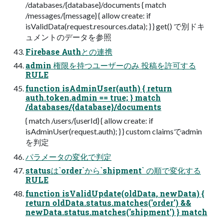
/databases/{database}/documents { match
/messages/{message} { allow create: if
isValidData(request.resources.data); } } get() で別ドキ
ュメントのデータを参照
Firebase Authとの連携
admin 権限を持つユーザーのみ 投稿を許可する
RULE
function isAdminUser(auth) { return
auth.token.admin == true; } match
/databases/{database}/documents
{ match /users/{userId} { allow create: if
isAdminUser(request.auth); } } custom claimsでadmin
を判定
パラメータの変化で判定
statusは`order`から`shipment` の順で変化する
RULE
function isValidUpdate(oldData, newData) {
return oldData.status.matches('order') &&
newData.status.matches('shipment') } match