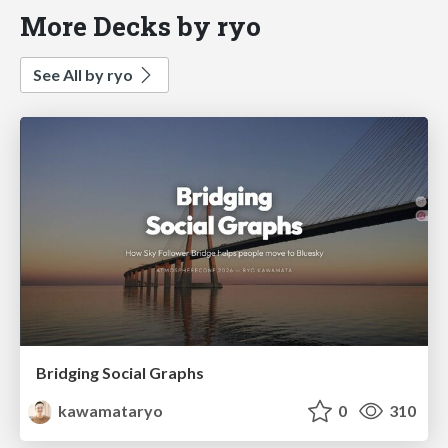
More Decks by ryo
See All by ryo
Bridging Social Graphs
kawamataryo
0
310