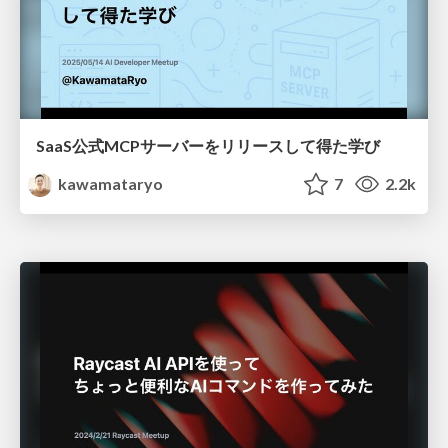
SaaS公式MCPサーバーをリリースして得た学び
kawamataryo
7
2.2k