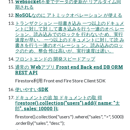
websocket不要でデータの更新が リアルタイム同
期される
NoSQLなのに アトミックオペレーション が使える
トランザクション 一括書き込み 一つ以上のドキュメ
ントに対して対 して書き込みを行う一連のオペ レー
ション。読み込みでのロックを 行わないため、実行
速度が早い。 一つ以上のドキュメントに対して読 み
書きを行う一連のオペレーショ ン。読み込みのロッ
クのため、整合 性は高いが、実行速度は遅い。
フロントエンドの 開発スピードアップ
通常の Webアプリ Front end Back end DB ORM
REST API
Firestore利用 Front end Fire Store Client SDK
使いやすいSDK
ドキュメントの追 加 ドキュメントの取 得
ﬁrestore().collection("users").add({ name: "太
郎", sales: 10000 });
ﬁrestore().collection("users") .where("sales", ">", 5000)
.orderBy("sales", "desc");