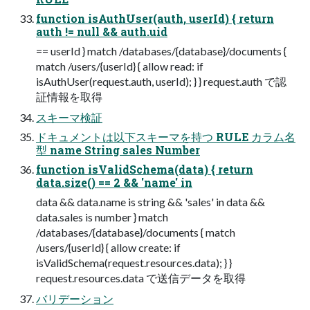
function isAuthUser(auth, userId) { return
auth != null && auth.uid
== userId } match /databases/{database}/documents {
match /users/{userId} { allow read: if
isAuthUser(request.auth, userId); } } request.auth で認
証情報を取得
スキーマ検証
ドキュメントは以下スキーマを持つ RULE カラム名
型 name String sales Number
function isValidSchema(data) { return
data.size() == 2 && 'name' in
data && data.name is string && 'sales' in data &&
data.sales is number } match
/databases/{database}/documents { match
/users/{userId} { allow create: if
isValidSchema(request.resources.data); } }
request.resources.data で送信データを取得
バリデーション