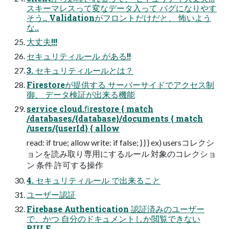
スキーマレスって変なデータ入って バグになりやす
そう.. Validationがフロントだけだと、 怖いよう
な..
大丈夫!!!
セキュリティルール がある!!
3. セキュリティルールとは？
Firestoreが提供する サーバーサイドでアクセス制
御、 データ検証が出来る機能
service cloud.ﬁrestore { match
/databases/{database}/documents { match
/users/{userId} { allow
read: if true; allow write: if false; } } } ex) usersコレクシ
ョンを読み取り専用にするルール 対象のコレクショ
ン 条件 許可する操作
4. セキュリティルール で出来ること
ユーザー認証
Firebase Authentication 認証済みのユーザー
で、かつ 自分のドキュメントしか閲覧できない
RULE