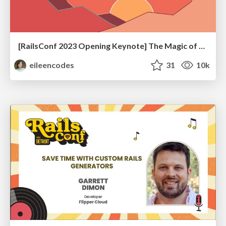
[RailsConf 2023 Opening Keynote] The Magic of Rails
eileencodes
31
10k