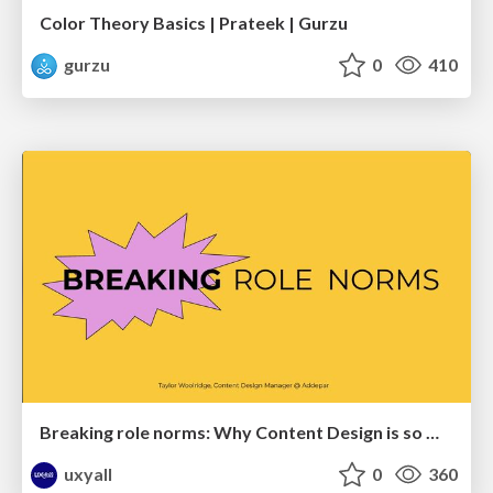
Color Theory Basics | Prateek | Gurzu
gurzu
0
410
Breaking role norms: Why Content Design is so much more than writing copy - Taylor Woolridge
uxyall
0
360