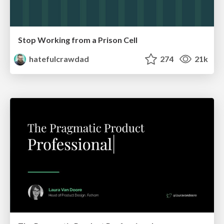
Stop Working from a Prison Cell
hatefulcrawdad
274
21k