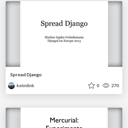
Spread Django
keimlink
0
270