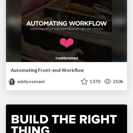
Automating Front-end Workflow
addyosmani
1370
210k