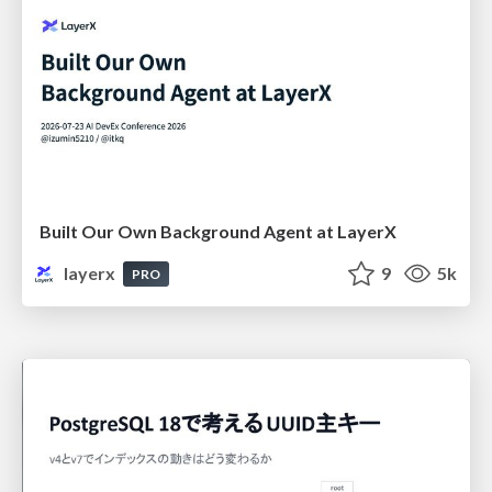
Built Our Own Background Agent at LayerX
layerx
9
5k
PRO