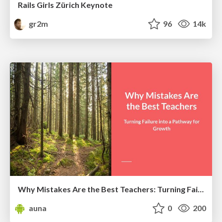
Rails Girls Zürich Keynote
gr2m
96
14k
Why Mistakes Are the Best Teachers: Turning Failure into a Pathway for Growth
auna
0
200