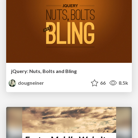
jQuery: Nuts, Bolts and Bling
dougneiner
66
8.5k