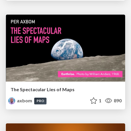
The Spectacular Lies of Maps
axbom
1
890
PRO