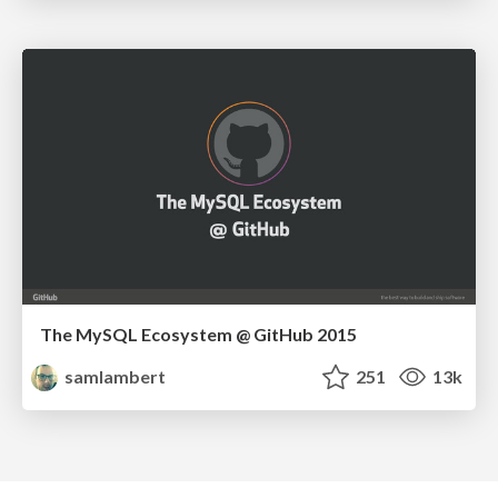
The MySQL Ecosystem @ GitHub 2015
samlambert
251
13k