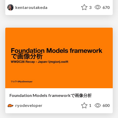
kentaroutakeda
3
670
Foundation Models frameworkで画像分析
ryodeveloper
1
600