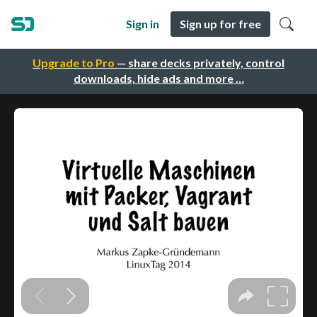
Sign in
Sign up for free
Upgrade to Pro
— share decks privately, control
downloads, hide ads and more …