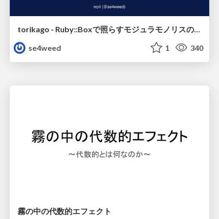
torikago - Ruby::Boxで照らすモジュラモノリスの実行境界
se4weed
1
340
霧の中の代数的エフェクト