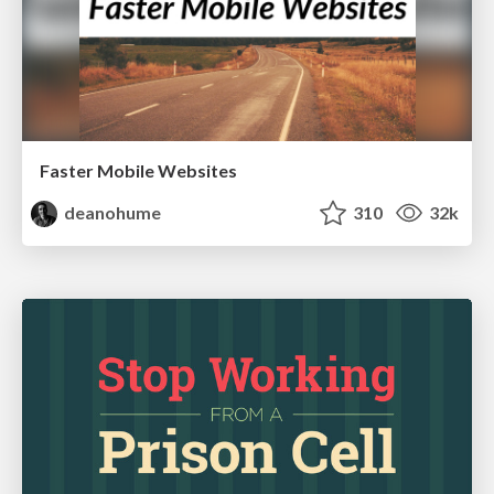
Faster Mobile Websites
deanohume
310
32k