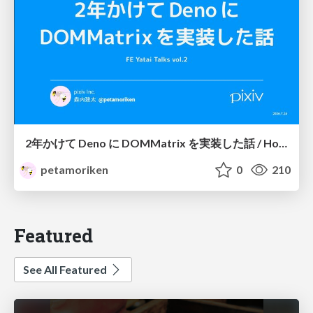
2年かけて Deno に DOMMatrix を実装した話 / How I implemented DOMMatrix in Deno over two years
petamoriken
0
210
Featured
See All Featured