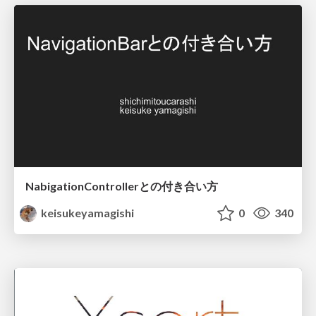
NabigationControllerとの付き合い方
keisukeyamagishi
0
340