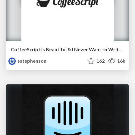
CoffeeScript is Beautiful & I Never Want to Write Plain JavaScript Again
sstephenson
162
16k