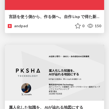
言語を使う側から、作る側へ。 自作 Lisp で得た新たな気づき。
andpad
0
150
属人化した知識を、 AIが辿れる地図にする