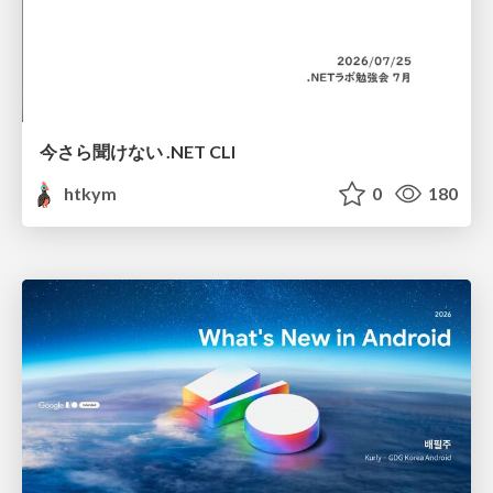
今さら聞けない .NET CLI
htkym
0
180