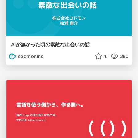
AIが無かった頃の素敵な出会いの話
codmoninc
1
380