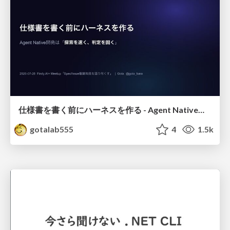
仕様書を書く前にハーネスを作る - Agent Native開発は「探索を速く、判定を固く」
gotalab555
4
1.5k