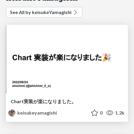
See All by keisukeYamagishi
Chart実装が楽になりました。
keisukeyamagishi
0
1.2k