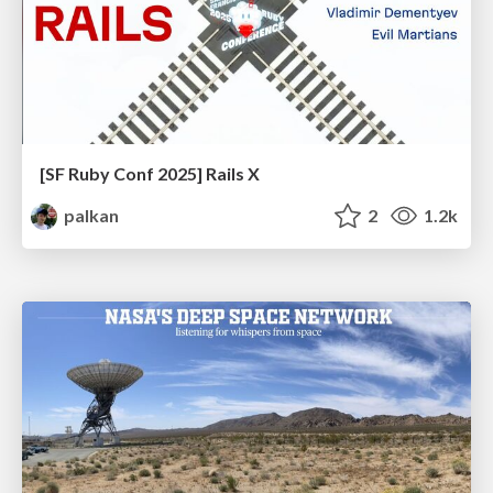
[SF Ruby Conf 2025] Rails X
palkan
2
1.2k