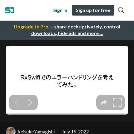
Sign in
Sign up for free
Upgrade to Pro
— share decks privately, control
downloads, hide ads and more …
keisukeYamagishi
July 15, 2022