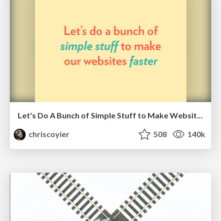
Let's Do A Bunch of Simple Stuff to Make Websites Faster
chriscoyier
508
140k