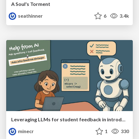
A Soul's Torment
seathinner
6
3.4k
Leveraging LLMs for student feedback in introductory data science courses - posit::conf(2025)
minecr
1
330