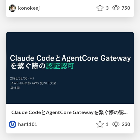
konokenj
3
750
Claude CodeとAgentCore Gatewayを繋ぐ際の認証認可 / Authentication and authorization when connecting Claude Code with AgentCore Gateway
har1101
1
230