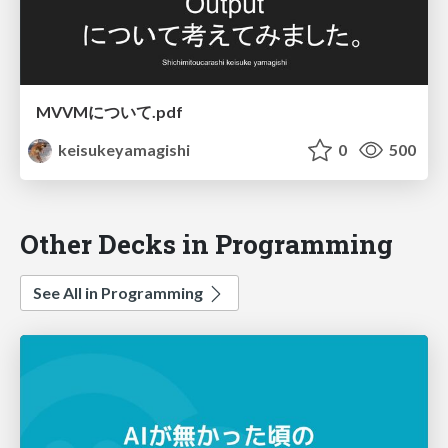
MVVMについて.pdf
keisukeyamagishi
0
500
Other Decks in Programming
See All in Programming