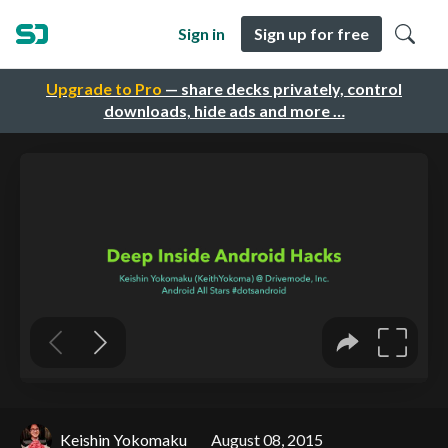
Sign in
Sign up for free
Upgrade to Pro
— share decks privately, control
downloads, hide ads and more …
Keishin Yokomaku
August 08, 2015