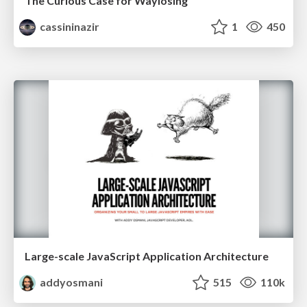
The Curious Case for Waylosing
cassininazir
1
450
Large-scale JavaScript Application Architecture
addyosmani
515
110k