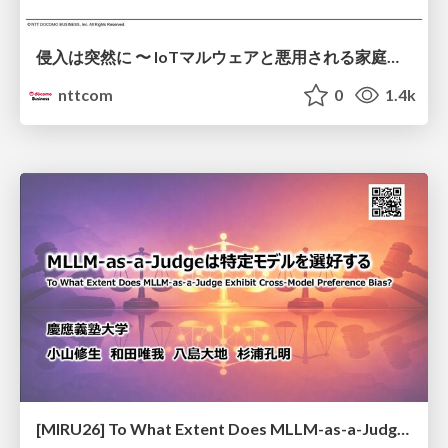
侵入は突然に 〜 IoTマルウェアと悪用される家庭の機器 ～ / When Intrusion Strikes: IoT Malware and the Abuse of Home Devices
nttcom
0
1.4k
[MIRU26] To What Extent Does MLLM-as-a-Judge Exhibit Cross-Model Preference Bias?