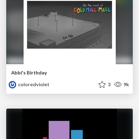
Abbi's Birthday
coloredviolet
3
9k