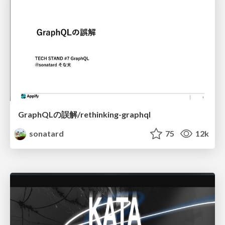
GraphQLの誤解/rethinking-graphql
sonatard
75
12k