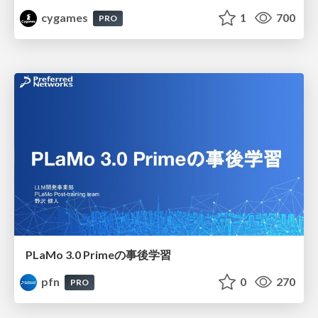
cygames
1
700
PRO
PLaMo 3.0 Primeの事後学習
pfn
0
270
PRO