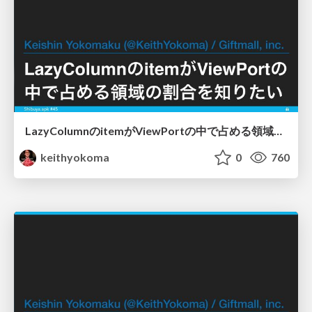
LazyColumnのitemがViewPortの中で占める領域の割合を知りたい
keithyokoma
0
760