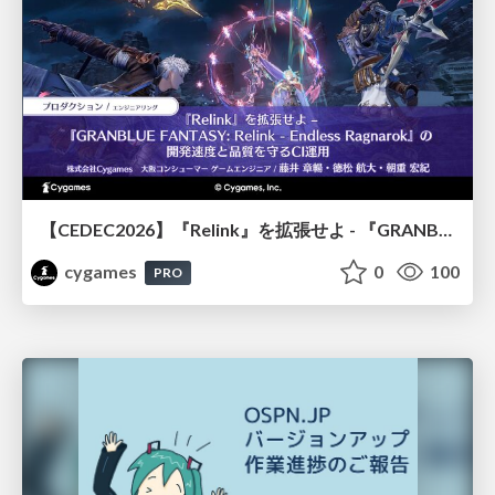
【CEDEC2026】『Relink』を拡張せよ - 『GRANBLUE FANTASY: Relink - Endless Ragnarok』の開発速度と品質を守るCI運用
cygames
0
100
PRO