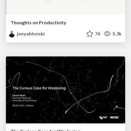
Thoughts on Productivity
jonyablonski
76
5.3k