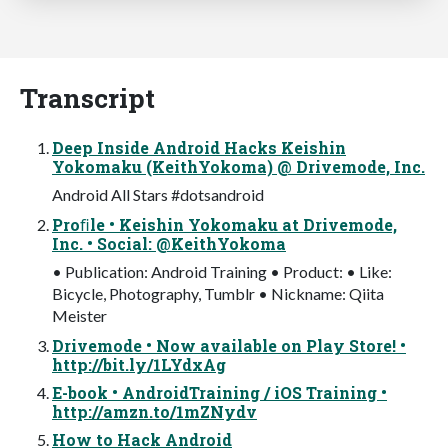
Transcript
Deep Inside Android Hacks Keishin
Yokomaku (KeithYokoma) @ Drivemode, Inc.
Android All Stars #dotsandroid
Proﬁle • Keishin Yokomaku at Drivemode,
Inc. • Social: @KeithYokoma
• Publication: Android Training • Product: • Like:
Bicycle, Photography, Tumblr • Nickname: Qiita
Meister
Drivemode • Now available on Play Store! •
http://bit.ly/1LYdxAg
E-book • AndroidTraining / iOS Training •
http://amzn.to/1mZNydv
How to Hack Android