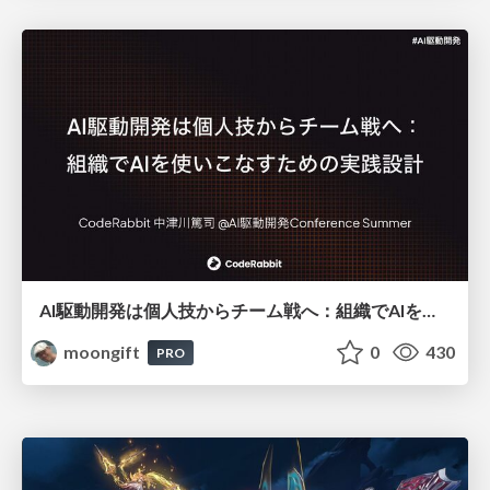
AI駆動開発は個人技からチーム戦へ：組織でAIを使いこなすための実践設計
moongift
0
430
PRO