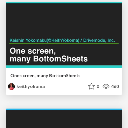
One screen, many BottomSheets
keithyokoma
0
460