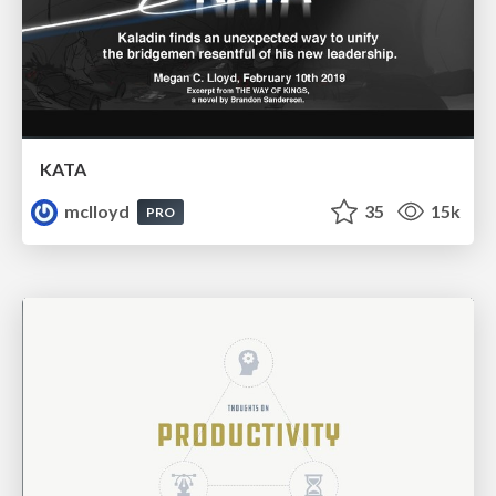
KATA
mclloyd
35
15k
PRO