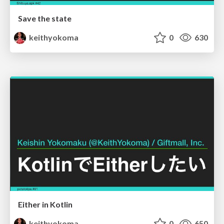
Save the state
keithyokoma
0
630
Either in Kotlin
keithyokoma
0
650