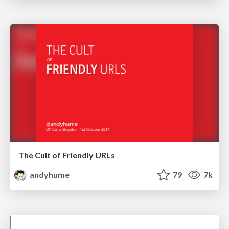
The Cult of Friendly URLs
andyhume
79
7k