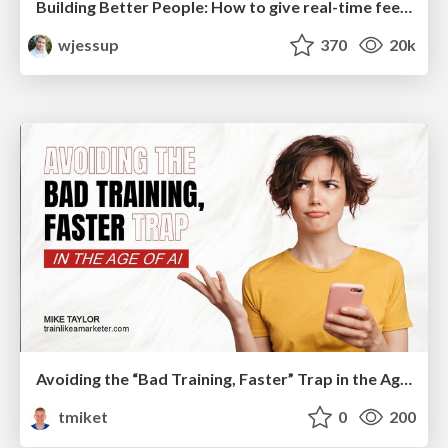
Building Better People: How to give real-time feedback that sticks.
wjessup
370
20k
Avoiding the “Bad Training, Faster” Trap in the Age of AI
tmiket
0
200