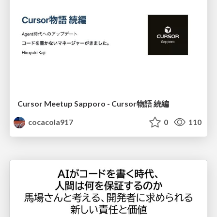
Cursor Meetup Sapporo - Cursor物語 続編
cocacola917
0
110