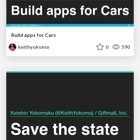
Build apps for Cars
keithyokoma
0
590