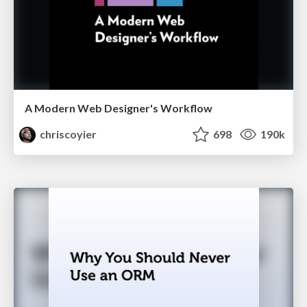
A Modern Web Designer's Workflow
chriscoyier
698
190k