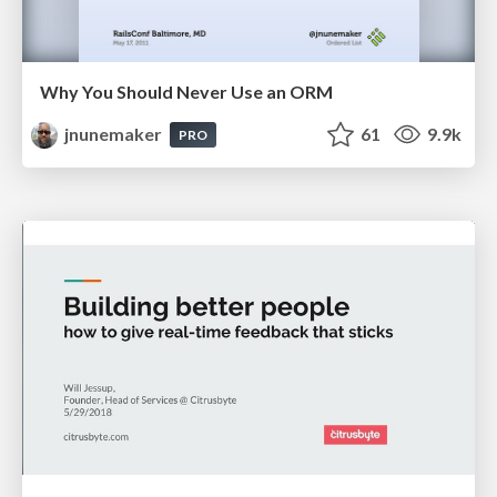
Why You Should Never Use an ORM
jnunemaker
61
9.9k
PRO