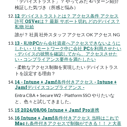
「デバイストラスト」？ やってみた 4パターン紹介
検証した気づき（所感と悩み）
12 デバイストラストとは？ アクセス条件 アクセス
許可 OSVerは？ 最新 サポート切れ どのデバイス？
私物 社給
誰が？ 社員 社外スタッフ アクセス OK アクセス NG
13 - 私物PCから会社資産へアクセスできないように
したい - リモートワーク中に会社 PCを利用させたい
- デバイスの状態を確認してから、アクセスさせた
い - コンプライアンス要件を満たしたい
- 柔軟なアクセス制御を実現したい デバイストラス
トを設定する理由？
14 - Intune + Jamf条件付きアクセス - Intune +
Jamfデバイスコンプライアンス -
Entra CBA + Secure W2 - Platform SSO やりたいな
と、色々と試してきました。
15 2024/08/06 Intune + Jamf Pro連携
16 Intune + Jamf条件付きアクセス 当時はこれで
Macも条件付きアクセスで制御ができる！！ と大喜