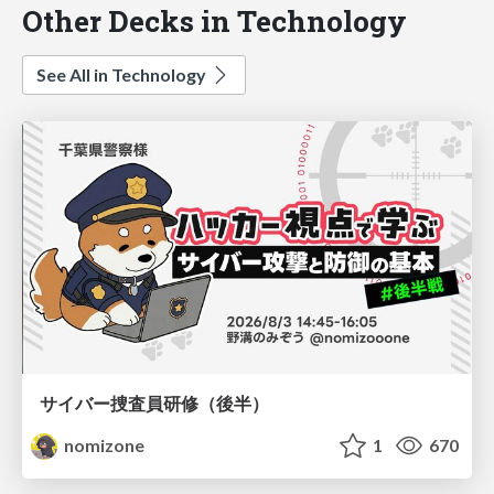
Other Decks in Technology
See All in Technology
サイバー捜査員研修（後半）
nomizone
1
670