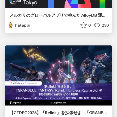
メルカリのグローバルアプリで挑んだ AlloyDB 運用と課題解決の実践記
hatappi
0
230
【CEDEC2026】『Relink』を拡張せよ - 『GRANBLUE FANTASY: Relink - Endless Ragnarok』の開発速度と品質を守るCI運用