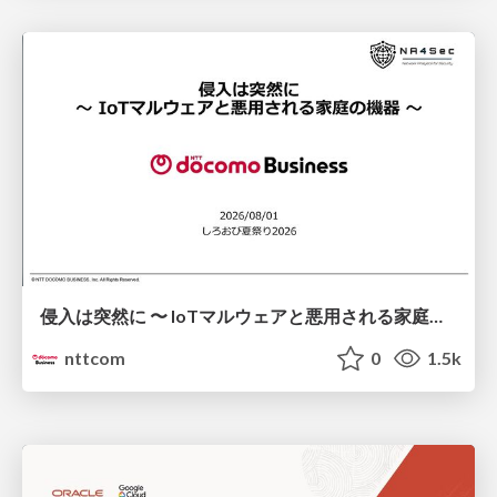
侵入は突然に 〜 IoTマルウェアと悪用される家庭の機器 ～ / When Intrusion Strikes: IoT Malware and the Abuse of Home Devices
nttcom
0
1.5k