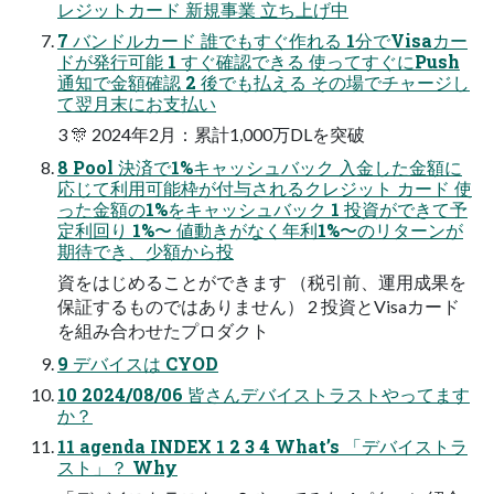
レジットカード 新規事業 立ち上げ中
7 バンドルカード 誰でもすぐ作れる 1分でVisaカー
ドが発行可能 1 すぐ確認できる 使ってすぐにPush
通知で金額確認 2 後でも払える その場でチャージし
て翌月末にお支払い
3 🎊 2024年2月：累計1,000万DLを突破
8 Pool 決済で1%キャッシュバック 入金した金額に
応じて利用可能枠が付与されるクレジット カード 使
った金額の1%をキャッシュバック 1 投資ができて予
定利回り 1%〜 値動きがなく年利1%〜のリターンが
期待でき、少額から投
資をはじめることができます （税引前、運用成果を
保証するものではありません） 2 投資とVisaカード
を組み合わせたプロダクト
9 デバイスは CYOD
10 2024/08/06 皆さんデバイストラストやってます
か？
11 agenda INDEX 1 2 3 4 What’s 「デバイストラ
スト」？ Why