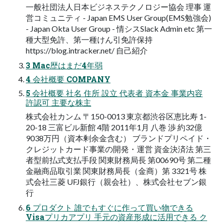
一般社団法人日本ビジネステクノロジー協会 理事 運
営コミュニティ - Japan EMS User Group(EMS勉強会)
- Japan Okta User Group - 情シスSlack Admin etc 第一
種大型免許、第一種けん引免許保持
https://blog.intracker.net/ 自己紹介
3 Mac歴はまだ4年弱
4 会社概要 COMPANY
5 会社概要 社名 住所 設立 代表者 資本金 事業内容
許認可 主要な株主
株式会社カンム 〒150-0013 東京都渋谷区恵比寿 1-
20-18 三富ビル新館 4階 2011年1月 八巻 渉 約32億
9038万円（資本剰余金含む） ブランドプリペイド・
クレジットカード事業の開発・運営 資金決済法 第三
者型前払式支払手段 関東財務局長 第00690号 第二種
金融商品取引業 関東財務局長（金商）第 3321号 株
式会社三菱 UFJ銀行（親会社）、株式会社セブン銀
行
6 プロダクト 誰でもすぐに作って買い物できる
Visaプリカアプリ 手元の資産形成に活用できる ク