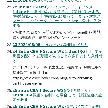
21 2024/08/06 やっぱりうまくいかない・・・
22 Intune + Jamfデバイスコンプライアンス -
Intune上「準拠済み」状態でも、認証に失敗する -
準拠済端末が、非準拠端末に戻ってしまう - 対象ス
マートコンピュータグループにいるが、登録に失敗
する
- 評価されるまで時間が結構かかる (Intune側) - 再登
録が結構面倒 - 結局除外のオンパレード
23 2024/08/06 こうなったら証明書だ！！
24 Entra CBA + Secure W2 1. Jamfを利用して証
明書を配布 2. 証明書があることを条件とした条件付
き
アクセスポリシーを作成 3. 認証強度で証明書以外を
禁止設定 画像引用元
https://www.securew2.com/blog/auto-enrolling-
certificates-in-jamf
25 Entra CBA + Secure W2(認証強度とか）
Entra CBA認証を強制する場合には、認証強度の設
定が必要
26 Entra CBA + Secure W2 - 1デバイスごと証明