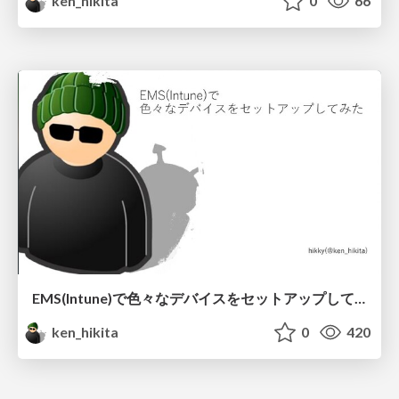
ken_hikita
0
66
EMS(Intune)で 色々なデバイスをセットアップしてみた
ken_hikita
0
420