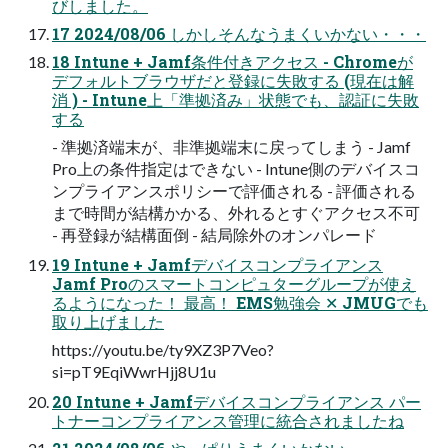
びしました。
17 2024/08/06 しかしそんなうまくいかない・・・
18 Intune + Jamf条件付きアクセス - Chromeが
デフォルトブラウザだと登録に失敗する (現在は解
消 ) - Intune上「準拠済み」状態でも、認証に失敗
する
- 準拠済端末が、非準拠端末に戻ってしまう - Jamf
Pro上の条件指定はできない - Intune側のデバイスコ
ンプライアンスポリシーで評価される - 評価される
まで時間が結構かかる、外れるとすぐアクセス不可
- 再登録が結構面倒 - 結局除外のオンパレード
19 Intune + Jamfデバイスコンプライアンス
Jamf Proのスマートコンピュターグループが使え
るようになった！ 最高！ EMS勉強会 ✕ JMUGでも
取り上げました
https://youtu.be/ty9XZ3P7Veo?
si=pT9EqiWwrHjj8U1u
20 Intune + Jamfデバイスコンプライアンス パー
トナーコンプライアンス管理に統合されましたね