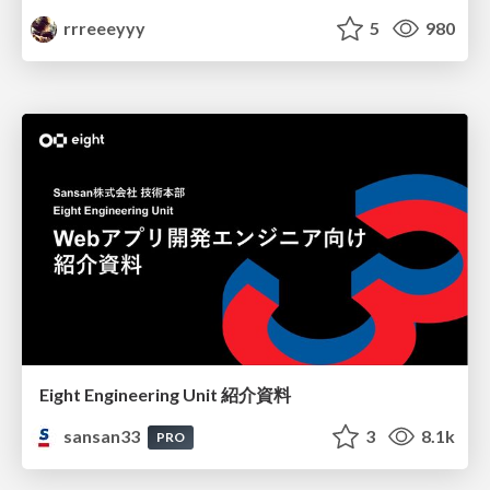
rrreeeyyy
5
980
Eight Engineering Unit 紹介資料
sansan33
3
8.1k
PRO