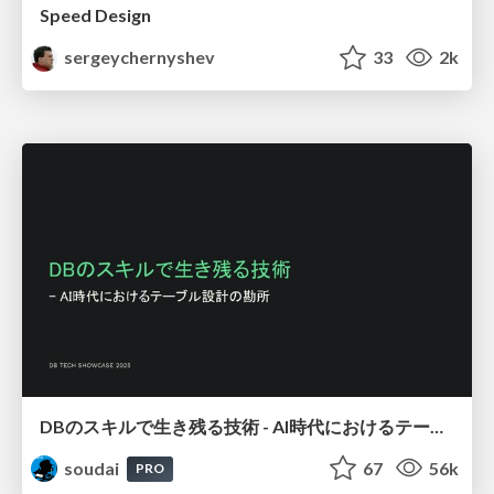
Speed Design
sergeychernyshev
33
2k
DBのスキルで生き残る技術 - AI時代におけるテーブル設計の勘所
soudai
67
56k
PRO