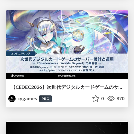
【CEDEC2026】次世代デジタルカードゲームのサーバー設計と運用 〜『Shadowverse: Worlds Beyond』の舞台裏～
cygames
0
870
PRO