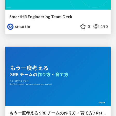
SmartHR Engineering Team Deck
smarthr
0
190
もう一度考える SRE チームの作り方・育て方 / Rethinking SRE #1: Building and Growing SRE Teams