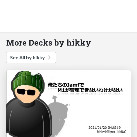
More Decks by hikky
See All by hikky