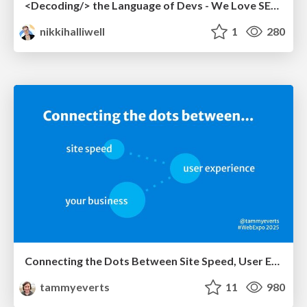
<Decoding/> the Language of Devs - We Love SEO 2024
nikkihalliwell
1
280
Connecting the Dots Between Site Speed, User Experience & Your Business [WebExpo 2025]
tammyeverts
11
980