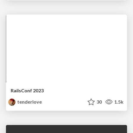
RailsConf 2023
tenderlove
30
1.5k