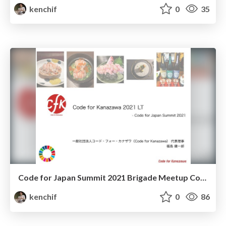
kenchif
0
35
Code for Japan Summit 2021 Brigade Meetup Code for Kanazawa LT
kenchif
0
86