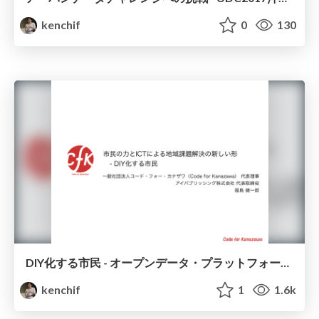
kenchif
0
130
DIY化する市民 - オープンデータ・プラットフォームと公民連携シンポジウム
kenchif
1
1.6k