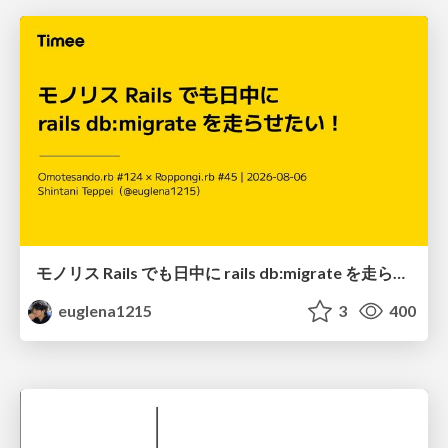
モノリス Rails でも日中に rails db:migrate を走らせたい！ / Daytime rails db:migrate on Monolithic Rails!
euglena1215
3
400