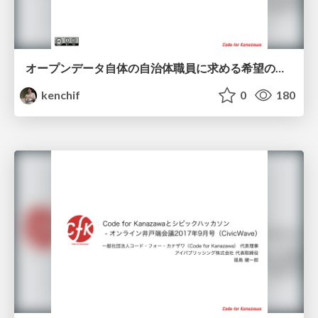
オープンデータ自体の自治体職員に求める希望の三箇条
kenchif
0
180