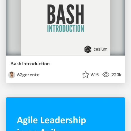
Bash Introduction
62gerente
615
220k