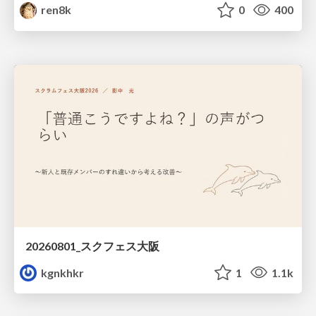
ren8k
0
400
20260801_スクフェス大阪
kgnkhkr
1
1.1k