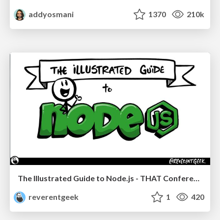
addyosmani
1370
210k
The Illustrated Guide to Node.js - THAT Conference 2024
reverentgeek
1
420