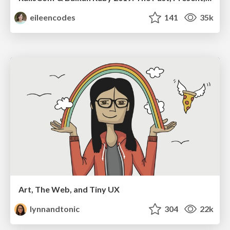
eileencodes
141
35k
Art, The Web, and Tiny UX
lynnandtonic
304
22k