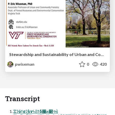
Stewardship and Sustainability of Urban and Community Forests
pwiseman
0
420
Transcript
ΞʔόϯσʔλνϟϨϯδ΁ͷ௅ઓ