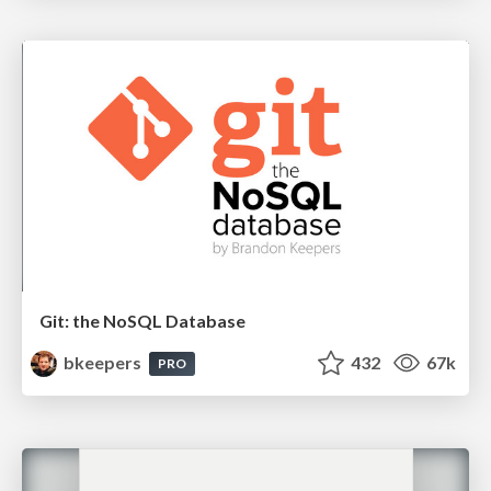
Git: the NoSQL Database
bkeepers
432
67k
PRO