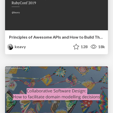
Principles of Awesome APIs and How to Build Them.
keavy
128
18k