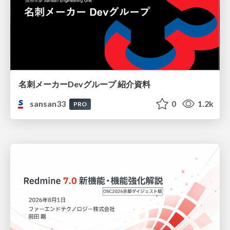
名刺メーカーDevグループ 紹介資料
sansan33
0
1.2k
PRO