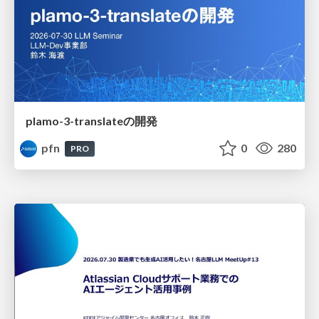
plamo-3-translateの開発
pfn
0
280
PRO