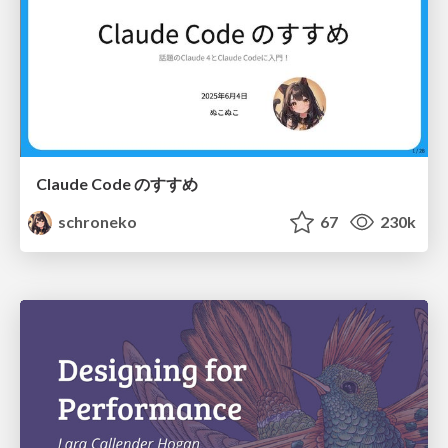
Claude Code のすすめ
schroneko
67
230k