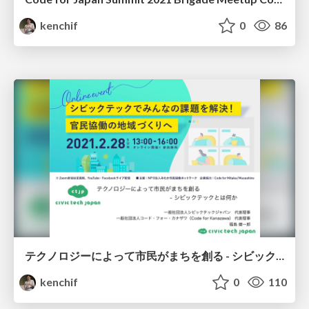
kenchif
0
86
テクノロジーによって市民がまちを創る - シビックテックとは何か？
kenchif
0
110