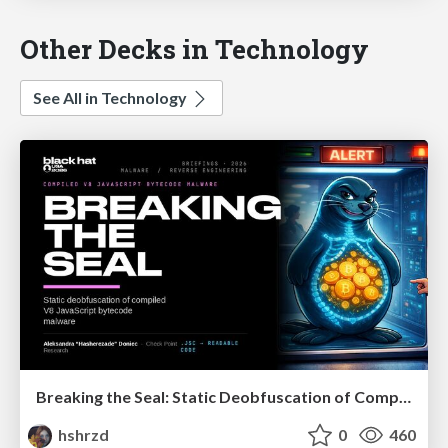
Other Decks in Technology
See All in Technology
Breaking the Seal: Static Deobfuscation of Compiled V8 JavaScript Bytecode Malware
hshrzd
0
460