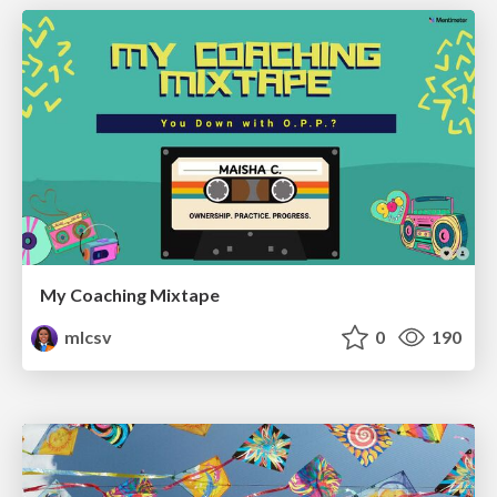
My Coaching Mixtape
mlcsv
0
190