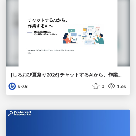
[しろおび夏祭り2026] チャットするAIから、作業するAIへ - 使われ方の変化と、その裏側で起きていること
kk0n
0
1.6k