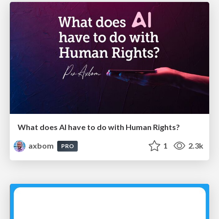
What does AI have to do with Human Rights?
axbom
1
2.3k
PRO