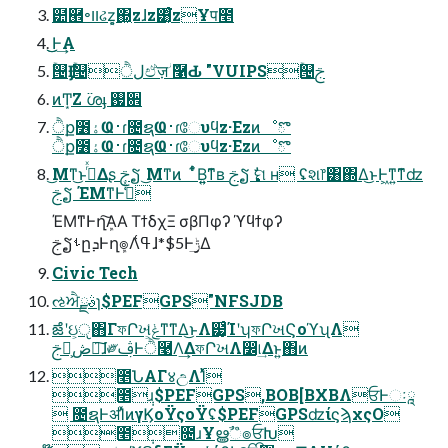
๺཮৽װઢz͔͕΍͖zɺz͸͔ͨ͘zҰप೥
͜͜Ͱ͢Α
ۚ୔Ӻ ۚ୔ੈلඒज़ؗ ݉࿡Ԃ "VUIPSۚ୔ࢢ
ͷͲ͙Ζ ߳ശֈ ࢗ਎
ੈք೶ۀҨ࢈ɾ೔ຊҨ࢈ɾேυϥz·Εzͷೳొ
ੈք೶ۀҨ࢈ɾ೔ຊҨ࢈ɾேυϥz·Εzͷೳొ
͜Μͳ͜ͱࠔͬͯΔʂ ࢢຽ ͜Μͳͷ ͋ͬͨΒ͍͍ͳ͊ʙ ࢢຽ ࣏ࣗମ ʜ ʢશ෦͸΍Δ͜ͱͰ͖ͳ͍ͳ͊ʣ
ࢢຽ ΈΜͳͰߟ͑ͯ
ΈΜͳͰղܾ͠Α͏Α ΤϯδχΞ σβΠφʔ ϓϥϯφʔ
ࢢຽࢀըܕͰղܾ๏Λߟ͑ɺ*$5Ͱ࣮ݱ͢Δ
Civic Tech
ઌਐࣄྫɿ$PEFGPS"NFSJDB
ౙʹઇ͕ੵ΋ΓফՐખ͕ݟ͑ͳ͘ͳΔ͜ͱΛ๷͙ͨΊʹʮফՐખϚοϓʯΛ
ࢢຽ͕ڞ༗͠ɺ༗ࢤͰੈ࿩Λ͢ΔফՐખΛ෼୲͢Δͱ͍͏΋ͷ
೥ՆΑΓ४උΛ࢝Ίͯ
೥݄ɹ$PEFGPS,BOB[BXBΛਓͰઃཱ
 ೔ຊͰॳΊͯͷγϏοΫςοΫʢ$PEFGPSʣίϛϡχςΟ
೥݄೔ɹҰൠࣾஂ๏ਓԽ