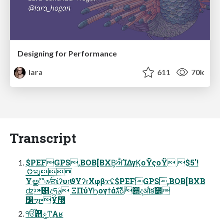
Designing for Performance
lara
611
70k
Transcript
$PEFGPS,BOB[BXB͕ਐΊΔγϏοΫςοΫ $5'!
۝भɹ
Ұൠࣾஂ๏ਓίʔυɾϑΥʔɾΧφβϫʢ$PEFGPS,BOB[BXB
ʣ୅දཧࣄ ΞΠύϒϦογϯάגࣜձࣾ୅දऔక໾
෱ౡ݈Ұ࿠
ੴ઒ݝͬͯͲ͜Αʁ