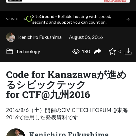
SiteGround - Reliable hosting with speed,
·
→
SPONSORED
security, and support you can count on.
Kenichiro Fukushima
August 06, 2016
Technology
180
0
Code for Kanazawaが進め
るシビックテック
for CTF@九州2016
2016/8/6（土）開催のCIVIC TECH FORUM @東海
2016で使用した発表資料です
Kenichiro Fukushima