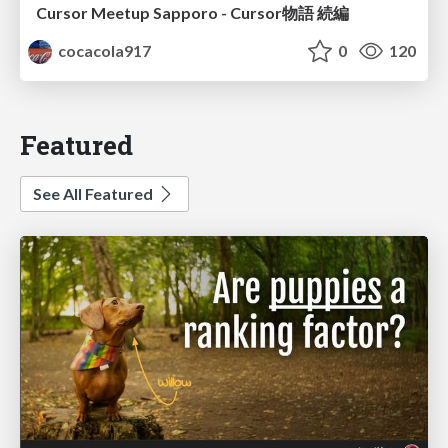
Cursor Meetup Sapporo - Cursor物語 続編
cocacola917
0
120
Featured
See All Featured