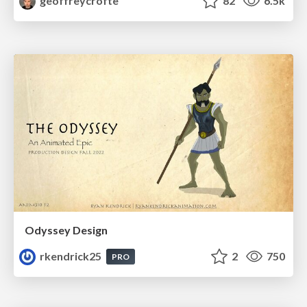
geoffreycrofte
82
6.5k
Odyssey Design
rkendrick25
2
750
PRO