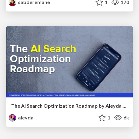
sabderemane
1
170
The AI Search Optimization Roadmap by Aleyda Solis
aleyda
1
6k