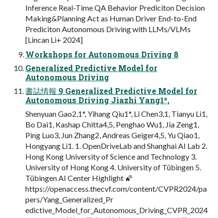
Inference Real-Time QA Behavior Prediciton Decision
Making&Planning Act as Human Driver End-to-End
Prediciton Autonomous Driving with LLMs/VLMs
[Lincan Li+ 2024]
Workshops for Autonomous Driving 8
Generalized Predictive Model for
Autonomous Driving
書誌情報 9 Generalized Predictive Model for
Autonomous Driving Jiazhi Yang1*,
Shenyuan Gao2,1*, Yihang Qiu1*, Li Chen3,1, Tianyu Li1,
Bo Dai1, Kashap Chitta4,5, Penghao Wu1, Jia Zeng1,
Ping Luo3, Jun Zhang2, Andreas Geiger4,5, Yu Qiao1,
Hongyang Li1. 1. OpenDriveLab and Shanghai AI Lab 2.
Hong Kong University of Science and Technology 3.
University of Hong Kong 4. University of Tübingen 5.
Tübingen AI Center Highlight 🌠
https://openaccess.thecvf.com/content/CVPR2024/pa
pers/Yang_Generalized_Pr
edictive_Model_for_Autonomous_Driving_CVPR_2024