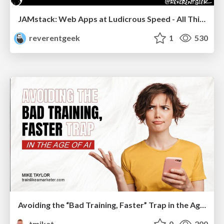
JAMstack: Web Apps at Ludicrous Speed - All Things Open 2022
reverentgeek
1
530
Avoiding the “Bad Training, Faster” Trap in the Age of AI
tmiket
0
200