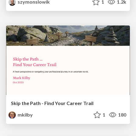
szymonslowik
1
1.2k
Skip the Path - Find Your Career Trail
mkilby
1
180