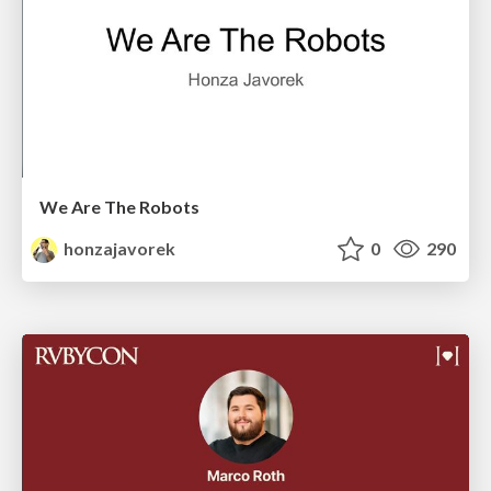
We Are The Robots
honzajavorek
0
290