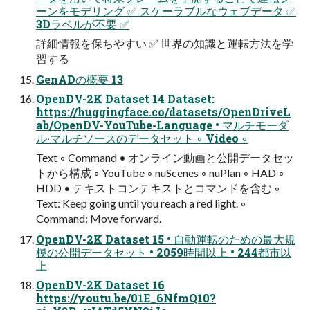
ーンをモデリング ✅ スケーラブルなウェブデータ ✅
3Dラベルが不要 ✅
詳細情報を保ちやすい ✅ 世界の知識と運転⽅法を学
習する
GenADの概要 13
OpenDV-2K Dataset 14 Dataset:
https://huggingface.co/datasets/OpenDriveL
ab/OpenDV-YouTube-Language • マルチモーダ
ル‧マルチソースのデータセット ◦ Video ◦
Text ◦ Command • オンライン動画と公開データセッ
トから構成 ◦ YouTube ◦ nuScenes ◦ nuPlan ◦ HAD ◦
HDD • テキストコンテキストとコマンドを含む ◦
Text: Keep going until you reach a red light. ◦
Command: Move forward.
OpenDV-2K Dataset 15 • ⾃動運転のための最⼤規
模の公開データセット • 2059時間以上 • 244都市以
上
OpenDV-2K Dataset 16
https://youtu.be/01E_6NfmQ10?