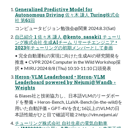
Generalized Predictive Model for
Autonomous Driving 佐々⽊ 謙⼈ Turing株式会
社 第61回
コンピュータビジョン勉強会@関東 2024.8.3 (Sat)
⾃⼰紹介 1 佐々⽊ 謙⼈ @kento_sasaki1 チューリ
ング株式会社 ⽣成AIチーム リサーチエンジニア •
2023年チューリングの初期メンバーとして参画
• 完全⾃動運転の実現に向けた⽣成AIの研究開発を
推進 • CVPR 2024 Computer in the Wild Workshop採
択 • MIRU 2024 8/8 (Thu) 10:10-11:10 ⼝頭発表
Heron-VLM Leaderboard • Heron-VLM
Leaderboard powered by Nejumi@Wandb ◦
Weights
& Biases社と技術協⼒し、⽇本語VLMのリーダボー
ドを整備 ◦ Heron-Bench, LLaVA-Bench (in-the-wild)を
⽤いた⾃動評価 ◦ GPT-4Vを含む16以上のVLMの⽇
本語性能がひと⽬で確認可能 2 http://vlm.nejumi.ai/
チューリング株式会社 ⾃社⽣産の電気⾃動⾞