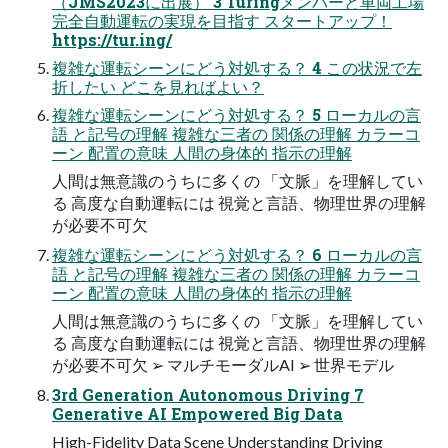
（JMS2023に出展） 3 Turingメンバーと⾞両⼯場
完全⾃動運転の実現を⽬指す スタートアップ！
https://tur.ing/
複雑な運転シーンにどう対処する？ 4 この状況で左
折したい どこを⾒ればよい？
複雑な運転シーンにどう対処する？ 5 ローカルの⾔
語 と記号の理解 複雑な三者の 関係の理解 カラーコ
ーン 配置の意味 ⼈間の⾝体的 指⽰の理解
⼈間は無意識のうちに多くの 「⽂脈」を理解してい
る ⾼度な⾃動運転には 視覚と⾔語、物理世界の理解
が必要不可⽋
複雑な運転シーンにどう対処する？ 6 ローカルの⾔
語 と記号の理解 複雑な三者の 関係の理解 カラーコ
ーン 配置の意味 ⼈間の⾝体的 指⽰の理解
⼈間は無意識のうちに多くの 「⽂脈」を理解してい
る ⾼度な⾃動運転には 視覚と⾔語、物理世界の理解
が必要不可⽋ ➢ マルチモーダルAI ➢ 世界モデル
3rd Generation Autonomous Driving 7
Generative AI Empowered Big Data
High-Fidelity Data Scene Understanding Driving