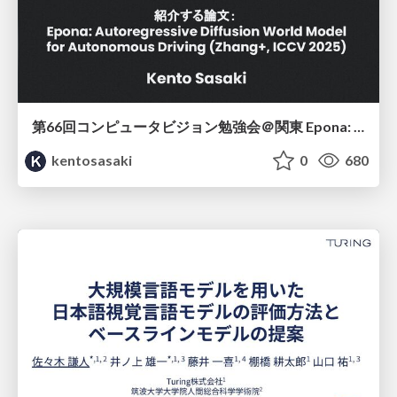
第66回コンピュータビジョン勉強会＠関東 Epona: Autoregressive Diffusion World Model for Autonomous Driving
kentosasaki
0
680