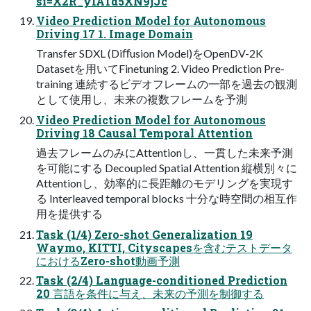
si=X2R_yIATd5XN9jJc
Video Prediction Model for Autonomous
Driving 17 1. Image Domain
Transfer SDXL (Diﬀusion Model)をOpenDV-2K
Datasetを⽤いてFinetuning 2. Video Prediction Pre-
training 連続するビデオフレームの⼀部を過去の観測
として使⽤し、未来の複数フレームを予測
Video Prediction Model for Autonomous
Driving 18 Causal Temporal Attention
過去フレームのみにAttentionし、⼀貫した未来予測
を可能にする Decoupled Spatial Attention 縦横別々に
Attentionし、効率的に⻑距離のモデリングを実現す
る Interleaved temporal blocks ⼗分な時空間の相互作
⽤を提供する
Task (1/4) Zero-shot Generalization 19
Waymo, KITTI, Cityscapesを含むテストデータ
におけるZero-shot動画予測
Task (2/4) Language-conditioned Prediction
20 ⾔語を条件に与え、未来の予測を制御する