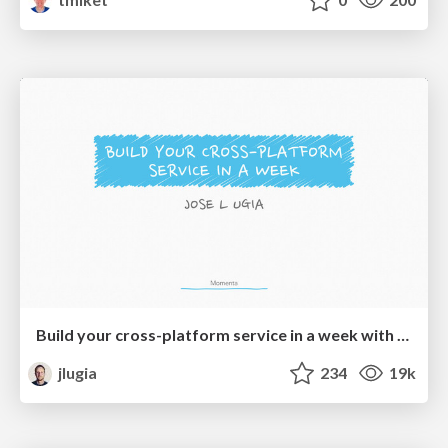
Build your cross-platform service in a week with App Engine
jlugia
234
19k