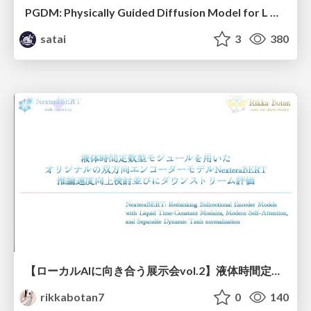
PGDM: Physically Guided Diffusion Model for L Downscaling
satai
3
380
【ローカルAIに向き合う展示会vol.2】液体時間定数型モジュールを用いた オリジナルの双方向エンコーダーモデルNexteraBERT 推論速度向上検討並びにダウンストリーム評価
rikkabotan7
0
140