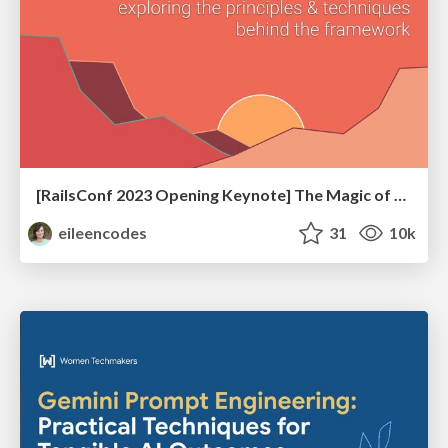
[RailsConf 2023 Opening Keynote] The Magic of Rails
eileencodes
31
10k