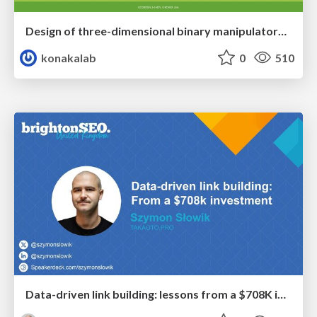
Design of three-dimensional binary manipulators for pick-and-place task avoiding obstacles (IECON2024)
konakalab
0
510
Data-driven link building: lessons from a $708K investment (BrightonSEO talk)