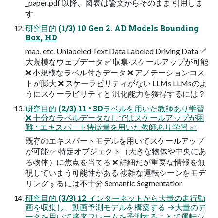
_paper.pdf 以降、図表は論⽂からそのまま 引⽤しま
す
研究⽬的 (1/3) 10 Gen 2. AD Models Bounding
Box, HD
map, etc. Unlabeled Text Data Labeled Driving Data ✅
⼤規模なウェブデータ ✅ 収集‧スケールアップが可能
❌ ⼩規模なラベル付きデータ ❌ アノテーションコス
トが膨⼤ ❌ スケーラビリティがない LLMs LLMsのよ
うにスケーラビリティと 汎化能⼒を獲得するには？
研究⽬的 (2/3) 11 • 3Dラベルを⽤いた教師あり学習
❌ ⼗分なラベルデータなしではスケールアップが困
難 • エキスパート特徴量を⽤いた教師あり学習 ✅
既存のエキスパートモデルを⽤いてスケールアップ
が可能 ✅ 特定オブジェクト（⼤きな物体や中央にあ
る物体）に焦点を当てる ❌ 詳細だが重要な情報を無
視していまう可能性がある 複雑な運転シーンをモデ
リングするには不⼗分 Semantic Segmentation
研究⽬的 (3/3) 12 インターネットから⼤量の⾛⾏動
画を収集し、動画予測モデルを構築する →⼤量のデ
ータを⽤いて将来フレームを予測することで運転シ