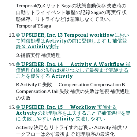
Temporalのメリット Sagaの状態自動保存 失敗時の
自動リトライ イベント履歴の記録 Sagaの再実行 状
態保存、リトライなどは意識しなくて良い。
TemporalでSaga
© UPSIDER, Inc. 13 Temporal workflowにおい
て補償処理はActivityの前に登録します 1. 補償登
録 2. Activity実行
3. 補償実行 補償処理
© UPSIDER, Inc. 14 Activity A Workflow 補
償処理自体の失敗は握りつぶして最後まで完遂する
ことを優先する Activity
B Activity C 失敗 Compensation Compensation B
Compensation A fail 失敗 補償の失敗は無視 補償処理
の失敗
© UPSIDER, Inc. 15 Workflow 実施する
Activityの処理順序を工夫することで補償処理を楽
に 失敗しやすい Activity 失敗しやすい
Activity 決定点 リトライすれば良い Activity 補償 ワ
ークフローは必ず最後まで 処理順序の最適化