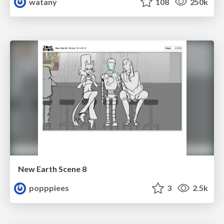
watany
108
250k
New Earth Scene 8
popppiees
3
2.5k