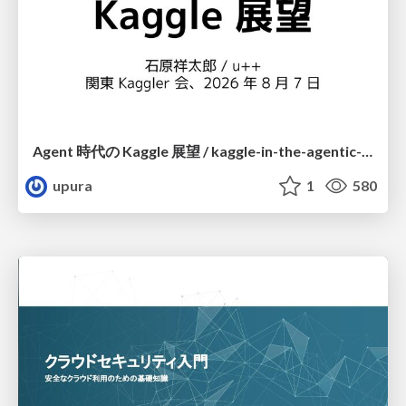
Agent 時代の Kaggle 展望 / kaggle-in-the-agentic-era
upura
1
580