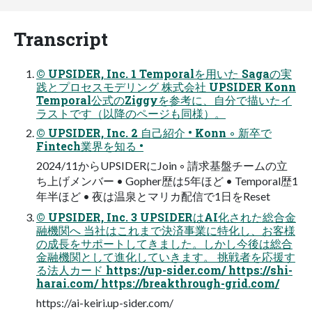
Transcript
© UPSIDER, Inc. 1 Temporalを⽤いた Sagaの実
践とプロセスモデリング 株式会社 UPSIDER Konn
Temporal公式のZiggyを参考に、⾃分で描いたイ
ラストです（以降のページも同様）。
© UPSIDER, Inc. 2 ⾃⼰紹介 • Konn ◦ 新卒で
Fintech業界を知る •
2024/11からUPSIDERにJoin ◦ 請求基盤チームの立
ち上げメンバー • Gopher歴は5年ほど • Temporal歴1
年半ほど • 夜は温泉とマリカ配信で1日をReset
© UPSIDER, Inc. 3 UPSIDERはAI化された総合金
融機関へ 当社はこれまで決済事業に特化し、お客様
の成長をサポートしてきました。しかし今後は総合
金融機関として進化していきます。 挑戦者を応援す
る法人カード https://up-sider.com/ https://shi-
harai.com/ https://breakthrough-grid.com/
https://ai-keiri.up-sider.com/