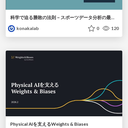
科学で迫る勝敗の法則－スポーツデータ分析の最前線 (刈谷市連携講座．2026年7月) / The principle of victory discovered by science. at Kariya City, 2027.07
konakalab
0
120
Physical AIを支えるWeights & Biases