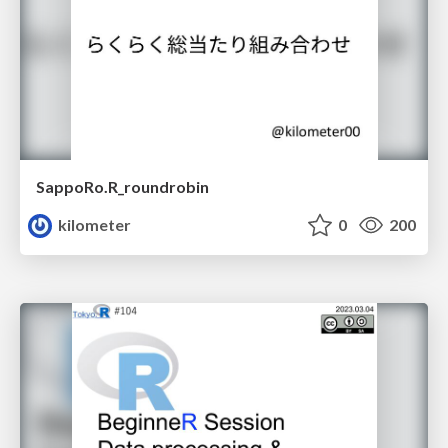
SappoRo.R_roundrobin
kilometer
0
200