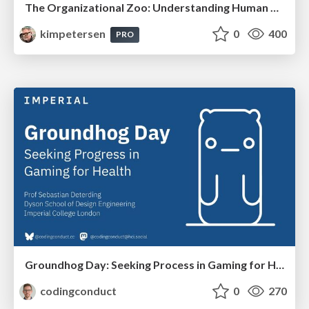
The Organizational Zoo: Understanding Human Behavior Agility Through Metaphoric Constructive Conversations (based on the works of Arthur Shelley, Ph.D)
kimpetersen
0
400
PRO
Groundhog Day: Seeking Process in Gaming for Health
codingconduct
0
270