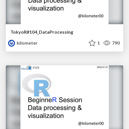
TokyoR#104_DataProcessing
kilometer
1
790