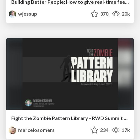
Building Better People: How to give real-time feedback that sticks.
wjessup
370
20k
Fight the Zombie Pattern Library - RWD Summit 2016
marcelosomers
234
17k