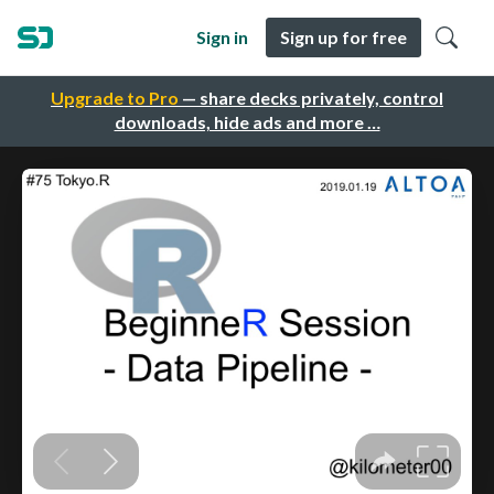
Sign in
Sign up for free
Upgrade to Pro
— share decks privately, control
downloads, hide ads and more …