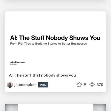
AI: The stuff that nobody shows you
jnunemaker
9
870
PRO