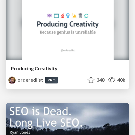
Producing Creativity
orderedlist
348
40k
PRO