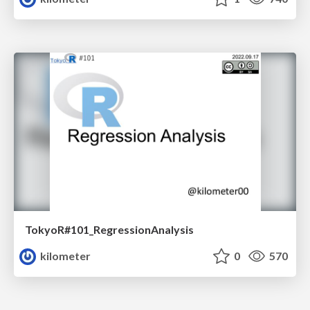
TokyoR#101_RegressionAnalysis
kilometer
0
570