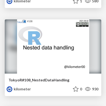
kilometer
1
580
TokyoR#108_NestedDataHandling
kilometer
0
930