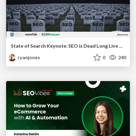
State of Search Keynote: SEO is Dead Long Live SEO
ryanjones
0
240