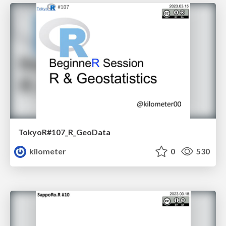
TokyoR#107_R_GeoData
kilometer
0
530