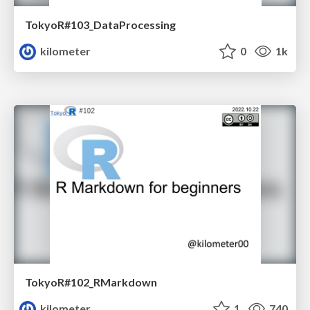
TokyoR#103_DataProcessing
kilometer
0
1k
TokyoR#102_RMarkdown
kilometer
1
740