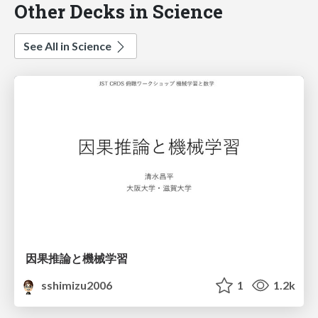
Other Decks in Science
See All in Science
因果推論と機械学習
sshimizu2006
1
1.2k