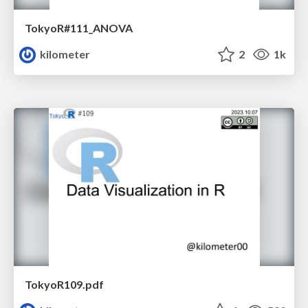
TokyoR#111_ANOVA
kilometer
2
1k
TokyoR109.pdf