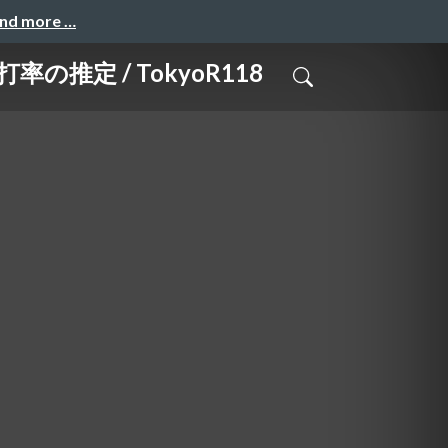
and more …
推定 / TokyoR118