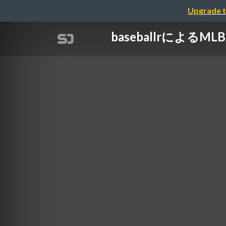
Upgrade t
baseballrによる