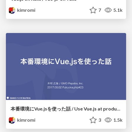
kimromi
7
5.1k
本番環境にVue.jsを使った話 / Use Vue.js at production
kimromi
3
1.5k