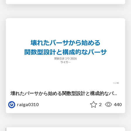
壊れたパーサから始める関数型設計と構成的なパーサ #fp_matsuri
raiga0310
2
440