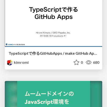
TypeScriptで作るGitHubApps / make GitHub Apps by TypeScript
kimromi
0
680