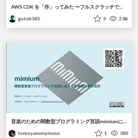
AWS CDK を「作」ってみた 〜フルスクラッチで見えた CDK の裏側〜 / aws-cdk-from-scratch
gotok365
3
2.8k
音楽のための関数型プログラミング言語mimiumにおける多段階計算の活用
tomoyanonymous
1
380