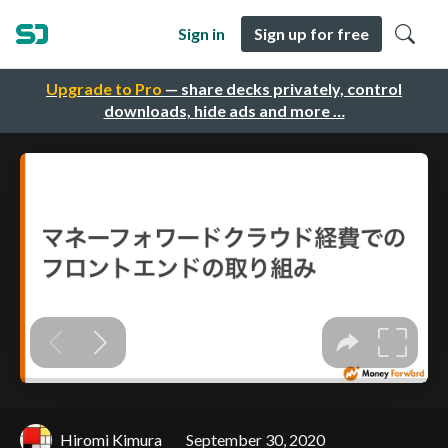
Sign in
Sign up for free
Upgrade to Pro
— share decks privately, control
downloads, hide ads and more …
Hiromi Kimura
September 30, 2020