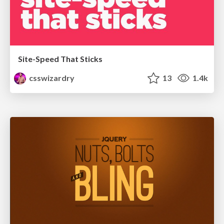
Site-Speed That Sticks
csswizardry
13
1.4k