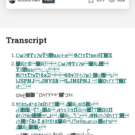
Transcript
ϚωʔϑΥϫʔυΫϥ΢υܦඅͰͷ ϑϩϯτΤϯυͷऔΓ૊Έ
෱Ԭੜ·Ε෱Ԭҭͪ ϚωʔϑΥϫʔυ෱Ԭڌ఺
Ϋϥ΢υܦඅ։ൃ෦
ϑϩϯτΤϯυΤϯδχΞ69νʔϜϦʔμʔ ໦ଜ޿ւ
)JSPNJ,JNVSB !LJNSPNJ ࠷ۙ͸ΩϟϯϓʹͲͬ΀Γ
ॳ৺ऀ 
ಛผڅ෇ۚ͸΄΅Ωϟϯϓ༻඼ʹͭ͗ࠐΉ
ϞϯϕϧޒέࢁϕʔεΩϟϯϓ৔ ɹ෱ԬݝಹՑ઒ࢢ
ɹͱͯ΋੔උ͞Ε͍ͯͯిݯ΋͋Δ ɹγϟϫʔɾτΠϨɾચ͍৔ͳͲ΋ΩϨΠ
άϦʔϯύϧ೔޲ਆڦ ɹ෱Ԭݝീঁࢢ ɹϑΝϛϦʔΩϟϯϓʹ΋͍ͬͯ͜
ɹࠓ౓ߦ͜͏ͱ͍ͯ͠Δͱ͜Ζ άϥϯϐϯά෱ԬͿͲ͏ͷथʙւ෩ͱ೾ͷԻʙ
ɹ෱Ԭݝ෱௡ࢢ