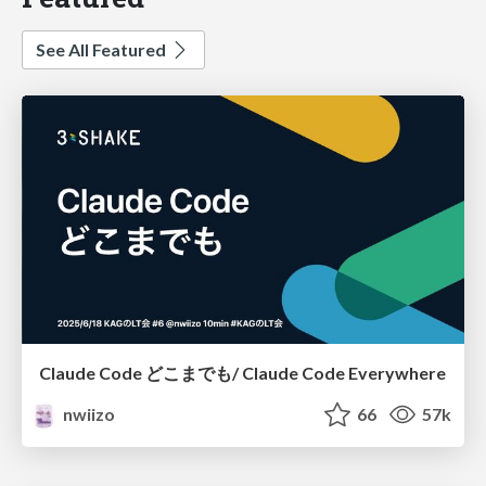
See All Featured
Claude Code どこまでも/ Claude Code Everywhere
nwiizo
66
57k