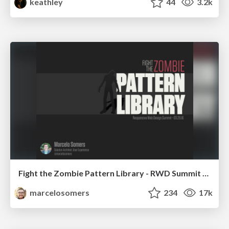
keathley
44
3.2k
Fight the Zombie Pattern Library - RWD Summit 2016
marcelosomers
234
17k