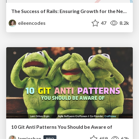
The Success of Rails: Ensuring Growth for the Next 100 Years
eileencodes
47
8.2k
10 Git Anti Patterns You Should be Aware of
lemiorhan
659
62k
PRO