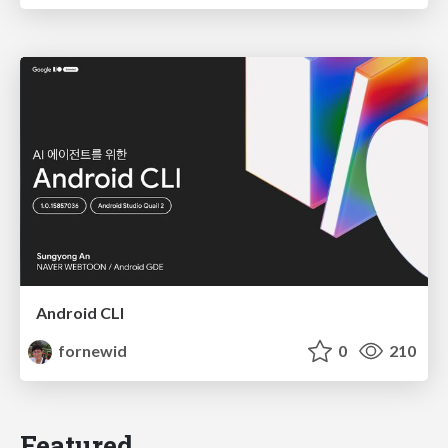
Android CLI
fornewid
0
210
Featured