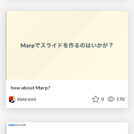
how about Marp?
kimromi
0
170