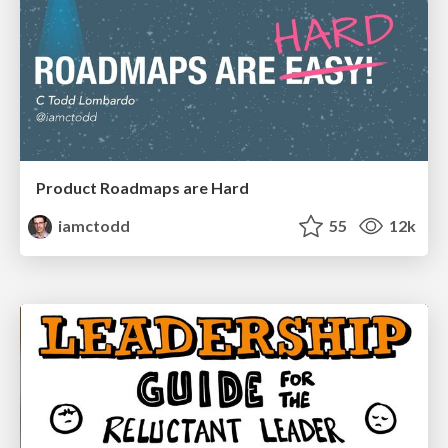
Product Roadmaps are Hard
iamctodd
55
12k