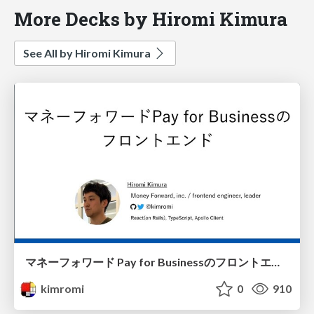
More Decks by Hiromi Kimura
See All by Hiromi Kimura
マネーフォワード Pay for Businessのフロントエンド / Money Forward Pay for Business Frontend
kimromi
0
910