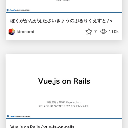
ぼくがかんがえたさいきょうのぷるりくえすと / saikyo-no-pull-request
kimromi
7
110k
Vue.js on Rails / vue-js-on-rails