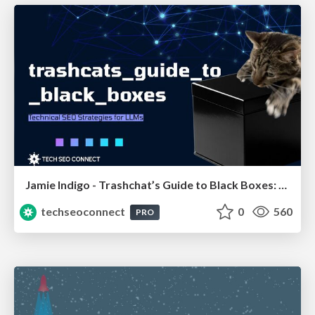
Jamie Indigo - Trashchat’s Guide to Black Boxes: Technical SEO Tactics for LLMs
techseoconnect
0
560
PRO