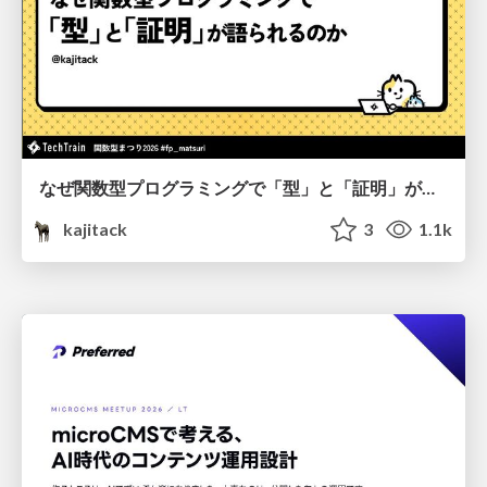
なぜ関数型プログラミングで「型」と「証明」が語られるのか #fp_matsuri
kajitack
3
1.1k