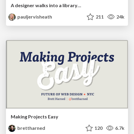
A designer walks into a library…
pauljervisheath
211
24k
Making Projects Easy
brettharned
120
6.7k