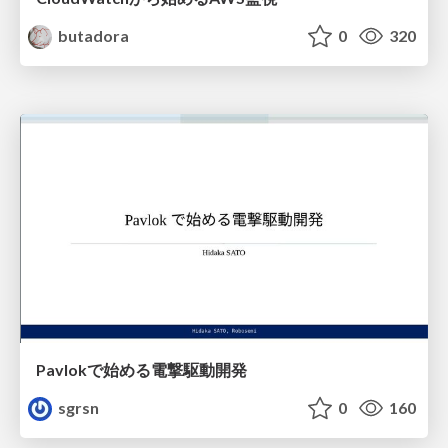
butadora
0
320
Pavlokで始める電撃駆動開発
sgrsn
0
160