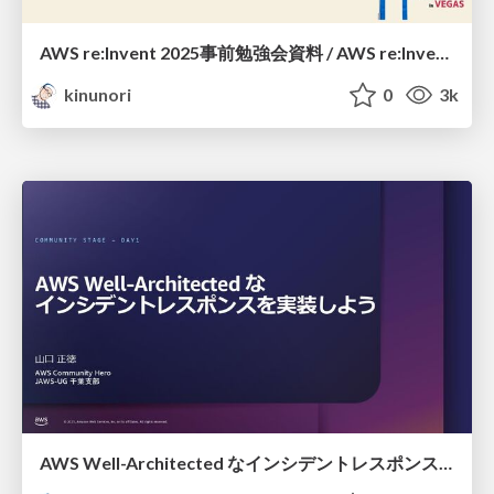
AWS re:Invent 2025事前勉強会資料 / AWS re:Invent 2025 pre study meetup
kinunori
0
3k
AWS Well-Architected な インシデントレスポンスを実装しよう / Implementing Incident Response with AWS Well-Architected