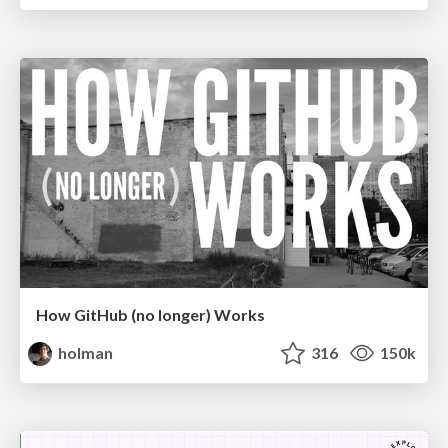
How GitHub (no longer) Works
holman
316
150k