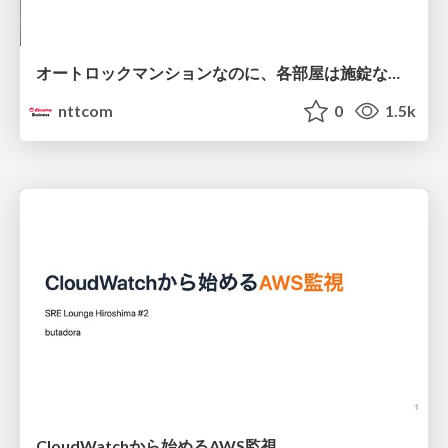
オートロックマンションなのに、各部屋は施錠なし！？ 攻撃者が組織内ネットワークで大暴れする理由 / The Front Door Is Locked, but the Rooms Are Wide Open: Why Attackers Move Freely Inside Enterprise Networks
nttcom
0
1.5k
CloudWatchから始めるAWS監視