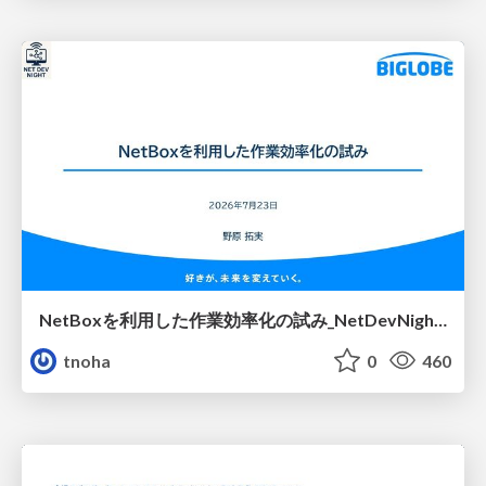
NetBoxを利用した作業効率化の試み_NetDevNight4
tnoha
0
460