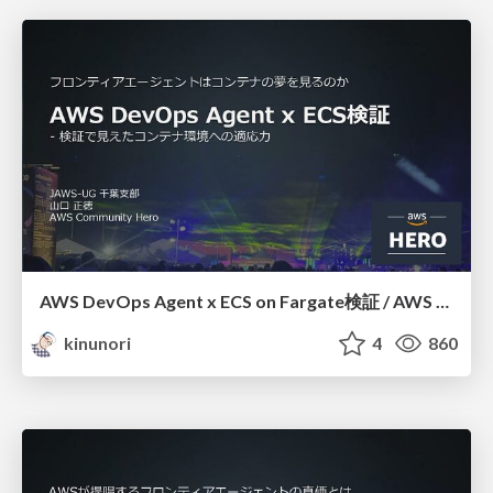
AWS DevOps Agent x ECS on Fargate検証 / AWS DevOps Agent x ECS on Fargate
kinunori
4
860