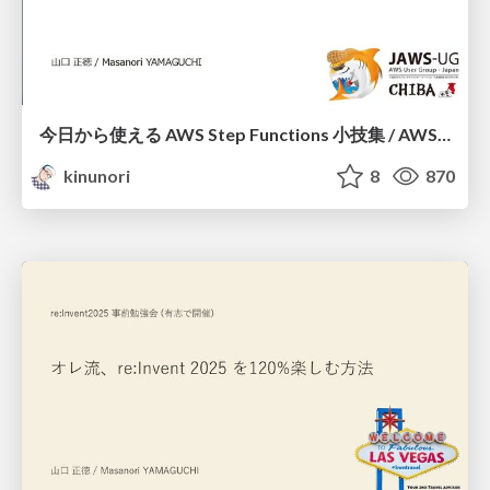
今日から使える AWS Step Functions 小技集 / AWS Step Functions Tips
kinunori
8
870