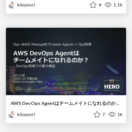
kinunori
4
1.1k
AWS DevOps Agentはチームメイトになれるのか？/ Can AWS DevOps Agent become a teammate
kinunori
7
1k