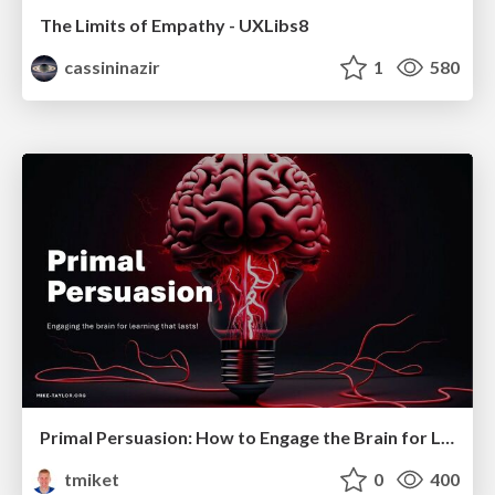
The Limits of Empathy - UXLibs8
cassininazir
1
580
Primal Persuasion: How to Engage the Brain for Learning That Lasts
tmiket
0
400