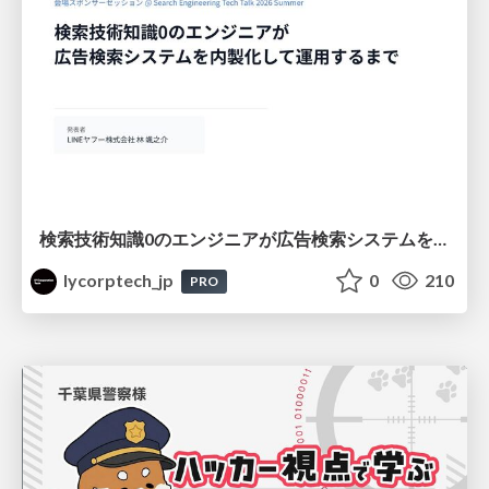
検索技術知識0のエンジニアが広告検索システムを内製化して運用するまで
lycorptech_jp
0
210
PRO