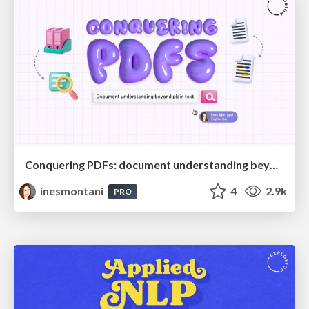
Conquering PDFs: document understanding beyond plain text
inesmontani
4
2.9k
PRO