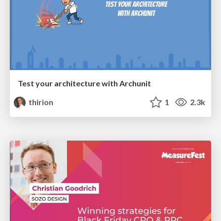
Test your architecture with Archunit
thirion
1
2.3k