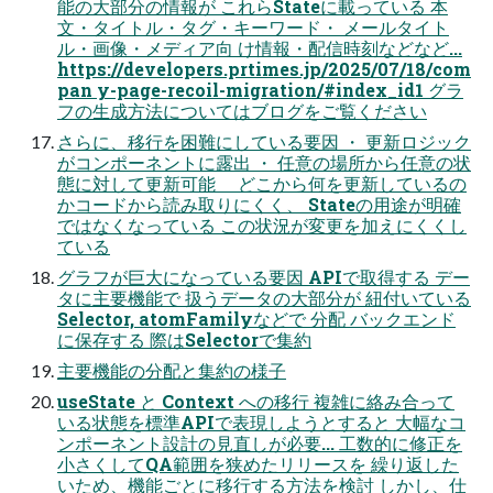
能の大部分の情報が これらStateに載っている 本
文・タイトル・タグ・キーワード・ メールタイト
ル・画像・メディア向 け情報・配信時刻などなど...
https://developers.prtimes.jp/2025/07/18/com
pan y-page-recoil-migration/#index_id1 グラ
フの生成方法についてはブログをご覧ください
さらに、移行を困難にしている要因 ・ 更新ロジック
がコンポーネントに露出 ・ 任意の場所から任意の状
態に対して更新可能 どこから何を更新しているの
かコードから読み取りにくく、 Stateの用途が明確
ではなくなっている この状況が変更を加えにくくし
ている
グラフが巨大になっている要因 APIで取得する デー
タに主要機能で 扱うデータの大部分が 紐付いている
Selector, atomFamilyなどで 分配 バックエンド
に保存する 際はSelectorで集約
主要機能の分配と集約の様子
useState と Context への移行 複雑に絡み合って
いる状態を標準APIで表現しようとすると 大幅なコ
ンポーネント設計の見直しが必要... 工数的に修正を
小さくしてQA範囲を狭めたリリースを 繰り返した
いため、機能ごとに移行する方法を検討 しかし、仕