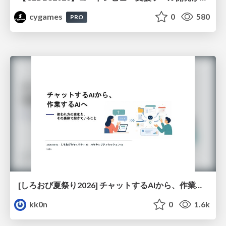
cygames
0
580
PRO
[しろおび夏祭り2026] チャットするAIから、作業するAIへ - 使われ方の変化と、その裏側で起きていること
kk0n
0
1.6k