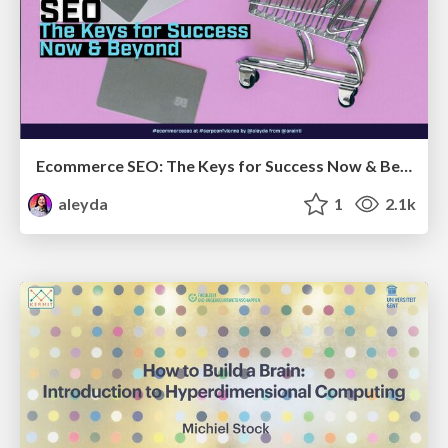
Ecommerce SEO: The Keys for Success Now & Beyond - #SERPConf2024
aleyda
1
2.1k