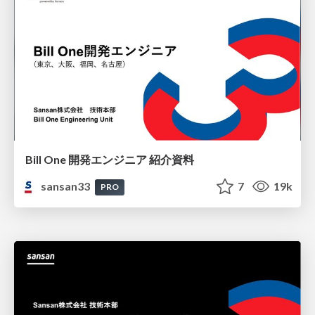
Bill One 開発エンジニア 紹介資料
sansan33
7
19k
PRO