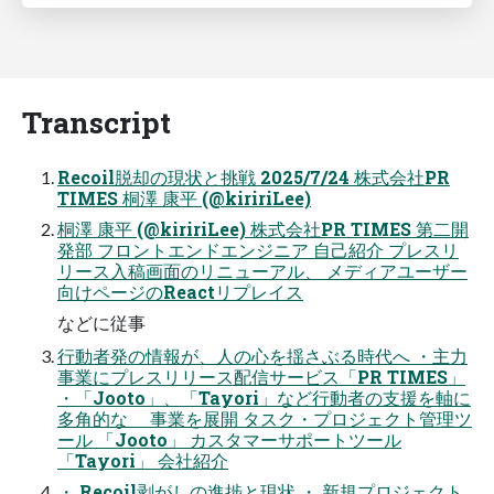
Transcript
Recoil脱却の現状と挑戦 2025/7/24 株式会社PR
TIMES 桐澤 康平 (@kiririLee)
桐澤 康平 (@kiririLee) 株式会社PR TIMES 第二開
発部 フロントエンドエンジニア 自己紹介 プレスリ
リース入稿画面のリニューアル、 メディアユーザー
向けページのReactリプレイス
などに従事
行動者発の情報が、人の心を揺さぶる時代へ ・主力
事業にプレスリリース配信サービス「PR TIMES」
・「Jooto」、「Tayori」など行動者の支援を軸に
多角的な 事業を展開 タスク・プロジェクト管理ツ
ール 「Jooto」 カスタマーサポートツール
「Tayori」 会社紹介
・ Recoil剥がしの進捗と現状 ・ 新規プロジェクト