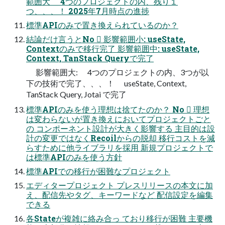
範囲大 4つのプロジェクトの内、残り１
つ、、、！ 2025年7月時点の進捗
標準APIのみで置き換えられているのか？
結論だけ言うとNo 󰢁 影響範囲小: useState,
Contextのみで移行完了 影響範囲中: useState,
Context, TanStack Queryで完了
影響範囲大: 4つのプロジェクトの内、3つが以
下の技術で完了、、、！ useState, Context,
TanStack Query, Jotai で完了
標準APIのみを使う理想は捨てたのか？ No 󰢁 理想
は変わらないが置き換えにおいてプロジェクトごと
の コンポーネント設計が大きく影響する 主目的は設
計の変更ではなくRecoilからの脱却 移行コストを減
らすために他ライブラリを採用 新規プロジェクトで
は標準APIのみを使う方針
標準APIでの移行が困難なプロジェクト
エディタープロジェクト プレスリリースの本文に加
え、配信先やタグ、キーワードなど 配信設定を編集
できる
各Stateが複雑に絡み合っ ており移行が困難 主要機