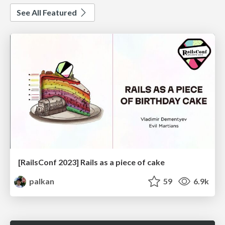
See All Featured
[RailsConf 2023] Rails as a piece of cake
palkan
59
6.9k