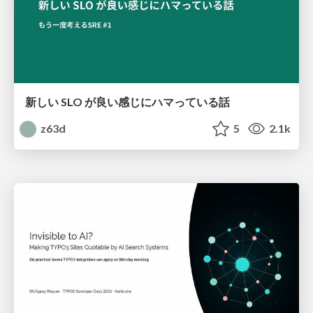
新しい SLO が良い感じにハマっている話
z63d
5
2.1k