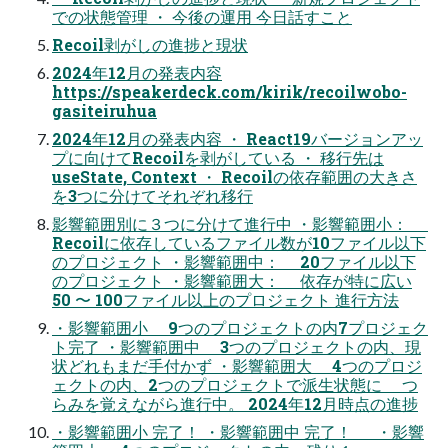
での状態管理 ・ 今後の運用 今日話すこと
Recoil剥がしの進捗と現状
2024年12月の発表内容
https://speakerdeck.com/kirik/recoilwobo-
gasiteiruhua
2024年12月の発表内容 ・ React19バージョンアッ
プに向けてRecoilを剥がしている ・ 移行先は
useState, Context ・ Recoilの依存範囲の大きさ
を3つに分けてそれぞれ移行
影響範囲別に３つに分けて進行中 ・影響範囲小：
Recoilに依存しているファイル数が10ファイル以下
のプロジェクト ・影響範囲中： 20ファイル以下
のプロジェクト ・影響範囲大： 依存が特に広い
50 〜 100ファイル以上のプロジェクト 進行方法
・影響範囲小 9つのプロジェクトの内7プロジェク
ト完了 ・影響範囲中 3つのプロジェクトの内、現
状どれもまだ手付かず ・影響範囲大 4つのプロジ
ェクトの内、2つのプロジェクトで派生状態に つ
らみを覚えながら進行中。 2024年12月時点の進捗
・影響範囲小 完了！ ・影響範囲中 完了！ ・影響