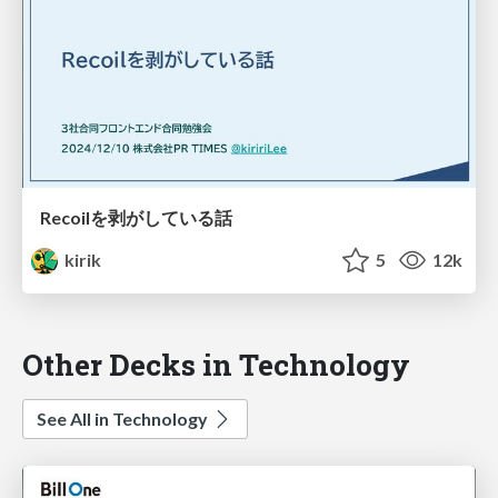
Recoilを剥がしている話
kirik
5
12k
Other Decks in Technology
See All in Technology