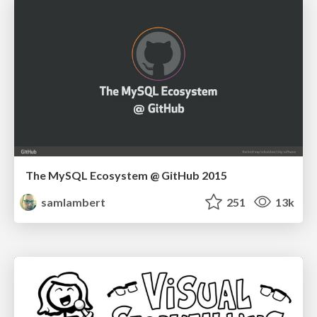
The MySQL Ecosystem @ GitHub 2015
samlambert
251
13k