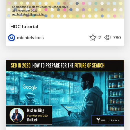
HDC tutorial
michielstock
2
780