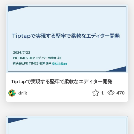
Tiptapで実現する堅牢で柔軟なエディター開発
kirik
1
470