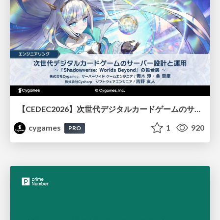
【CEDEC2026】次世代デジタルカードゲームのサーバー設計と運用 〜『Shadowverse: Worlds Beyond』の舞台裏～
cygames
1
920
PRO