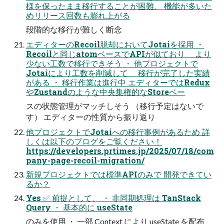
様を保ったまま移行することが困難、 機能が多いた
めリリース回数も膨れ上がる
段階的な移行が難しく断念
エディターのRecoil脱却においてJotaiを採用 ・
Recoilと同じatomベースでAPIが似ており より
少ない工数で移行できそう ・ 他プロジェクトで
Jotaiにより工数を削減して 移行が完了した実績
がある ・ 移行作業は進行中 エディターではRedux
やZustandのような中央集権的なStoreベー
スの状態管理がマッチしそう （移行予定はないで
す） エディターの性質から振り返り
他プロジェクトでJotaiへの移行事例があるため 詳
しくは以下のブログをご覧ください！
https://developers.prtimes.jp/2025/07/18/com
pany-page-recoil-migration/
新規プロジェクトでは標準APIのみで 開発できてい
るか？
Yes ✅ 前提として、 ・ 非同期処理は TanStack
Query ・ 基本的に useState
のみを使用 ・ 一部 Context により useState を配布