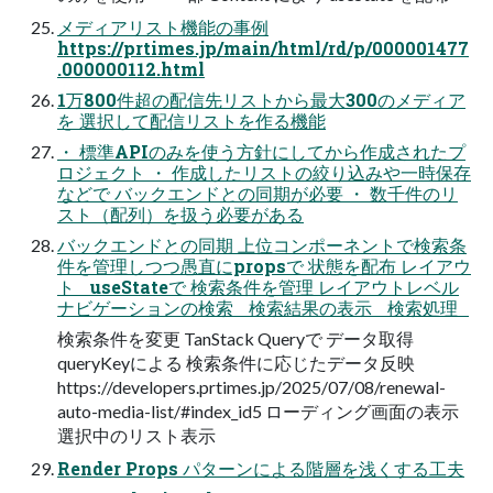
メディアリスト機能の事例
https://prtimes.jp/main/html/rd/p/000001477
.000000112.html
1万800件超の配信先リストから最大300のメディア
を 選択して配信リストを作る機能
・ 標準APIのみを使う方針にしてから作成されたプ
ロジェクト ・ 作成したリストの絞り込みや一時保存
などで バックエンドとの同期が必要 ・ 数千件のリ
スト（配列）を扱う必要がある
バックエンドとの同期 上位コンポーネントで検索条
件を管理しつつ愚直にpropsで 状態を配布 レイアウ
ト useStateで 検索条件を管理 レイアウトレベル
ナビゲーションの検索 検索結果の表示 検索処理
検索条件を変更 TanStack Queryで データ取得
queryKeyによる 検索条件に応じたデータ反映
https://developers.prtimes.jp/2025/07/08/renewal-
auto-media-list/#index_id5 ローディング画面の表示
選択中のリスト表示
Render Props パターンによる階層を浅くする工夫