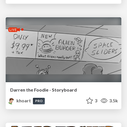
Darren the Foodie - Storyboard
khoart
3
3.5k
PRO