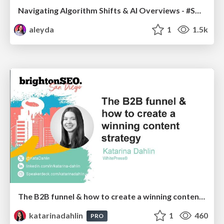
Navigating Algorithm Shifts & AI Overviews - #SMXNext
aleyda
1
1.5k
The B2B funnel & how to create a winning content strategy
katarinadahlin
1
460
PRO