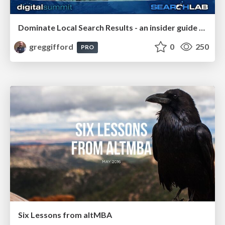
Dominate Local Search Results - an insider guide to GBP, reviews, and Local SEO
greggifford
0
250
PRO
Six Lessons from altMBA