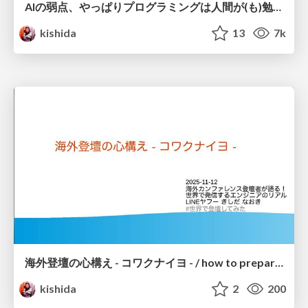
AIの弱点、やっぱりプログラミングは人間が(も)勉強しよう / YAPC AI and Programming
kishida
13
7k
海外登壇の心構え - コワクナイヨ - / how to prepare for a presentation abroad
kishida
2
200