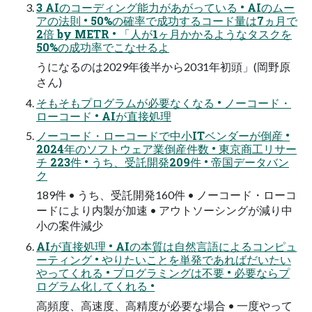
3 AIのコーディング能力があがっている • AIのムー
アの法則 • 50%の確率で成功するコード量は7ヵ月で
2倍 by METR • 「人が1ヶ月かかるようなタスクを
50%の成功率でこなせるよ
うになるのは2029年後半から2031年初頭」(岡野原
さん)
そもそもプログラムが必要なくなる • ノーコード・
ローコード • AIが直接処理
ノーコード・ローコードで中小ITベンダーが倒産 •
2024年のソフトウェア業倒産件数 • 東京商工リサー
チ 223件 • うち、受託開発209件 • 帝国データバン
ク
189件 • うち、受託開発160件 • ノーコード・ローコ
ードにより内製が加速 • アウトソーシングが減り中
小の案件減少
AIが直接処理 • AIの本質は自然言語によるコンピュ
ーティング • やりたいことを単発であればだいたい
やってくれる • プログラミングは不要 • 必要ならプ
ログラム化してくれる •
高頻度、高速度、高精度が必要な場合 • 一度やって