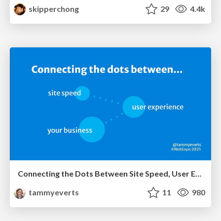
skipperchong
29
4.4k
Connecting the Dots Between Site Speed, User Experience & Your Business [WebExpo 2025]
tammyeverts
11
980