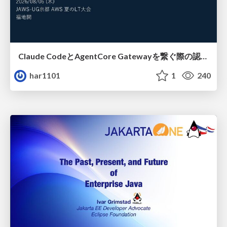
Claude CodeとAgentCore Gatewayを繋ぐ際の認証認可 / Authentication and authorization when connecting Claude Code with AgentCore Gateway
har1101
1
240