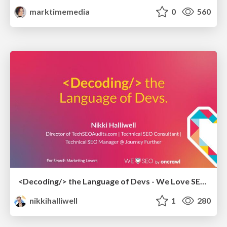
marktimemedia
0
560
<Decoding/> the Language of Devs - We Love SEO 2024
nikkihalliwell
1
280