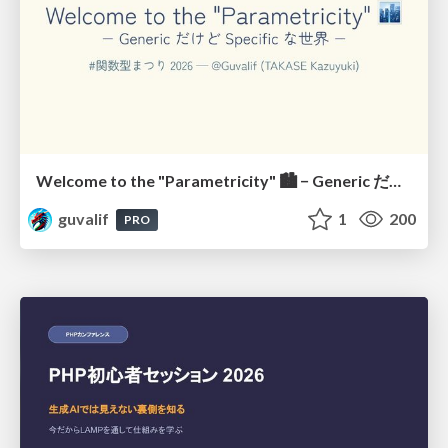
Welcome to the "Parametricity" 🏙️ − Generic だけど Specific な世界 −
guvalif
1
200
PRO