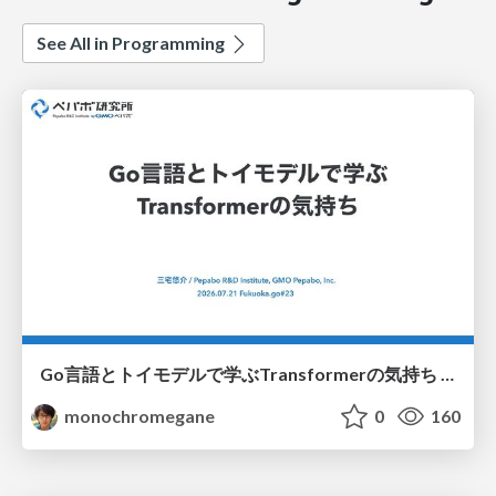
See All in Programming
Go言語とトイモデルで学ぶTransformerの気持ち / fukuokago23-transformer
monochromegane
0
160