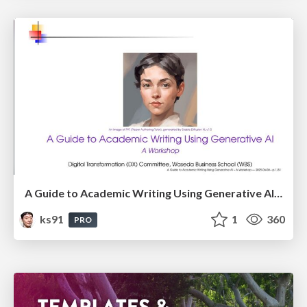
A Guide to Academic Writing Using Generative AI - A Workshop
ks91
1
360
PRO