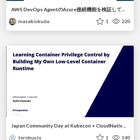
AWS DevOps AgentのAzure接続機能を検証して見えた活用法／Use Cases Verified for the AWS DevOps Agent's Azure Connectivity Feature
masakiokuda
1
220
Japan Community Day at Kubecon + CloudNativeCon Japan 2026: Learning Container Privilege Control by Building My Own Low-Level Container Runtime
ternbusty
1
140