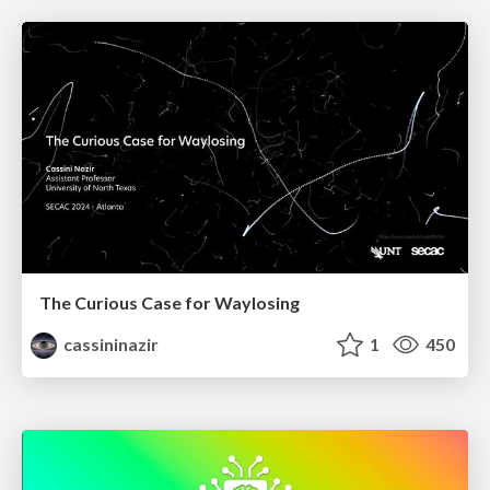
The Curious Case for Waylosing
cassininazir
1
450