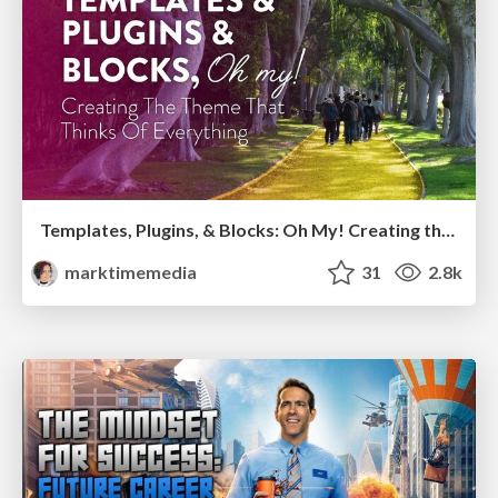
Templates, Plugins, & Blocks: Oh My! Creating the theme that thinks of everything
marktimemedia
31
2.8k