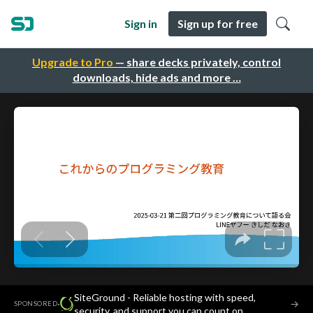
Sign in
Sign up for free
Upgrade to Pro
— share decks privately, control
downloads, hide ads and more …
SiteGround - Reliable hosting with speed,
·
→
SPONSORED
security, and support you can count on.