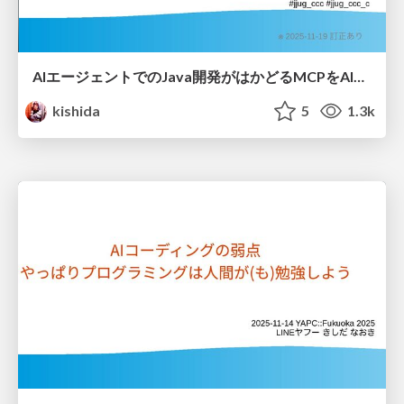
AIエージェントでのJava開発がはかどるMCPをAIを使って開発してみた / java mcp for jjug
kishida
5
1.3k