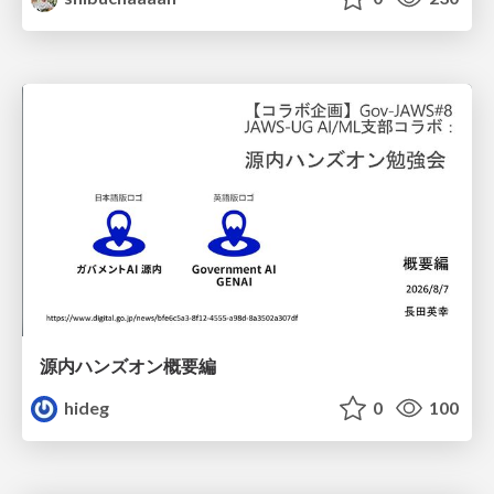
源内ハンズオン概要編
hideg
0
100