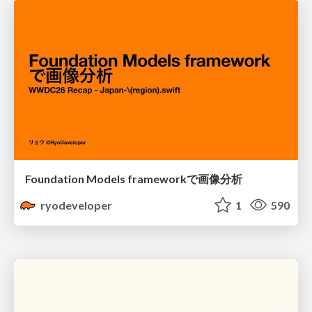
Foundation Models frameworkで画像分析
ryodeveloper
1
590