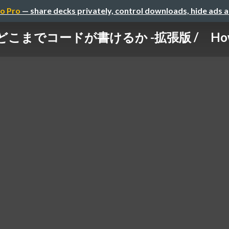
o Pro
— share decks privately, control downloads, hide ads 
までコードが書けるか -拡張版 / How much 