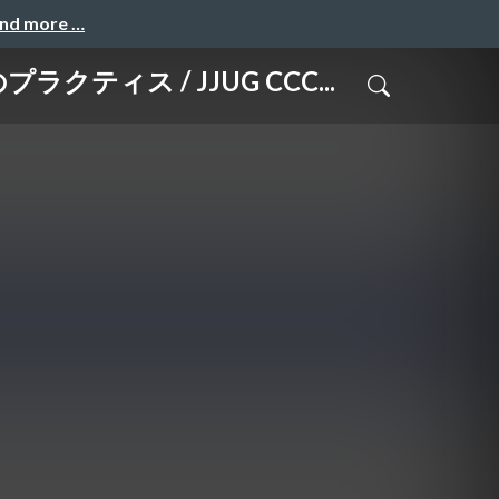
and more …
ス / JJUG CCC...