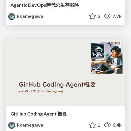
Agentic DevOps時代の生存戦略
kkamegawa
2
7.7k
GitHub Coding Agent 概要
kkamegawa
1
6.4k