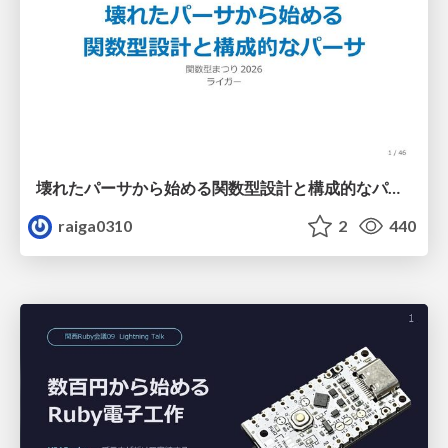
壊れたパーサから始める関数型設計と構成的なパーサ #fp_matsuri
raiga0310
2
440