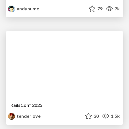
andyhume
79
7k
RailsConf 2023
tenderlove
30
1.5k