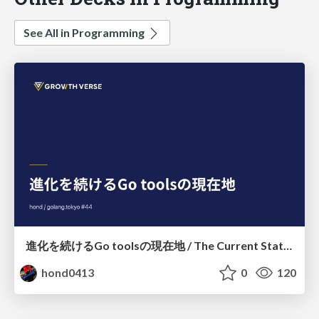
See All in Programming
進化を続けるGo toolsの現在地 / The Current State of Ever-Evolving Go Tools
hond0413
0
120