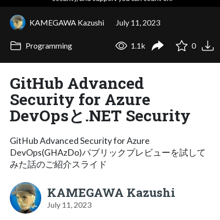
KAMEGAWA Kazushi
July 11, 2023
Programming
1.1k
0
GitHub Advanced
Security for Azure
DevOpsと.NET Security
GitHub Advanced Security for Azure
DevOps(GHAzDo)パブリックプレビューを試して
みた話のご紹介スライド
KAMEGAWA Kazushi
July 11, 2023