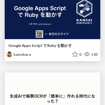
Google Apps Script で Ruby を動かす
kawahara
0
130