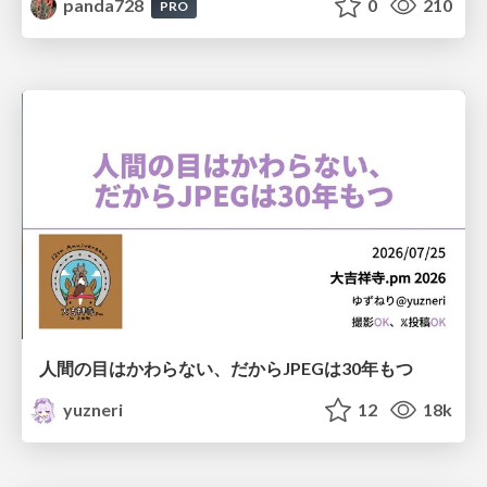
panda728
0
210
PRO
人間の目はかわらない、だからJPEGは30年もつ
yuzneri
12
18k