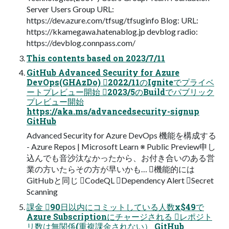
Server Users Group URL:
https://dev.azure.com/tfsug/tfsuginfo Blog: URL:
https://kkamegawa.hatenablog.jp devblog radio:
https://devblog.connpass.com/
This contents based on 2023/7/11
GitHub Advanced Security for Azure
DevOps(GHAzDo) 2022/11のIgniteでプライベ
ートプレビュー開始 2023/5のBuildでパブリック
プレビュー開始
https://aka.ms/advancedsecurity-signup
GitHub
Advanced Security for Azure DevOps 機能を構成する
- Azure Repos | Microsoft Learn ※ Public Preview申し
込んでも音沙汰なかったから、お付き合いのある営
業の方いたらその方が早いかも… 機能的には
GitHubと同じ CodeQL Dependency Alert Secret
Scanning
課金 90日以内にコミットしている人数x$49で
Azure Subscriptionにチャージされる レポジト
リ数は無関係(重複課金されない） GitHub