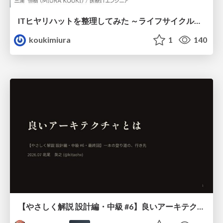
ITヒヤリハットを整理してみた ～ライフサイクルと原因から考える再発防止策～
koukimiura
1
140
【やさしく解説 設計編・中級 #6】良いアーキテクチャとは ～ 一本の登り道の、行き先 ～