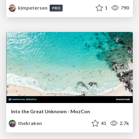
kimpetersen
1
790
PRO
Into the Great Unknown - MozCon
thekraken
41
2.7k