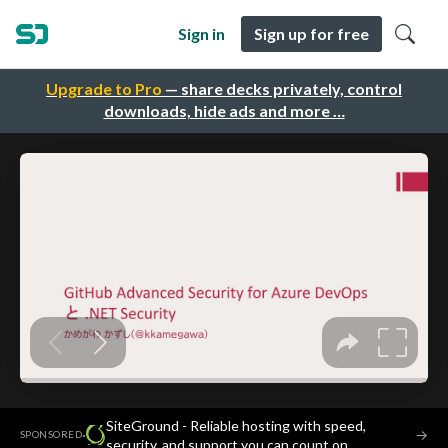
Sign in
Sign up for free
Upgrade to Pro
— share decks privately, control
downloads, hide ads and more …
SiteGround - Reliable hosting with speed,
·
→
SPONSORED
security, and support you can count on.