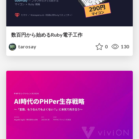
数百円から始めるRuby電子工作
tarosay
0
130