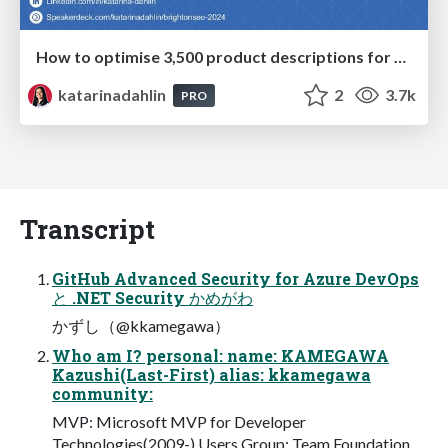
How to optimise 3,500 product descriptions for ecommerce in one day using ChatGPT
katarinadahlin
2
3.7k
PRO
Transcript
GitHub Advanced Security for Azure DevOps
と .NET Security かめがわ
かずし（@kkamegawa）
Who am I? personal: name: KAMEGAWA
Kazushi(Last-First) alias: kkamegawa
community:
MVP: Microsoft MVP for Developer
Technologies(2009-) Users Group: Team Foundation