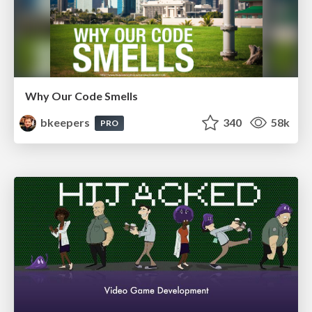
Why Our Code Smells
bkeepers
340
58k
PRO