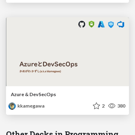
Azure & DevSecOps
kkamegawa
2
380
Other Decks in Programming