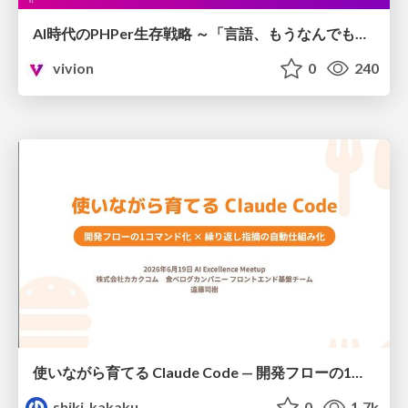
AI時代のPHPer生存戦略 ～「言語、もうなんでもよくない？」に本気で向き合う～
vivion
0
240
使いながら育てる Claude Code — 開発フローの1コマンド化 × 繰り返し指摘の自動仕組み化
shiki_kakaku
0
1.7k