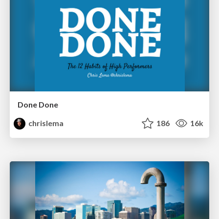
Done Done
chrislema
186
16k