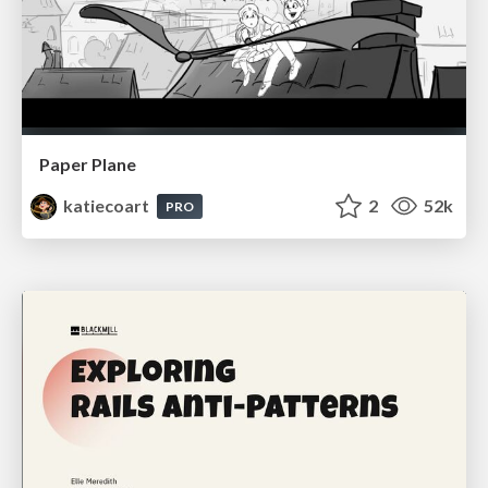
Paper Plane
katiecoart
2
52k
PRO