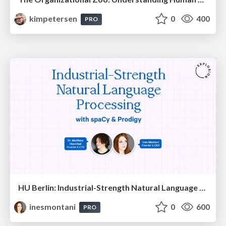
kimpetersen
0
400
PRO
HU Berlin: Industrial-Strength Natural Language Processing with spaCy and Prodigy
inesmontani
0
600
PRO