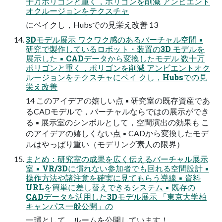
十万ポリゴンと重く，ポリゴンを削減 アンビエント
オクルージョンをテクスチャ
にベイクし，Hubsでの見栄え改善 13
3Dモデル展示 ワクワク感のあるバーチャル空間 ▪
研究で製作しているロボット・装置の3D モデルを
展示した ▪ CADデータから変換したモデル 数十万
ポリゴンと重く，ポリゴンを削減 アンビエントオク
ルージョンをテクスチャにベイ クし，Hubsでの見
栄え改善
14 このアイデアの嬉しい点 ▪ 研究室の既存資産であ
るCADモデルで，バーチャルならではの展示ができ
る ▪ 展示室のシンボルとして，空間演出の効果も こ
のアイデアの嬉しくない点 ▪ CADから変換したモデ
ルはやっぱり重い（モデリング素人の限界）
まとめ：研究室の成果を広く伝えるバーチャル展示
室 ▪ VR/3Dに慣れない参加者でも回れる空間設計 ▪
操作方法や諸注意を確実に見てもらう導線 ▪ 資料
URLを簡単に差し替えできるシステム ▪ 既存の
CADデータを活用した3Dモデル展示 「東京大学柏
キャンパス一般公開」の
一環として，ルームを公開しています！