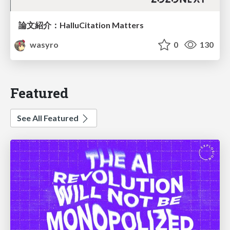
論文紹介：HalluCitation Matters
wasyro
0
130
Featured
See All Featured