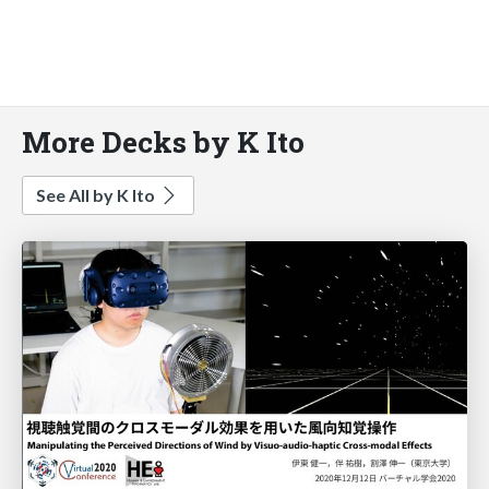
More Decks by K Ito
See All by K Ito