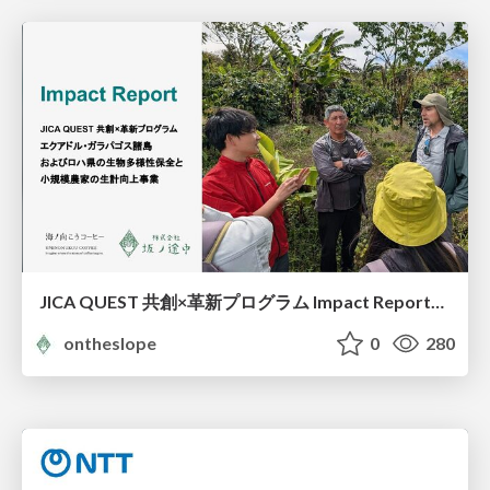
JICA QUEST 共創×革新プログラム Impact Report（海ノ向こうコーヒー）
ontheslope
0
280