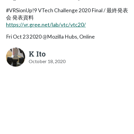
#VRSionUp!9 VTech Challenge 2020 Final / 最終発表
会 発表資料
https://vr.gree.net/lab/vtc/vtc20/
Fri Oct 23 2020 @Mozilla Hubs, Online
K Ito
October 18, 2020