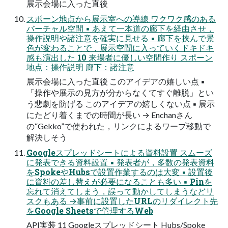
展示会場に入った直後
スポーン地点から展示室への導線 ワクワク感のある
バーチャル空間 ▪ あえて一本道の廊下を経由させ，
操作説明や諸注意を確実に見せる ▪ 廊下を挟んで景
色が変わることで，展示空間に入っていくドキドキ
感も演出した 10 来場者に優しい空間作り スポーン
地点：操作説明 廊下：諸注意
展示会場に入った直後 このアイデアの嬉しい点 ▪
「操作や展示の見方が分からなくてすぐ離脱」とい
う悲劇を防げる このアイデアの嬉しくない点 ▪ 展示
にたどり着くまでの時間が長い → Enchanさん
の“Gekko”で使われた，リンクによるワープ移動で
解決しそう
Googleスプレッドシートによる資料設置 スムーズ
に発表できる資料設置 ▪ 発表者が，多数の発表資料
をSpokeやHubsで設置作業するのは大変 ▪ 設置後
に資料の差し替えが必要になることも多い ▪ Pinを
忘れて消えてしまう，誤って動かしてしまうなどリ
スクもある →事前に設置したURLのリダイレクト先
をGoogle Sheetsで管理するWeb
API実装 11 Googleスプレッドシート Hubs/Spoke