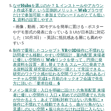
なぜHubsを選ぶのか？ 1. インストールやアカウン
ト作成不要と いう圧倒的メリット – Webブラウザ
だけで参加可能 – 参加までのハードルがとても低い
2. 資料の設置しやすさ
– 画像，動画，3Dモデルを簡単に置ける – ポスター
やデモ形式の発表に合っている 3. UIが日本語に対応
した（10月3日） – 英語に抵抗感ある層にも薦めや
すい 5
制作で重視したコンセプト VRや3D操作に不慣れな
訪問者でも移動しやすい空間設計，案内配置 来場者
に優しい空間作り Webリンクを使って，円滑に発
表資料を設置・差し替えできる スムーズに発表でき
る資料設置 研究室の広報の一環として常設できる，
研究のワクワク感が伝わる空間 ワクワク感のあるバ
ーチャル空間 完成1ヶ月前のキックオフ会議で先生
方に頂いた「要求仕様」 6
メイン展示室：入口を明確に設けた六角形配置 来場
者に優しい空間作り 入口 ▪ 初めての訪問者でも方向
が分かるよう，あえて回転対称ではない六角形に ▪
操作に不慣れでも移動できるよう，曲がり角がない
見通しのいい空間 ▪ 振り向かなければ目に入らない