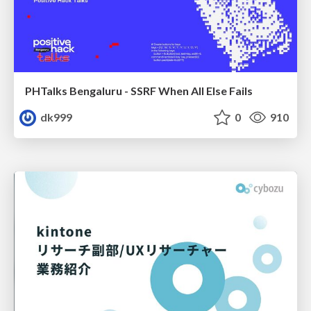
PHTalks Bengaluru - SSRF When All Else Fails
dk999
0
910