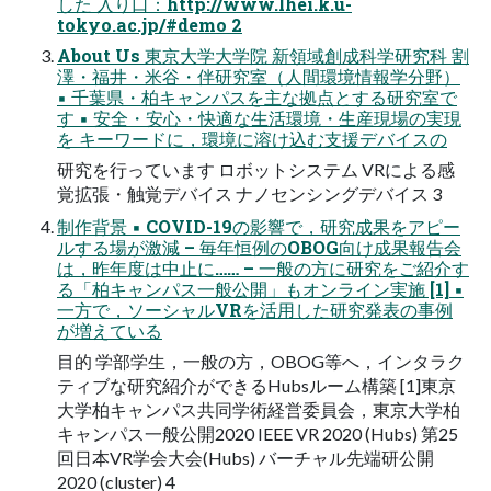
した 入り口：http://www.lhei.k.u-
tokyo.ac.jp/#demo 2
About Us 東京大学大学院 新領域創成科学研究科 割
澤・福井・米谷・伴研究室（人間環境情報学分野）
▪ 千葉県・柏キャンパスを主な拠点とする研究室で
す ▪ 安全・安心・快適な生活環境・生産現場の実現
を キーワードに，環境に溶け込む支援デバイスの
研究を行っています ロボットシステム VRによる感
覚拡張・触覚デバイス ナノセンシングデバイス 3
制作背景 ▪ COVID-19の影響で，研究成果をアピー
ルする場が激減 – 毎年恒例のOBOG向け成果報告会
は，昨年度は中止に…… – 一般の方に研究をご紹介す
る「柏キャンパス一般公開」もオンライン実施 [1] ▪
一方で，ソーシャルVRを活用した研究発表の事例
が増えている
目的 学部学生，一般の方，OBOG等へ，インタラク
ティブな研究紹介ができるHubsルーム構築 [1]東京
大学柏キャンパス共同学術経営委員会，東京大学柏
キャンパス一般公開2020 IEEE VR 2020 (Hubs) 第25
回日本VR学会大会(Hubs) バーチャル先端研公開
2020 (cluster) 4