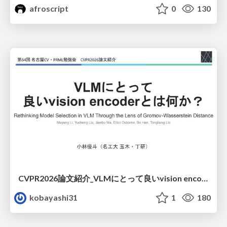
afroscript
0
130
CVPR2026論文紹介_VLMにとって​良いvision encoderとは何か？​Rethinking Model Selection in VLM Through the Lens of Gromov-Wasserstein Distance​
kobayashi31
1
180