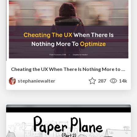
Cheating the UX When There Is Nothing More to Optimize - PixelPioneers
stephaniewalter
287
14k