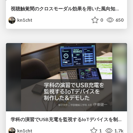
視聴触覚間のクロスモーダル効果を用いた風向知覚操作 / Manipulating the Perceived Directions of Wind by Visuo-Audio-Haptic Cross-Modal Effects
kn1cht
0
650
学科の演習でUSB充電を監視するIoTデバイスを制作した&デモした話 / SUBACO - Smart USB BAttery Charging Organizer
kn1cht
1
1.7k