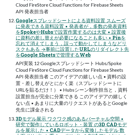
Cloud FireStore Cloud Functions for Firebase Sheets
API 発表担当者
Googleスプレッドシートによる資料設置 スムーズ
に発表できる資料設置 ▪ 発表者が，多数の発表資料
をSpokeやHubsで設置作業するのは大変 ▪ 設置後
に資料の差し替えが必要になることも多い ▪ Pinを
忘れて消えてしまう，誤って動かしてしまうなどリ
スクもある →事前に設置したURLのリダイレクト先
をGoogle Sheetsで管理するWeb
API実装 12 Googleスプレッドシート Hubs/Spoke
Cloud FireStore Cloud Functions for Firebase Sheets
API 発表担当者 このアイデアの嬉しい点 ▪ 資料の設
置・差し替えがとにかく楽（スプレッドシートに
URLを貼るだけ！） ▪ Hubsシーン制作担当と，資料
設置担当が完全に分業できる このアイデアの嬉しく
ない点 ▪ あまりに大量のリクエストがあるとGoogle
先生に課金される
3Dモデル展示 ワクワク感のあるバーチャル空間 ▪
研究で製作しているロボット・装置 の3D CADモデ
ルを展示した ▪ CADデータから変換したモデル 数