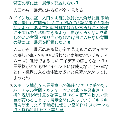
背面の壁には，展示を配置しない 7
入口から，展示のある壁が全て見える
メイン展示室：入口を明確に設けた六角形配置 来場
者に優しい空間作り 入口 ▪ 初めての訪問者でも迷わ
ないよう，あえて回転対称ではない六角形に ▪ 操作
に不慣れでも移動できるよう，曲がり角がない見通
しのいい空間 ▪ 振り向かなければ目に入らない背面
の壁には，展示を配置しない 8
入口から，展示のある壁が全て見える このアイデア
の嬉しい点 ▪ VR/3Dに慣れない参加者がいても，ス
ムーズに進行できる このアイデアの嬉しくない点 ▪
展示物がとても多いイベントには使えない（Vketな
ど） ▪ 視界に入る物体数が多いと負荷がかかってし
まうため
スポーン地点から展示室への導線 ワクワク感のある
バーチャル空間 ▪ あえて一本道の廊下を経由させ，
操作説明や諸注意を確実に見せる ▪ 廊下を挟んで景
色が変わることで，展示空間に入っていくドキドキ
感も演出した 9 来場者に優しい空間作り スポーン地
点：操作説明 廊下：諸注意