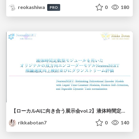
reokashiwa
0
180
PRO
【ローカルAIに向き合う展示会vol.2】液体時間定数型モジュールを用いた オリジナルの双方向エンコーダーモデルNexteraBERT 推論速度向上検討並びにダウンストリーム評価
rikkabotan7
0
140