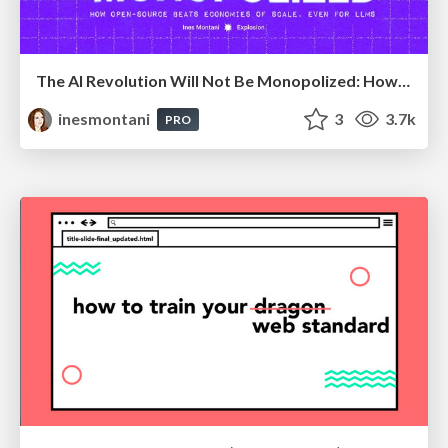
The AI Revolution Will Not Be Monopolized: How open-source beats economies of scale, even for LLMs
inesmontani
3
3.7k
PRO