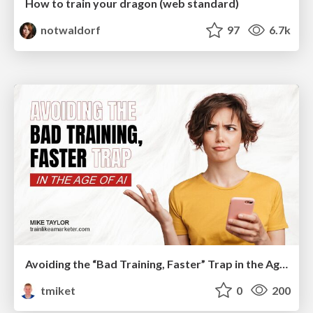
How to train your dragon (web standard)
notwaldorf
97
6.7k
Avoiding the “Bad Training, Faster” Trap in the Age of AI
tmiket
0
200