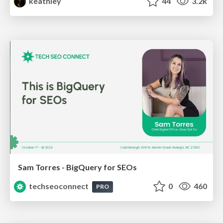
keathley
44
3.2k
Sam Torres - BigQuery for SEOs
techseoconnect
0
460
PRO