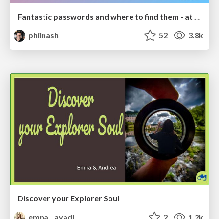
Fantastic passwords and where to find them - at NoRuKo
philnash
52
3.8k
Discover your Explorer Soul
emna__ayadi
2
1.2k