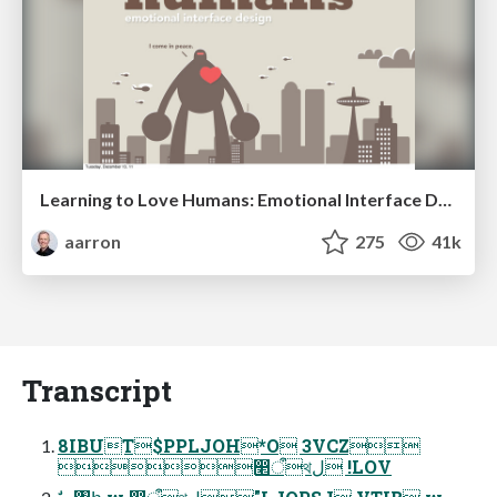
Learning to Love Humans: Emotional Interface Design
aarron
275
41k
Transcript
8IBUT$PPLJOH*O 3VCZ
෢ऀথل !LOV