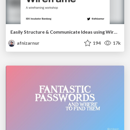
Easily Structure & Communicate Ideas using Wireframe
afnizarnur
194
17k