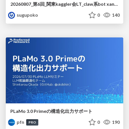
20260807_第6回_関東kaggler会LT_claw系bot xangiと始める、"寂しくない" kaggle
sugupoko
0
140
PLaMo 3.0 Primeの構造化出力サポート
pfn
0
190
PRO