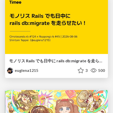
モノリス Rails でも日中に rails db:migrate を走らせたい！ / Daytime rails db:migrate on Monolithic Rails!
euglena1215
3
500