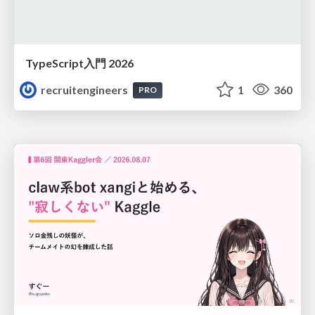
TypeScript入門 2026
recruitengineers
1
360
PRO