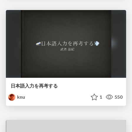
日本語入力を再考する
knu
1
550