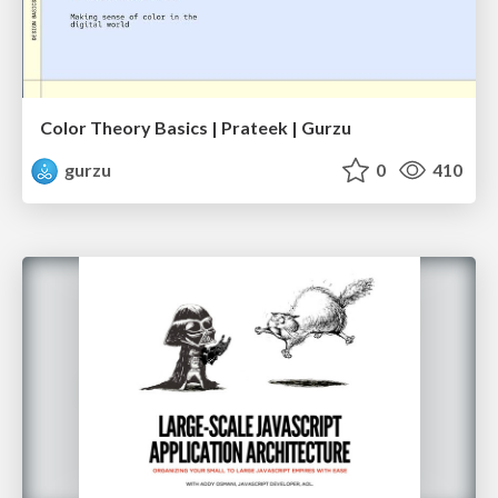
Color Theory Basics | Prateek | Gurzu
gurzu
0
410