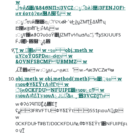
w
ڵຯͷ͋Δํ͸/&84ϑΝΠϧɺ3VCZ։ൃऀձٞͷٞࣄ࿥ɺ3FENJOFͰ
ͷν έοτϕʔεͷٞ࿦Λ௥͍͔͚·͠ΐ͏ɻ w
։ൃऀಉ࢜ͷٞ࿦͸ඇৗʹଟ૬తͰߴจ຺Ͱ͕͢ɺʮ͍ΖΜͳ͜ͱ͕͋ΔΜͩͳ͋ʯ
ఔ౓ͷड͚औΓͰߏ͍·ͤΜɻ w
։ൃਞ΁ͷϑΟʔυόοΫ͸ɺ͍ΖΜͳνϟϯωϧΛ௨ͯ͡ؾܰʹͲ͏ͧʂ5XJUUFS
ͰͭͿ΍͚ͩ͘Ͱ΋໨ʹೖΔ͔΋
͓͠ͳ͕͖ w ೖͬͨ΋ͷ w ৽จ๏obj.:meth w
ແϒϩοΫQSPDͷஈ֊తഇࢭ w
&OVNFSBCMFUBMMZ w
٫Լ͞Εͨ΋ͷ w ։ൃதɾݕ౼தͷػೳ w ࠓޙͷ3VCZͷ༧ఆ
obj.:meth w obj.method(:meth)ͷ୹ॖจ๏ w
ϝιουΦϒδΣΫτΛऔΓग़͢ w
ैདྷͷ0CKFDUNFUIPE͸ϝιουݺͼग़ͩͬͨ͠ w
ϝιουΛऔΔͨΊʹϝιουΛݺͿඞཁ͕͋Δʜ ͍͔ʹ΋3VCZΒ͍͚͠Ͳʜ
w ΦʔόʔϥΠυ͞Ε͍ͯΔ͔΋͠Εͳ͍
ʢྫ3FRVFTUΦϒδΣΫτ)551ϝιουΛฦ͢ʣ
w
0CKFDUͰͳ͘#BTJD0CKFDUΛܧঝͨ͠ΦϒδΣΫτʹ͸NFUIPEϝι
ο υ͕ͳ͍