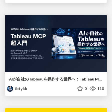
AIが自社のTableauを操作する世界へ：Tableau MCP超入門
tbtykk
0
110