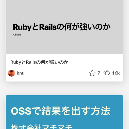
RubyとRailsの何が強いのか
knu
7
16k