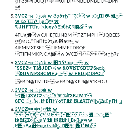
ٕज़ϒϩάIUUQTUFDINBDIJNBDIJDPN

3VCZͰͷ։ൃ׆ಈ w ϨϙδτϦ؅ཧऀ w ։ൃΠϯϑϥ੔උ
w ඪ४ϥΠϒϥϦͷॆ࣮ w
%JHFTUͷ֦ுɺϋογϡΞϧΰϦζϜ௥Ճ w
4FUͷ࣮૷ w CJHEFDJNBM TZTMPH JQBEES
[MJCͳͲͷΠϯϙʔτࢧԉ΍อक w
4IFMMXPSETʹTIFMMFTDBQF
TIFMMKPJOΛ࣮૷ w 3VCZͷϦϦʔε
3VCZͰͷ։ൃ׆ಈ w ૊ࠐΫϥεͷ֦ு w
"SSBZTMJDF w &OVNFSBUPSͷಋೖ
&OVNFSBCMFͷ֦ு w FBDI@DPOT
FBDI@TMJDF w FBDI@XJUI@PCKFDU
3VCZͰͷ։ൃ׆ಈ w
࠷ۙ͸ɺ݄࣍ͷ3VCZ։ൃऀձٞʹग़੮ͯ͠ɺओʹ3BJMT
8FC։ൃऀͷ؍఺͔ΒΠϯϓοτͨ͠Γɺࣗ෼͕୲౰͢ ΔϥΠϒϥϦΛ͍͡Δ׆ಈ͕ϝΠϯͰ͢ɻ
3VCZʹ޲͚ͯ w
·ͩ͕ग़͔ͯΒϲ݄͔͠ܦ͍ͬͯ·ͤΜ͕ɺ΍ʹ޲͚ͨػೳ։ൃ΍ٞ
࿦͸͍Ζ͍Ζਐߦ͍ͯ͠·͢ɻͦͷҰ୺Ͱ΋ɺָ͘͠͝঺հͰ͖ͨΒͱࢥ͍·͢ɻ w
͜͜Ͱ͝঺հ͢Δͷ͸͋͘·ͰዞҙతʹબΜͩྫʹա͗ͣɺ໢ཏੑ͸͋Γ·ͤΜɻ