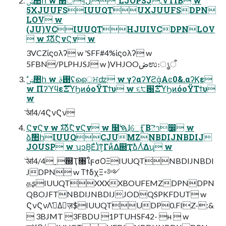
5XJUUFSIUUQTUXJUUFSDPN
LOV w
(JU)VCIUUQTHJUIVCDPNLOV
 w גࣜձࣾϚνϚν w
3VCZίϛολʔ w 'SFF#4%ίϛολʔ w
5FBN/PLPHJSJ w )VHJOOڞಉ։ൃऀ
w ΠʔϓϥεެࣜΞϓϦͷόοΫΤϯυ w ૬੮԰ެࣜΞϓϦͷόοΫΤϯυ
w
ۙ͝ॴ4/4ϚνϚν
ϚνϚν w גࣜձࣾϚνϚν w ໨ࠇ۠ɺֶܳେֶӺ͔Βెา෼ w
ձࣾ঺հIUUQCJUMZNBDIJNBDIJ
JOUSP w ʮͻΒ͔Εͨɺͭͳ͕Γͷ͋Δ஍ҬࣾձΛͭ͘Δʯ w
ۙ͝ॴ4/4ˍ஍Ҭ৘ใϝσΟΞIUUQTNBDIJNBDI
JDPN w ΤϯδχΞ࠾༻
தʂIUUQTXXXXBOUFEMZDPNDPN
QBOJFTNBDIJNBDIJJODQSPKFDUT w
ϚνϚνΛࢧ͑Δٕज़$IUUQTUDP0.FIZ-:&
 3BJMT 3FBDU 1PTUHSF42- ʜ  w