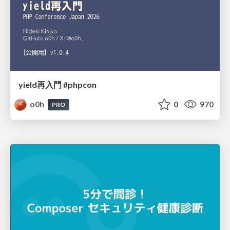
yield再入門 #phpcon
o0h
0
970
PRO