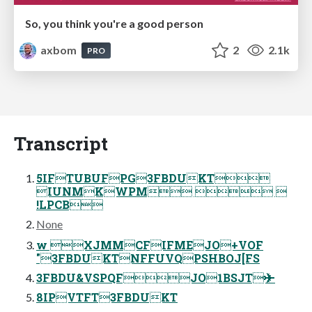
So, you think you're a good person
axbom
2
2.1k
PRO
Transcript
5IFTUBUFPG3FBDUKT
IUNMKWPM  
!LPCB
None
w XJMMCFIFMEJO+VOF
"3FBDUKTNFFUVQPSHBOJ[FS
3FBDU&VSPQFJO1BSJT✈
8IPVTFT3FBDUKT