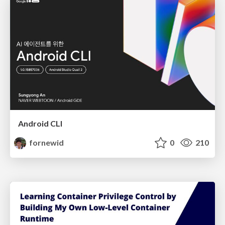
Android CLI
fornewid
0
210