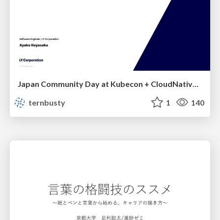
Japan Community Day at Kubecon + CloudNativeCon Japan 2026: Learning Container Privilege Control by Building My Own Low-Level Container Runtime
ternbusty
1
140