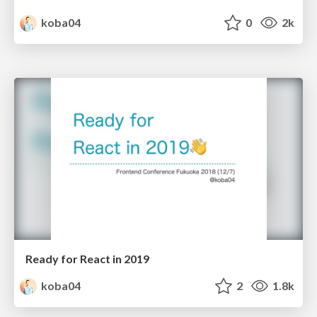
koba04
0
2k
Ready for React in 2019
koba04
2
1.8k