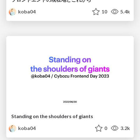
koba04
10
5.4k
Standing on the shoulders of giants
koba04
0
3.2k