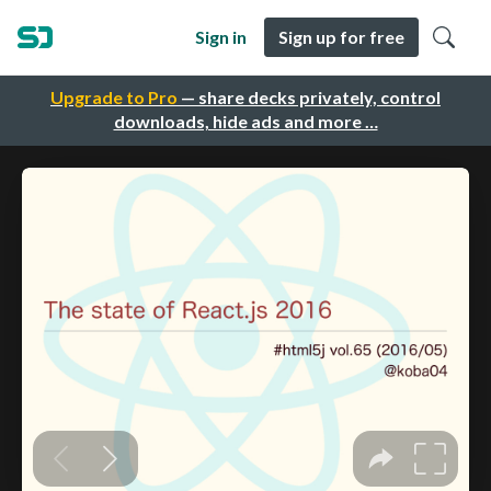
Sign in
Sign up for free
Upgrade to Pro
— share decks privately, control
downloads, hide ads and more …