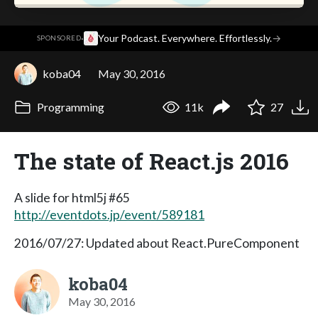
·
Your Podcast. Everywhere. Effortlessly.
→
SPONSORED
koba04
May 30, 2016
Programming
11k
27
The state of React.js 2016
A slide for html5j #65
http://eventdots.jp/event/589181
2016/07/27: Updated about React.PureComponent
koba04
May 30, 2016