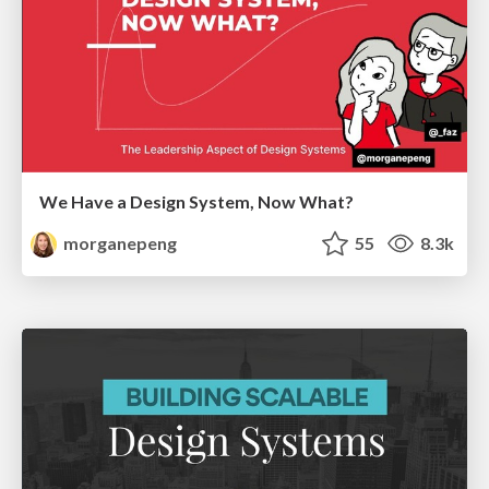
We Have a Design System, Now What?
morganepeng
55
8.3k