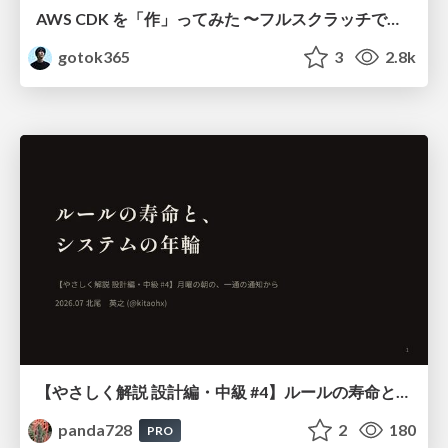
AWS CDK を「作」ってみた 〜フルスクラッチで見えた CDK の裏側〜 / aws-cdk-from-scratch
gotok365
3
2.8k
【やさしく解説 設計編・中級 #4】ルールの寿命と、システムの年輪
panda728
2
180
PRO