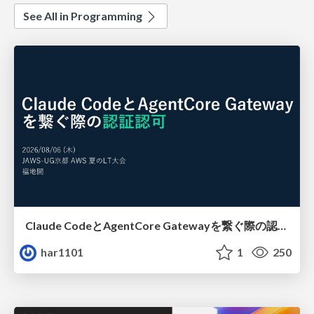
See All in Programming
Claude CodeとAgentCore Gatewayを繋ぐ際の認証認可 / Authentication and authorization when connecting Claude Code with AgentCore Gateway
har1101
1
250