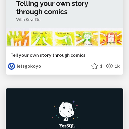
Tell your own story through comics
letsgokoyo
1
1k