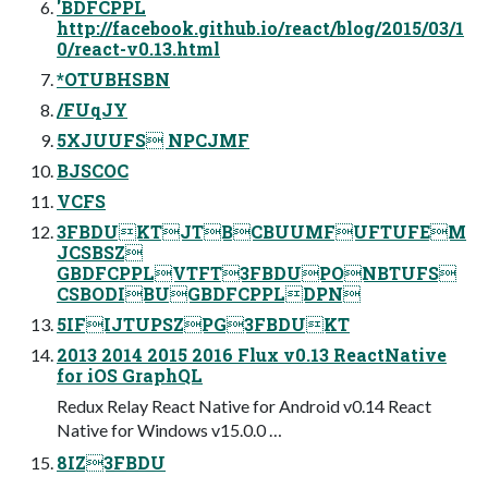
'BDFCPPL
http://facebook.github.io/react/blog/2015/03/1
0/react-v0.13.html
*OTUBHSBN
/FUqJY
5XJUUFS NPCJMF
BJSCOC
VCFS
3FBDUKTJTBCBUUMFUFTUFEM
JCSBSZ
GBDFCPPLVTFT3FBDUPONBTUFS
CSBODIBUGBDFCPPLDPN
5IFIJTUPSZPG3FBDUKT
2013 2014 2015 2016 Flux v0.13 ReactNative
for iOS GraphQL
Redux Relay React Native for Android v0.14 React
Native for Windows v15.0.0 …
8IZ3FBDU