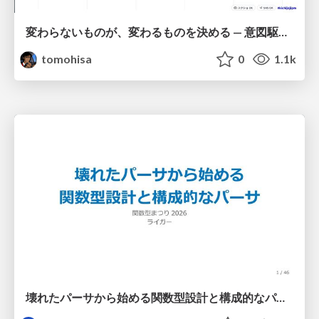
変わらないものが、変わるものを決める — 意図駆動開発 × イベントソーシング × イミュータブル | What Doesn't Change Decides What Can — IDD × Event Sourcing × Immutability
tomohisa
0
1.1k
壊れたパーサから始める関数型設計と構成的なパーサ #fp_matsuri