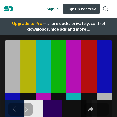
Sign in
Sign up for free
Upgrade to Pro
— share decks privately, control
downloads, hide ads and more …