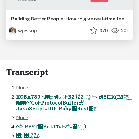
Building Better People: How to give real-time feedback that sticks.
wjessup
370
20k
Transcript
None
KOBA789 ࠓ͸ஜ೾େֶͰB2 (ͦΖͦΖୀֶ) ࠷ۙ͸ΞΠΧπ͓͡͞Μͱͯ͠ੜ͖͍ͯ·͢
਺೥લʹGoͰProtocolBuffer΍ͬͯ·ͨ͠
JavaScript͕ϝΠϯͰɺRuby΍Rust΋ॻ͘
None
લఏ REST͸Ϋι LTͳͷͰओޠ͸େ͖Ί
࿩͍ͨ͜͠ͱ͸ ͍Ζ͍Ζ͋Δ͕