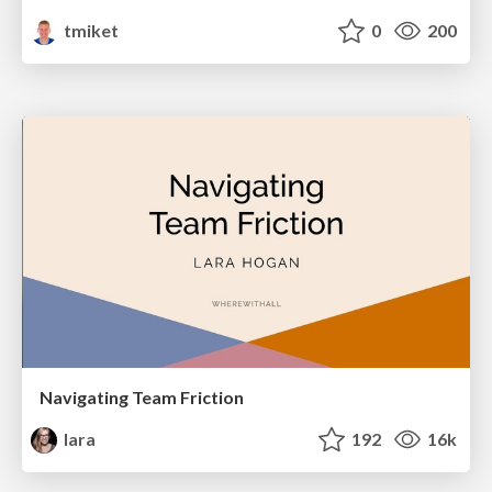
tmiket
0
200
Navigating Team Friction
lara
192
16k