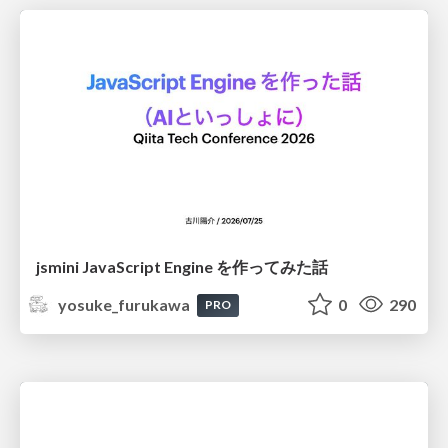
jsmini JavaScript Engine を作ってみた話
yosuke_furukawa
0
290
PRO