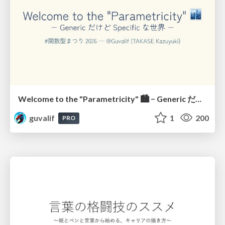
Welcome to the "Parametricity" 🏙️ − Generic だけど Specific な世界 −
guvalif
1
200
PRO