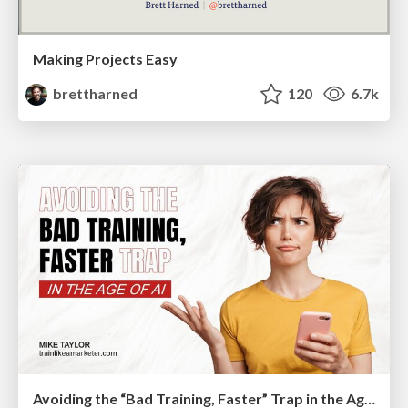
Making Projects Easy
brettharned
120
6.7k
Avoiding the “Bad Training, Faster” Trap in the Age of AI