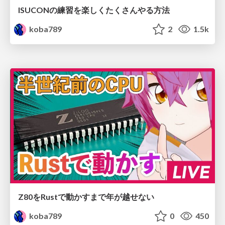
ISUCONの練習を楽しくたくさんやる方法
koba789
2
1.5k
Z80をRustで動かすまで年が越せない
koba789
0
450