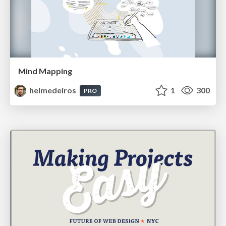
Mind Mapping
helmedeiros
1
300
PRO