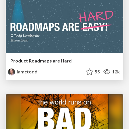
Product Roadmaps are Hard
iamctodd
55
12k