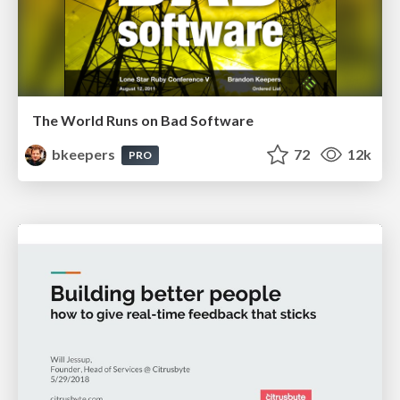
The World Runs on Bad Software
bkeepers
72
12k
PRO