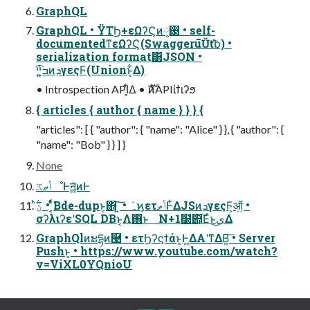
GraphQL
GraphQL • ΫΤϦ+εΩʔϚͷ࢓༷ • self-
documentedͳεΩʔϚ(SwaggerūŬťƀ) •
serialization format͸JSON •
݁ߏ͍͍ײ͡ͷܕγεςϜ(Unionͱ͔͋Δ)
• Introspection API͕͋Δ • ެࣜͷAPIίϯιʔϧ
{ articles { author { name } } } {
"articles": [ { "author": { "name": "Alice" } }, { "author": {
"name": "Bob" } } ] }
None
ݴޠػೳͰॻ͖͍ͨͷͰ
ؾ࣋ͪ • ͔͔ͤͬͩ͘Βde-dupͱ͔΋΄͍͠ • ݁ہϗετݴޠͰ͋ΔJSͷܕγεςϜ͕ऑ͍ •
σʔλιʔεʹSQL DBͱ͔Λ࢖͏ͱ N+1໰୊͕͠Εͬͱى͜Δ
GraphQlͷະདྷͷ࿩ • ετϦʔϛϯάͱ͔Ͱ͖ΔΑ͏ʹͳΔΒ͍͠ • Server
Pushͱ͔ • https://www.youtube.com/watch?
v=ViXL0YQnioU