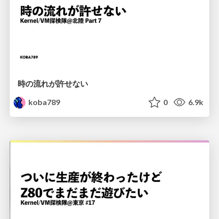
時の流れが許せない
koba789
0
6.9k