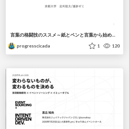
言葉の格闘技のススメ～紙とペンと言葉から始める、キャリアの描き方～
progresscicada
1
120