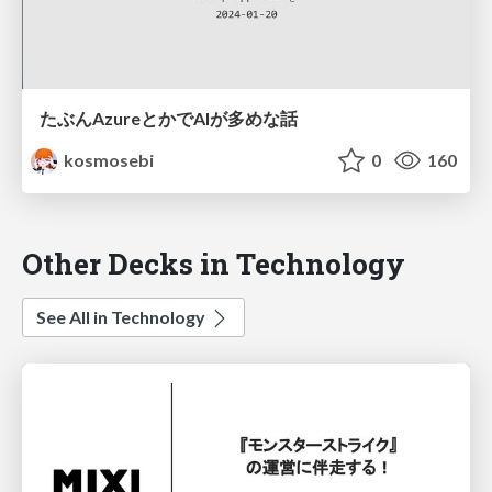
たぶんAzureとかでAIが多めな話
kosmosebi
0
160
Other Decks in Technology
See All in Technology