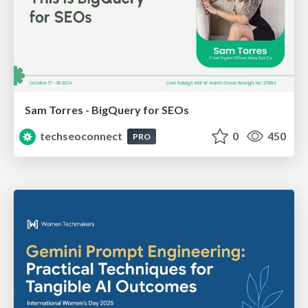
Sam Torres - BigQuery for SEOs
techseoconnect
0
450
PRO