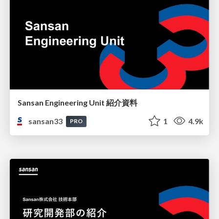
Sansan Engineering Unit 紹介資料
sansan33
1
4.9k
PRO