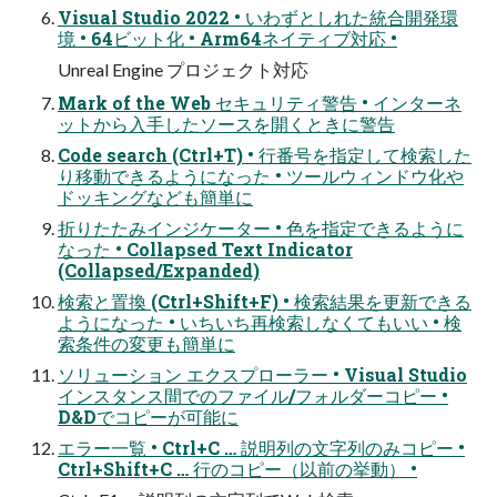
Visual Studio 2022 • いわずとしれた統合開発環
境 • 64ビット化 • Arm64ネイティブ対応 •
Unreal Engine プロジェクト対応
Mark of the Web セキュリティ警告 • インターネ
ットから入手したソースを開くときに警告
Code search (Ctrl+T) • 行番号を指定して検索した
り移動できるようになった • ツールウィンドウ化や
ドッキングなども簡単に
折りたたみインジケーター • 色を指定できるように
なった • Collapsed Text Indicator
(Collapsed/Expanded)
検索と置換 (Ctrl+Shift+F) • 検索結果を更新できる
ようになった • いちいち再検索しなくてもいい • 検
索条件の変更も簡単に
ソリューション エクスプローラー • Visual Studio
インスタンス間でのファイル/フォルダーコピー •
D&Dでコピーが可能に
エラー一覧 • Ctrl+C … 説明列の文字列のみコピー •
Ctrl+Shift+C … 行のコピー（以前の挙動） •