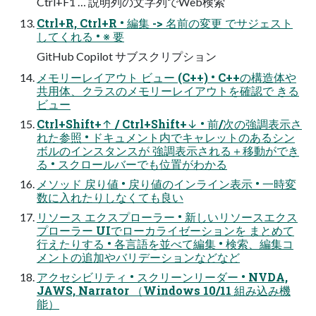
Ctrl+F1 … 説明列の文字列でWeb検索
Ctrl+R, Ctrl+R • 編集 -> 名前の変更 でサジェスト
してくれる • ※ 要
GitHub Copilot サブスクリプション
メモリーレイアウト ビュー (C++) • C++の構造体や
共用体、クラスのメモリーレイアウトを確認で きる
ビュー
Ctrl+Shift+↑ / Ctrl+Shift+↓ • 前/次の強調表示さ
れた参照 • ドキュメント内でキャレットのあるシン
ボルのインスタンスが 強調表示される＋移動ができ
る • スクロールバーでも位置がわかる
メソッド 戻り値 • 戻り値のインライン表示 • 一時変
数に入れたりしなくても良い
リソース エクスプローラー • 新しいリソースエクス
プローラー UIでローカライゼーションを まとめて
行えたりする • 各言語を並べて編集 • 検索、編集コ
メントの追加やバリデーションなどなど
アクセシビリティ • スクリーンリーダー • NVDA,
JAWS, Narrator （Windows 10/11 組み込み機
能）