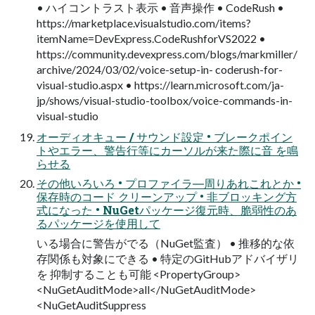
• ハイコントラスト表示 • 音声操作 • CodeRush •
https://marketplace.visualstudio.com/items?
itemName=DevExpress.CodeRushforVS2022 •
https://community.devexpress.com/blogs/markmiller/
archive/2024/03/02/voice-setup-in- coderush-for-
visual-studio.aspx • https://learn.microsoft.com/ja-
jp/shows/visual-studio-toolbox/voice-commands-in-
visual-studio
オーディオキュー / サウンド設定 • ブレークポイン
トやエラー、警告行等にカーソルが来た際に音 を鳴
らせる
その他いろいろ • プロファイラ―周りあれこれとか •
保存時のコード クリーンアップ • 非ブロッキング方
式になった • NuGetパッケージ復元時、脆弱性のあ
るパッケージを使用して
いる場合に警告がでる（NuGet監査） • 推移的な依
存関係も対象にできる • 特定のGitHubアドバイザリ
を 抑制することも可能 <PropertyGroup>
<NuGetAuditMode>all</NuGetAuditMode>
<NuGetAuditSuppress