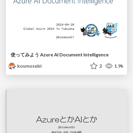
使ってみよう Azure AI Document Intelligence
kosmosebi
2
1.9k