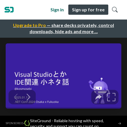
Sign in
Sign up for free
Upgrade to Pro
— share decks privately, control
downloads, hide ads and more …
SiteGround - Reliable hosting with speed,
·
→
SPONSORED
security, and support you can count on.