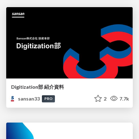
Digitization部 紹介資料
sansan33
2
7.7k
PRO