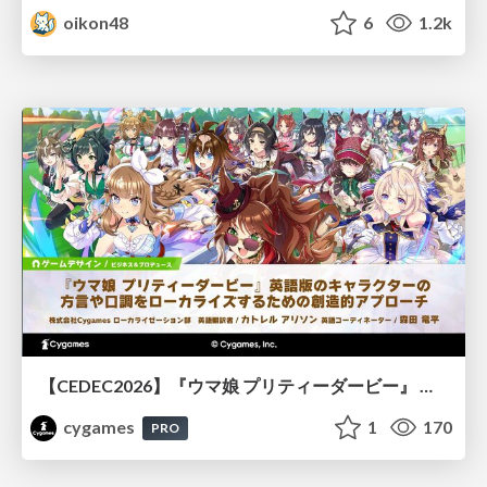
oikon48
6
1.2k
【CEDEC2026】『ウマ娘 プリティーダービー』 英語版のキャラクターの方言や口調をローカライズするための創造的アプローチ
cygames
1
170
PRO