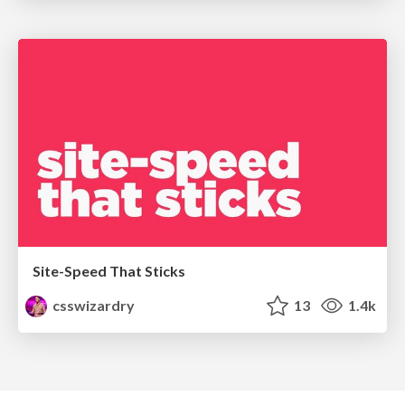
Site-Speed That Sticks
csswizardry
13
1.4k