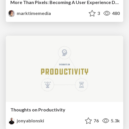
More Than Pixels: Becoming A User Experience Designer
marktimemedia
3
480
Thoughts on Productivity
jonyablonski
76
5.3k