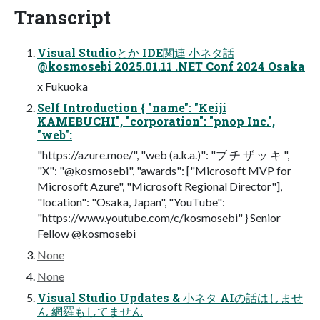
Transcript
Visual Studioとか IDE関連 小ネタ話
@kosmosebi 2025.01.11 .NET Conf 2024 Osaka
x Fukuoka
Self Introduction { "name": "Keiji
KAMEBUCHI", "corporation": "pnop Inc.",
"web":
"https://azure.moe/", "web (a.k.a.)": "ブ チ ザ ッ キ ",
"X": "@kosmosebi", "awards": ["Microsoft MVP for
Microsoft Azure", "Microsoft Regional Director"],
"location": "Osaka, Japan", "YouTube":
"https://www.youtube.com/c/kosmosebi" } Senior
Fellow @kosmosebi
None
None
Visual Studio Updates & 小ネタ AIの話はしませ
ん 網羅もしてません