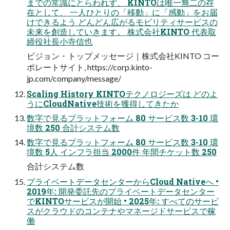
までの常識にとらわれず、 KINTOは唯一無二の存
在として、 一人ひとりの「移動」に「感動」をお届
けできるよう どんどん広がるモビリティサービスの
未来を創造していきます。 株式会社KINTO 代表取
締役社長小寺信也
ビジョン・トップメッセージ｜株式会社KINTO コー
ポレートサイト, https://corp.kinto-
jp.com/company/message/
Scaling History KINTOテクノロジーズは どのよ
うにCloudNative技術を獲得してきたか
数字で見るプラットフォーム 80 サービス数 3-10 環
境数 250 合計システム数
数字で見るプラットフォーム 80 サービス数 3-10 環
境数 5人 インフラ担当 2000件 年間チケット数 250
合計システム数
プライベートデータセンターからCloud Nativeへ •
2019年: 開発委託先のプライベートデータセンター
でKINTOサービスが開始 • 2025年: すべてのサービ
スがクラウドのコンテナやマネージドサービスで稼
働