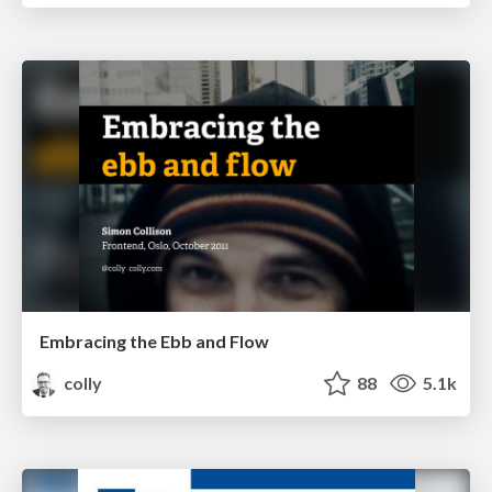
Embracing the Ebb and Flow
colly
88
5.1k