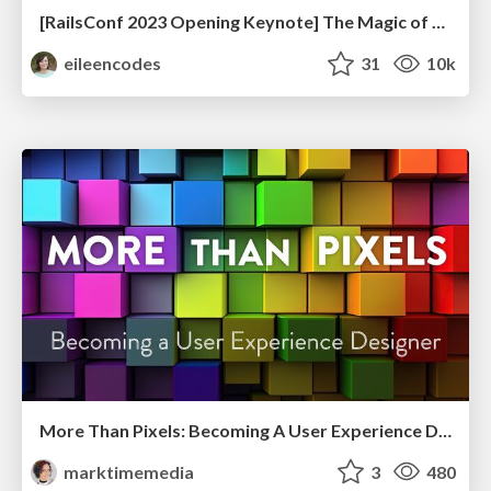
[RailsConf 2023 Opening Keynote] The Magic of Rails
eileencodes
31
10k
More Than Pixels: Becoming A User Experience Designer
marktimemedia
3
480