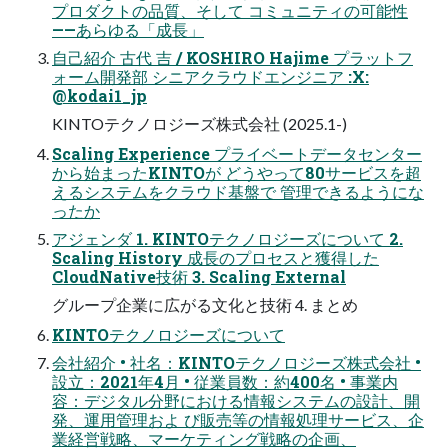
プロダクトの品質、そして コミュニティの可能性
——あらゆる「成長」
自己紹介 古代 吉 / KOSHIRO Hajime プラットフ
ォーム開発部 シニアクラウドエンジニア :X:
@kodai1_jp
KINTOテクノロジーズ株式会社 (2025.1-)
Scaling Experience プライベートデータセンター
から始まったKINTOが どうやって80サービスを超
えるシステムをクラウド基盤で 管理できるようにな
ったか
アジェンダ 1. KINTOテクノロジーズについて 2.
Scaling History 成長のプロセスと獲得した
CloudNative技術 3. Scaling External
グループ企業に広がる文化と技術 4. まとめ
KINTOテクノロジーズについて
会社紹介 • 社名：KINTOテクノロジーズ株式会社 •
設立：2021年4月 • 従業員数：約400名 • 事業内
容：デジタル分野における情報システムの設計、開
発、運用管理およ び販売等の情報処理サービス、企
業経営戦略、マーケティング戦略の企画、