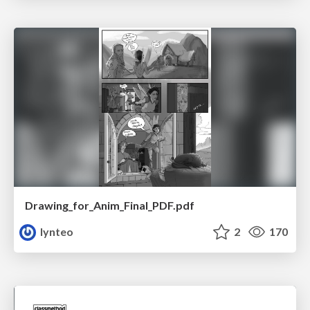
Drawing_for_Anim_Final_PDF.pdf
lynteo
2
170