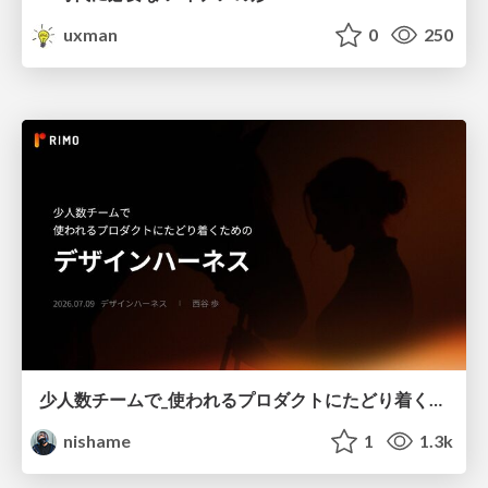
uxman
0
250
少人数チームで_使われるプロダクトにたどり着くための_デザインハーネス.pdf
nishame
1
1.3k