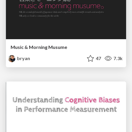
Music & Morning Musume
bryan
47
7.3k