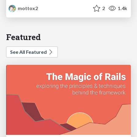
mottox2
2
1.4k
Featured
See All Featured