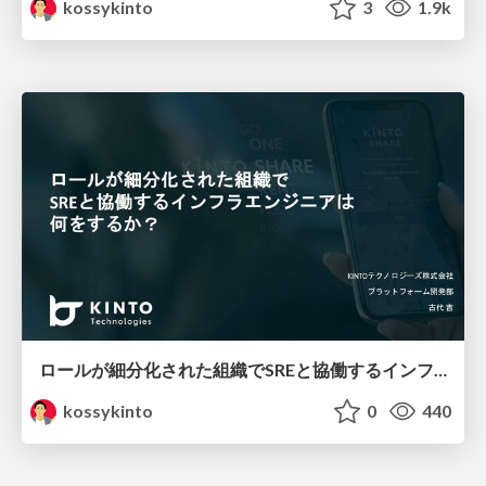
kossykinto
3
1.9k
ロールが細分化された組織でSREと協働するインフラエンジニアは何をするか？ / SRE Lounge #18
kossykinto
0
440