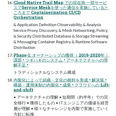
Cloud Native Trail Map での現在地 一部サービ
スでService Meshを使った通信を実施していると
ころまで Containerization CI/CD
Orchestration
& Application Definition Observability & Analysis
Service Proxy, Discovery, & Mesh Networking, Policy,
& Security Distributed Database & Storage Streaming
& Messaging Container Registry & Runtime Software
Distribution
Phase-1: オーナーシップの獲得（ 2019-2020年 ）
課題 • ツギハギのシステム • アーキテクチャへの理
解不足 •
トラディショナルなシステム構成
内製化によって組織・文化の根幹を形成 • 解決策 •
構築・運用体制の内製化 • 成果 • クラウドへの Lift-
and-shift
• アーキテクチャの理解 • 短期間（約半年）での完
全移行 • 獲得したもの • ITエンジニアの価値を経営
層が理解 • 様々なチャレンジを内製で実施していく
方針に転換