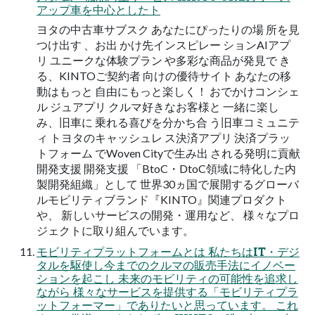
アップ車を中心としたト
ヨタの中古車サブスク あなたにぴったりの場 所を見
つけ出す 、お出 かけ先インスピレー ションAIアプ
リ ユニークな体験プラン や多彩な商品が発見で き
る、KINTOご契約者 向けの優待サイト あなたの移
動はもっと 自由にもっと楽しく！ おでかけコンシェ
ル ジュアプリ クルマ好きなお客様と 一緒に楽し
み、旧車に 乗れる喜びを分かち合 う旧車コミュニテ
ィ トヨタのキャッシュレ ス決済アプリ 決済プラッ
トフォーム でWoven Cityで生み出 される発明に貢献
開発支援 開発支援 「BtoC・DtoC領域に特化した内
製開発組織」として 世界30ヵ国で展開するグローバ
ルモビリティブランド『KINTO』関連プロダクト
や、 新しいサービスの開発・運用など、 様々なプロ
ジェクトに取り組んでいます。
モビリティプラットフォームとは 私たちはIT・デジ
タルを駆使し今までのクルマの販売手法にイノベー
ションを起こし 未来のモビリティの可能性を追求し
ながら 様々なサービスを提供する「モビリティプラ
ットフォーマー」でありたいと思っています。 これ