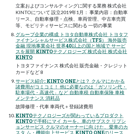
立案およびコンサルティングに関する業務 株式会社
KINTOについて 設立2019年1月： 事業内容：自動車
リース、自動車修理・点検、車両管理、中古車売買
等、モビリティサービスに関わる 一切の事業
グループ企業の構成 トヨタ自動車株式会社 トヨタフ
ァイナンシャルサービス株式会社（TFS） 海外販売
金融 現地事業会社 世界40以上の国と地域で サービ
スを展開 KINTOテクノロジーズ 株式会社 株式会社
KINTO
トヨタファイナンス 株式会社 販売金融・クレジット
カードなど 8
サービス紹介: KINTO ONEとは？ クルマにかかる
諸費用がコミコミ！ 他に必要なのは「ガソリン代・
駐車場代・高速代」など 自動車税 自動車保険 車検
メンテナンス 消耗品
故障修理・代車 車両代＋登録諸費用
KINTOテクノロジーズが関わっているプロダクト
KINTOで手軽にマイ カーを。車のサブスク リプシ
ョンサービス クルマのオーナーに向 けた、愛車のカ
スタ ム・機能向上サービス KINTO ONEのリース