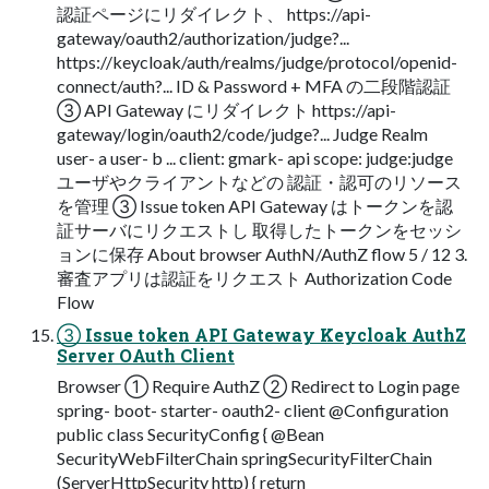
認証ページにリダイレクト、 https://api-​
gateway/oauth2/authorization/judge?...
https://keycloak/auth/realms/judge/protocol/openid-​
connect/auth?... ID & Password + MFA の二段階認証
③ API Gateway にリダイレクト https://api-​
gateway/login/oauth2/code/judge?... Judge Realm
user-​ a user-​ b ... client: gmark-​ api scope: judge:judge
ユーザやクライアントなどの 認証・認可のリソース
を管理 ③ Issue token API Gateway はトークンを認
証サーバにリクエストし 取得したトークンをセッシ
ョンに保存 About browser AuthN/AuthZ flow 5 / 12 3.
審査アプリは認証をリクエスト Authorization Code
Flow
③ Issue token API Gateway Keycloak AuthZ
Server OAuth Client
Browser ① Require AuthZ ② Redirect to Login page
spring-​ boot-​ starter-​ oauth2-​ client @Configuration
public class SecurityConfig { @Bean
SecurityWebFilterChain springSecurityFilterChain
(ServerHttpSecurity http) { return