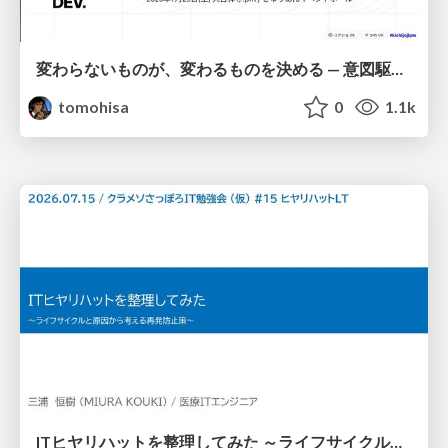
変わらないものが、変わるものを決める — 意図駆動開発 × イベントソーシング × イミュータブル | What Doesn't Change Decides What Can — IDD × Event Sourcing × Immutability
tomohisa
0
1.1k
ITヒヤリハットを整理してみた ～ライフサイクルと原因から考える再発防止策～