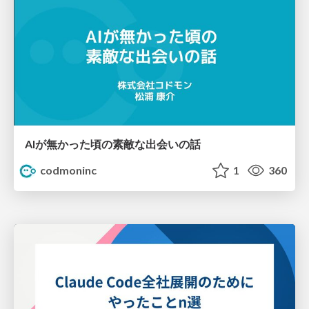
AIが無かった頃の素敵な出会いの話
codmoninc
1
360