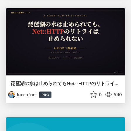
琵琶湖の水は止められてもNet--HTTPのリトライは止められない / You might be able to stop the water flow of Lake Biwa but you can't stop Net::HTTP retries
luccafort
0
540
PRO