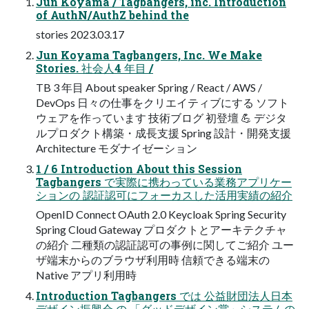
Jun Koyama / Tagbangers, inc. Introduction
of AuthN/AuthZ behind the
stories 2023.03.17
Jun Koyama Tagbangers, Inc. We Make
Stories. 社会人4 年目 /
TB 3 年目 About speaker Spring / React / AWS /
DevOps 日々の仕事をクリエイティブにする ソフト
ウェアを作っています 技術ブログ 初登壇 💪 デジタ
ルプロダクト構築・成長支援 Spring 設計・開発支援
Architecture モダナイゼーション
1 / 6 Introduction About this Session
Tagbangers で実際に携わっている業務アプリケー
ションの 認証認可にフォーカスした活用実績の紹介
OpenID Connect OAuth 2.0 Keycloak Spring Security
Spring Cloud Gateway プロダクトとアーキテクチャ
の紹介 二種類の認証認可の事例に関してご紹介 ユー
ザ端末からのブラウザ利用時 信頼できる端末の
Native アプリ利用時
Introduction Tagbangers では 公益財団法人日本
デザイン振興会 の 「グッドデザイン賞」システムの