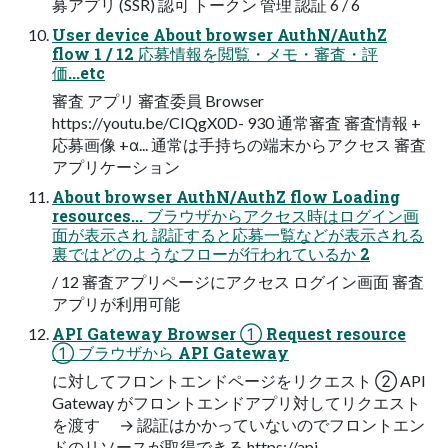
募アプリ (SSR) 認可 トークン 管理 認証 6 / 6
User device About browser AuthN/AuthZ
flow 1 / 12 応募情報を閲覧・メモ・審査・評
価...etc
審査 アプリ 審査委員 Browser
https://youtu.be/CIQgX0D-​ 930 通常審査 審査情報 +
応募画像 +α... 通常は手持ちの端末からアクセス 審査
アプリケーション
About browser AuthN/AuthZ flow Loading
resources... ブラウザからアクセス時はログイン画
面が表示され 認証すると応募一覧などが表示される
裏ではどのようなフローが行われているか 2
/ 12 審査アプリページにアクセス ログイン画面 審査
アプリが利用可能
API Gateway Browser ① Request resource
① ブラウザから API Gateway
に対してフロントエンドページをリクエスト ② API
Gateway がフロントエンドアプリ対してリクエスト
を渡す → 認証はかかっていないのでフロントエン
ドのリソースが取得できる https://api-​