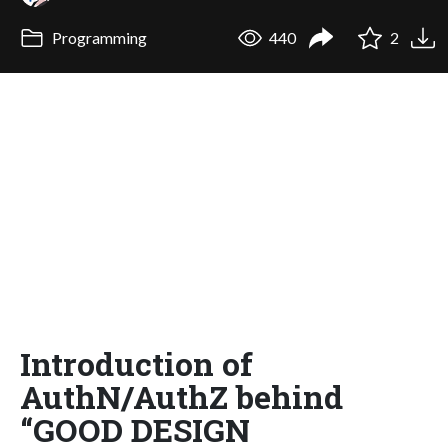
Programming
440
2
Introduction of
AuthN/AuthZ behind
“GOOD DESIGN