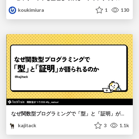
koukimiura
1
130
なぜ関数型プログラミングで「型」と「証明」が語られるのか #fp_matsuri
kajitack
3
1.1k