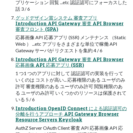
プリケーション 回覧 ...etc 認証認可にフォーカスした
話 3 / 6
グッドデザイン賞システム 審査アプリ
Introduction API Gateway 審査 API Browser
審査フロント (SPA)
応募画像 API 応募アプリ (SSR) メンテナンス （Static
Web ） ...etc アプリをさまざまな単位で稼働 API
Gateway サーバが リクエストを集約 4 / 6
Introduction API Gateway 審査 API Browser
応募画像 API 応募アプリ (SSR)
1 つ1 つのアプリに対して 認証認可の実装を行って
いくのは コストが高い... 応募権限のある ユーザのみ
許可 審査権限のある ユーザのみ許可 閲覧権限のあ
る ユーザのみ許可 いくつかのリソースは保護されて
いる 5 / 6
Introduction OpenID Connect による認証認可の
分離を行うアプローチ API Gateway Browser
Resource Servers Keycloak
AuthZ Server OAuth Client 審査 API 応募画像 API 応