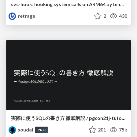
svc-hook: hooking system calls on ARM64 by binary rewriting
retrage
2
430
実際に使うSQLの書き方 徹底解説 / pgcon21j-tutorial
soudai
201
75k
PRO