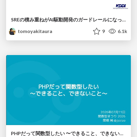
SREの積み重ねがAI駆動開発のガードレールになった ― 7つの実践/SRE Guardrails The 7
tomoyakitaura
9
6.1k
PHPだって関数型したい 〜できること、できないこと〜 / fp-in-php