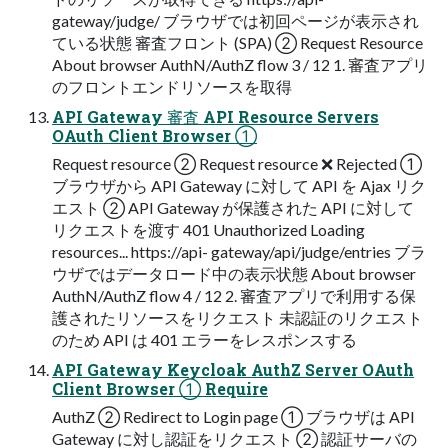
gateway/judge/ ブラウザでは初回ページが表示され
ている状態 審査フロント (SPA) ② Request Resource
About browser AuthN/AuthZ flow 3 / 12 1. 審査アプリ
のフロントエンドリソースを取得
API Gateway 審査 API Resource Servers
OAuth Client Browser ①
Request resource ② Request resource ❌ Rejected ①
ブラウザから API Gateway に対して API を Ajax リク
エスト ② API Gateway が保護された API に対して
リクエストを渡す 401 Unauthorized Loading
resources... https://api-​ gateway/api/judge/entries ブラ
ウザではデータロード中の表示状態 About browser
AuthN/AuthZ flow 4 / 12 2. 審査アプリで利用する保
護されたリソースをリクエスト 未認証のリクエスト
のため API は 401 エラーをレスポンスする
API Gateway Keycloak AuthZ Server OAuth
Client Browser ① Require
AuthZ ② Redirect to Login page ① ブラウザは API
Gateway に対し認証をリクエスト ② 認証サーバの