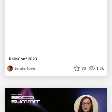
RailsConf 2023
tenderlove
30
1.5k