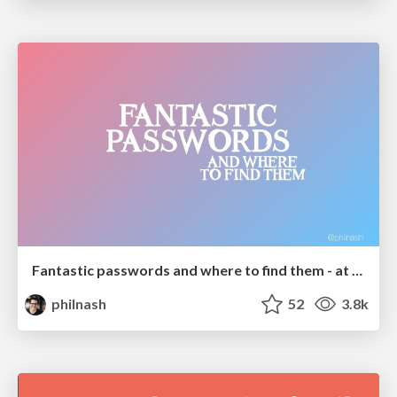
Fantastic passwords and where to find them - at NoRuKo
philnash
52
3.8k