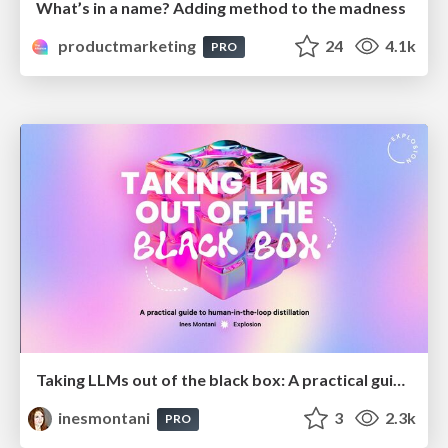
What’s in a name? Adding method to the madness
productmarketing
24
4.1k
PRO
Taking LLMs out of the black box: A practical guide to human-in-the-loop distillation
inesmontani
3
2.3k
PRO