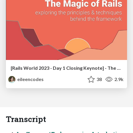
[Rails World 2023 - Day 1 Closing Keynote] - The Magic of Rails
eileencodes
38
2.9k
Transcript