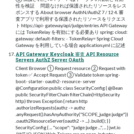
性を検証 問題なければ保護されたリソースをレス
ポンスする About browser AuthN/AuthZ 7 / 12 4. 審
査アプリで利用する保護されたリソースをリクエス
ト https://api-​ gateway/api/judge/entries API Gateway
には TokenRelay を有効にする必要あり spring: cloud:
gateway: default-filters: - TokenRelay= Spring Cloud
Gateway を利用している場合 application.yml に記述
API Gateway Keycloak 審査 API Resource
Servers AuthZ Server OAuth
Client Browser ① Request resource ② Request with
token ✅ Accept Request ③ Validate token spring-​
boot-​ starter-​ oauth2-​ resource-​ server
@Configuration public class SecurityConfig { @Bean
public SecurityFilterChain filterChain(HttpSecurity
http) throws Exception { return http
.authorizeRequests(authz -> authz
.anyRequest().hasAnyAuthority("SCOPE_judge:judge"))
.oauth2ResourceServer(oauth2 -> ...) .build(); } }
SecurityConfig { ... "scope": "judge:judge ...", ... } jwt.io
JWT.IO JSON Web Tokens are an open, industry