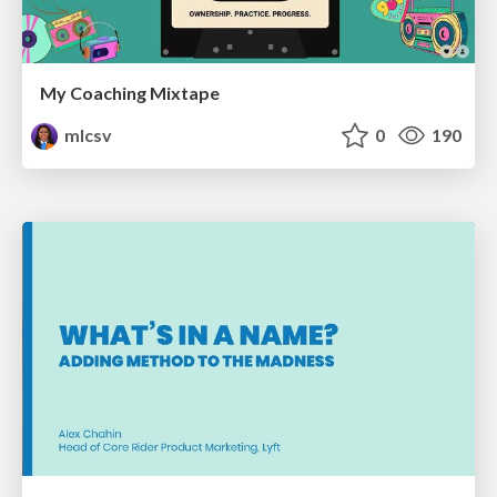
My Coaching Mixtape
mlcsv
0
190