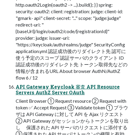
http.oauth2Login(oauth2 -> ...).build(); } } spring:
security: oauth2: client: registration: judge: client-id:
"gmark-​ api" client-secret: "..." scope: "judge:judge"
redirect-uri: "​
{baseUrl}/login/oauth2/code/{registrationId}"
provider: judge: issuer-uri:
"https://keycloak/auth/realms/judge" SecurityConfig
application.yml 認証成功後のリダイレクト先 認可に
使う予定のスコープ 認証サーバのクライアント ID
認証成功後のリダイレクト先 トークン取得先などの
情報が含まれるURL About browser AuthN/AuthZ
flow 6 / 12
API Gateway Keycloak 審査 API Resource
Servers AuthZ Server OAuth
Client Browser ① Request resource ② Request with
token ✅ Accept Request ③ Validate token ① ブラウ
ザは API Gateway に対して API を Ajax リクエスト
② API Gateway がセッションからトークンを取り出
し 保護された API サーバのリクエストに添付する
③ 保護された API サーバはトークンの権限と有効