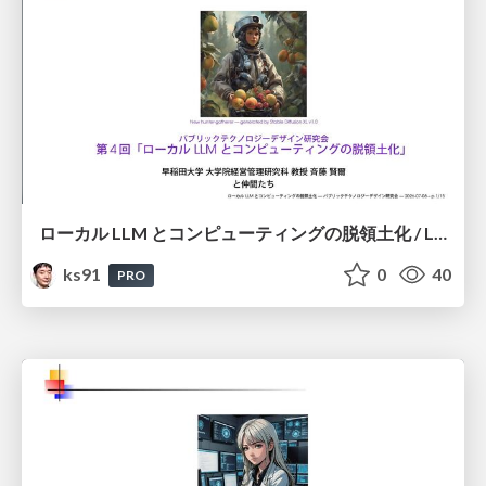
ローカル LLM とコンピューティングの脱領土化 / Local LLMs and Deterritorialization of Computing
ks91
0
40
PRO