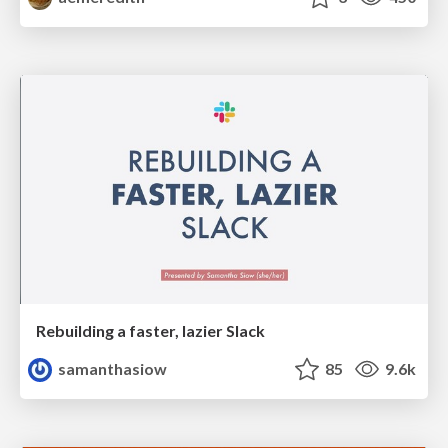
Rebuilding a faster, lazier Slack
samanthasiow
85
9.6k