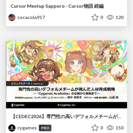
Cursor Meetup Sapporo - Cursor物語 続編
cocacola917
0
120
【CEDEC2026】専門性の高いデフォルメチームが挑んだ人材育成戦略 〜Cygames Academiaの企画から実施まで〜
cygames
0
150
PRO