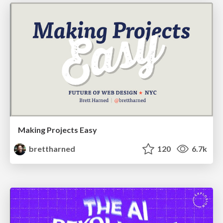
Making Projects Easy
brettharned
120
6.7k