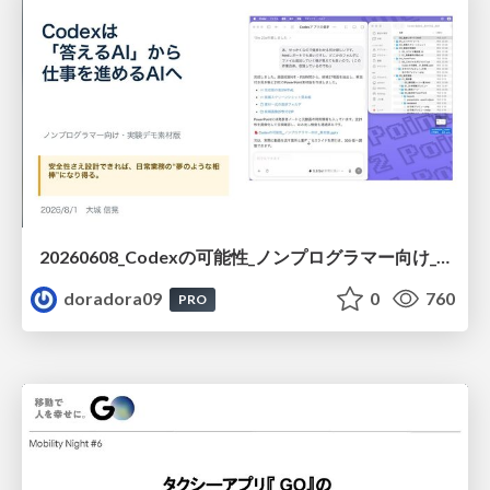
20260608_Codexの可能性_ノンプログラマー向け_大城追記
doradora09
0
760
PRO