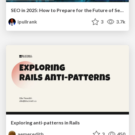
SEO in 2025: How to Prepare for the Future of Search
ipullrank
3
3.7k
Exploring anti-patterns in Rails
aemeredith
3
450