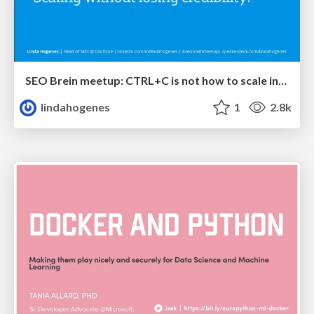
SEO Brein meetup: CTRL+C is not how to scale international SEO
lindahogenes
1
2.8k