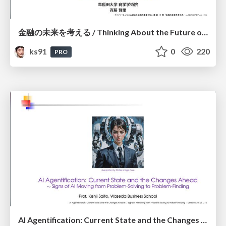
金融の未来を考える / Thinking About the Future of Finance
ks91
0
220
PRO
AI Agentification: Current State and the Changes Ahead