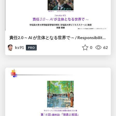
責任2.0 ∼ AI が主体となる世界で ∼ / Responsibility 2.0: In a World Where AI Takes Responsibilities
ks91
0
62
PRO