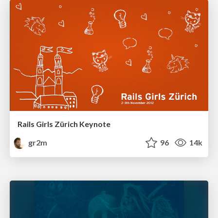
Rails Girls Zürich Keynote
gr2m
96
14k