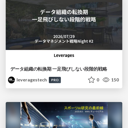
データ組織の転換期 一足飛びしない段階的戦略
leveragestech
0
150
PRO