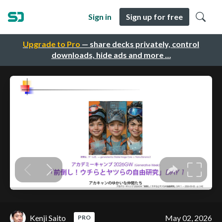
Sign in
Sign up for free
Upgrade to Pro
— share decks privately, control
downloads, hide ads and more …
Kenji Saito
May 02, 2026
PRO