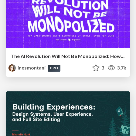
The AI Revolution Will Not Be Monopolized: How open-source beats economies of scale, even for LLMs
inesmontani
3
3.7k
PRO