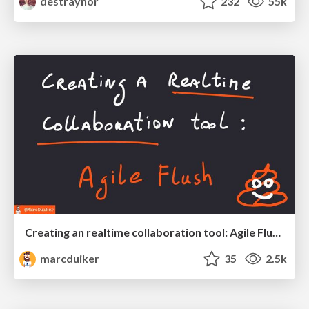
destraynor
232
55k
Creating an realtime collaboration tool: Agile Flush - .NET Oxford
marcduiker
35
2.5k