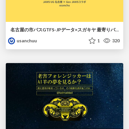
名古屋の市バスGTFS-JPデータ×スガキヤ 最寄りバス停検索をAmazon ElastiCache Serverless for Valkeyで最適化する
usanchuu
1
320