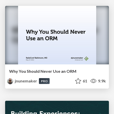
Why You Should Never Use an ORM
jnunemaker
61
9.9k
PRO