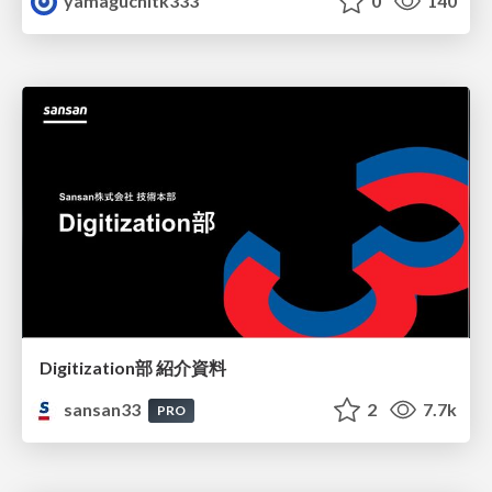
yamaguchitk333
0
140
Digitization部 紹介資料
sansan33
2
7.7k
PRO