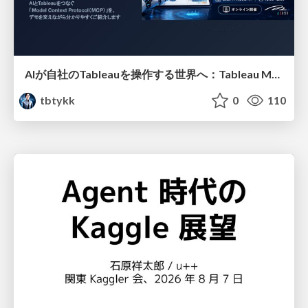
AIが自社のTableauを操作する世界へ：Tableau MCP超入門
tbtykk
0
110