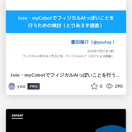
toio・myCobotでフィジカルAIっぽいことを行うための検討（とりあえず調査） / フィジカルAI LT（IoTLTによる開催）
you
0
290
PRO