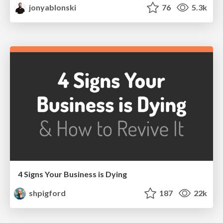
jonyablonski
76
5.3k
4 Signs Your Business is Dying
shpigford
187
22k