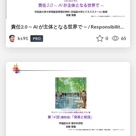
責任2.0 ∼ AI が主体となる世界で ∼ / Responsibility 2.0: In a World Where AI Takes Responsibilities
ks91
0
65
PRO