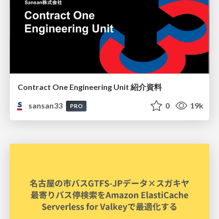
Contract One Engineering Unit 紹介資料
sansan33
0
19k
PRO