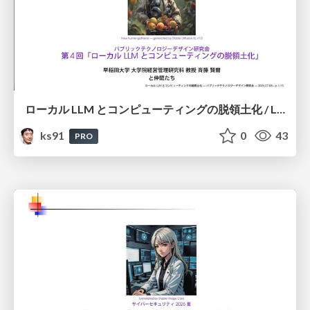
ローカル LLM とコンピューティングの脱領土化 / Local LLMs and Deterritorialization of Computing
ks91
0
43
PRO