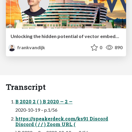
Unlocking the hidden potential of vector embeddings in international SEO
frankvandijk
0
890
Transcript
B 2020 2 ( ) B 2020 — 2 —
2020-10-19 – p.1/56
https://speakerdeck.com/ks91 Discord
Discord ( / / ) Zoom URL (