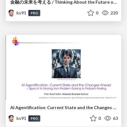
金融の未来を考える / Thinking About the Future of Finance
ks91
0
220
PRO
AI Agentification: Current State and the Changes Ahead
ks91
0
63
PRO