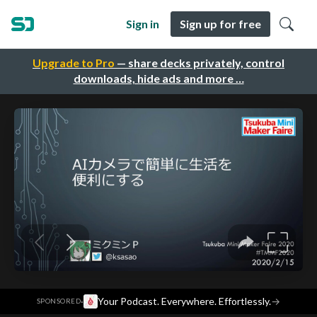
Sign in
Sign up for free
Upgrade to Pro
— share decks privately, control
downloads, hide ads and more …
·
Your Podcast. Everywhere. Effortlessly.
→
SPONSORED