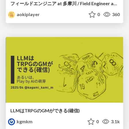
フィールドエンジニア at 多摩川 / Field Engineer at Tamagawa
aokiplayer
0
360
LLMはTRPGのGMができる(確信)
kgmkm
0
3.1k