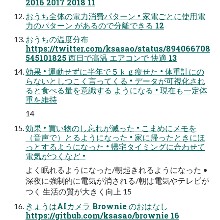
2016 2017 2018 11
おうち全体の電力消費パターン • 家電ごとに使用電
力のパターン があるので分離できる 12
おうちの温度分布
https://twitter.com/ksasao/status/894066708
545101825 西日で高温 エアコンで 快適 13
効果 • 運動せずに半年で５ｋｇ痩せた • 体重計にの
らないとしつこく言ってくる • データが可視化され
ると食べる量を意識する ようになる • 現在も一定体
重を維持
14
効果 • 買い物のし忘れが減った • こまめにメモを
（音声で）とるようになった • 家に帰ったときにほ
っとするようになった • 帰宅タイミングに合わせて
電気がつくなど •
よく眠れるようになった/朝起きれるようになった •
深夜に強制的に電気が消される/朝は電気やテレビが
つく 生活の質が大きく向上 15
きょうはAIカメラ Brownie のおはなし
https://github.com/ksasao/brownie 16