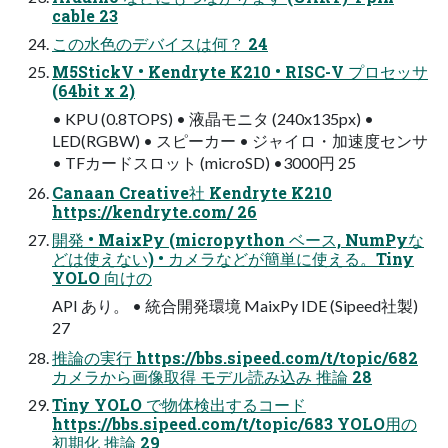
cable 23
この水色のデバイスは何？ 24
M5StickV • Kendryte K210 • RISC-V プロセッサ
(64bit x 2)
• KPU (0.8TOPS) • 液晶モニタ (240x135px) •
LED(RGBW) • スピーカー • ジャイロ・加速度センサ
• TFカードスロット (microSD) •3000円 25
Canaan Creative社 Kendryte K210
https://kendryte.com/ 26
開発 • MaixPy (micropython ベース, NumPyな
どは使えない) • カメラなどが簡単に使える。Tiny
YOLO 向けの
API あり。 • 統合開発環境 MaixPy IDE (Sipeed社製)
27
推論の実行 https://bbs.sipeed.com/t/topic/682
カメラから画像取得 モデル読み込み 推論 28
Tiny YOLO で物体検出するコード
https://bbs.sipeed.com/t/topic/683 YOLO用の
初期化 推論 29