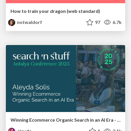
How to train your dragon (web standard)
notwaldorf
97
6.7k
Winning Ecommerce Organic Search in an AI Era - #searchnstuff2025
aleyda
1
2.1k