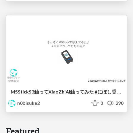
M5StickS3触ってXiaoZhiAI触ってみた #にぼし香 #iotlt
n0bisuke2
0
290
Featured