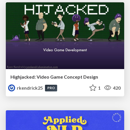
Highjacked: Video Game Concept Design
rkendrick25
1
420
PRO