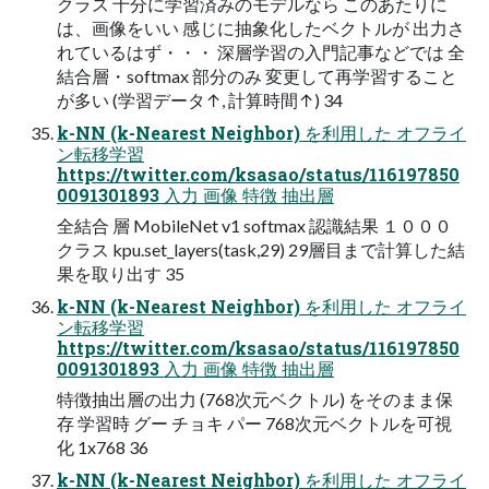
クラス 十分に学習済みのモデルなら このあたりに
は、画像をいい 感じに抽象化したベクトルが 出力さ
れているはず・・・ 深層学習の入門記事などでは 全
結合層・softmax 部分のみ 変更して再学習すること
が多い (学習データ↑, 計算時間↑) 34
k-NN (k-Nearest Neighbor) を利用した オフライ
ン転移学習
https://twitter.com/ksasao/status/116197850
0091301893 入力 画像 特徴 抽出層
全結合 層 MobileNet v1 softmax 認識結果 １０００
クラス kpu.set_layers(task,29) 29層目まで計算した結
果を取り出す 35
k-NN (k-Nearest Neighbor) を利用した オフライ
ン転移学習
https://twitter.com/ksasao/status/116197850
0091301893 入力 画像 特徴 抽出層
特徴抽出層の出力 (768次元ベクトル) をそのまま保
存 学習時 グー チョキ パー 768次元ベクトルを可視
化 1x768 36
k-NN (k-Nearest Neighbor) を利用した オフライ