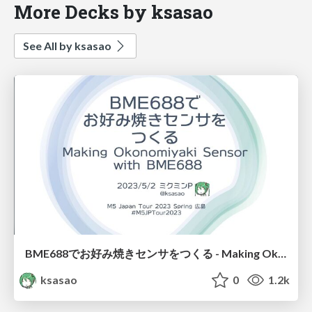
More Decks by ksasao
See All by ksasao
BME688でお好み焼きセンサをつくる - Making Okonomiyaki Sensor with BME688
ksasao
0
1.2k