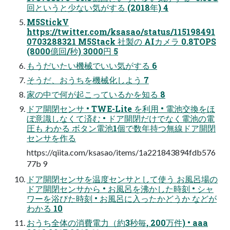
回というと少ない気がする (2018年) 4
M5StickV
https://twitter.com/ksasao/status/115198491
0703288321 M5Stack 社製の AIカメラ 0.8TOPS
(8000億回/秒) 3000円 5
もうだいたい機械でいい気がする 6
そうだ、おうちを機械化しよう 7
家の中で何が起こっているかを知る 8
ドア開閉センサ • TWE-Lite を利用 • 電池交換をほ
ぼ意識しなくて済む • ドア開閉だけでなく電池の電
圧も わかる ボタン電池1個で数年持つ無線ドア開閉
センサを作る
https://qiita.com/ksasao/items/1a221843894fdb576
77b 9
ドア開閉センサを温度センサとして使う お風呂場の
ドア開閉センサから • お風呂を沸かした時刻 • シャ
ワーを浴びた時刻 • お風呂に入ったかどうか などが
わかる 10
おうち全体の消費電力（約3秒毎, 200万件) • aaa