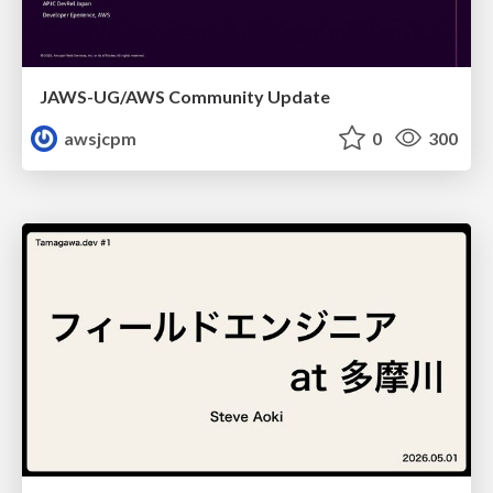
JAWS-UG/AWS Community Update
awsjcpm
0
300