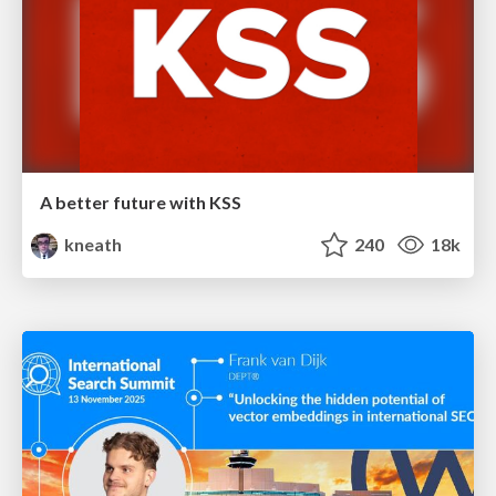
A better future with KSS
kneath
240
18k