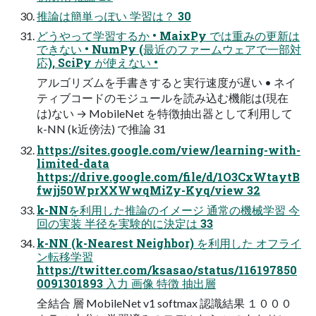
推論は簡単っぽい 学習は？ 30
どうやって学習するか • MaixPy では重みの更新は
できない • NumPy (最近のファームウェアで一部対
応), SciPy が使えない •
アルゴリズムを手書きすると実行速度が遅い • ネイ
ティブコードのモジュールを読み込む機能は(現在
は)ない → MobileNet を特徴抽出器として利用して
k-NN (k近傍法) で推論 31
https://sites.google.com/view/learning-with-
limited-data
https://drive.google.com/file/d/1O3CxWtaytB
fwjj50WprXXWwqMiZy-Kyq/view 32
k-NNを利用した推論のイメージ 通常の機械学習 今
回の実装 半径を実験的に決定は 33
k-NN (k-Nearest Neighbor) を利用した オフライ
ン転移学習
https://twitter.com/ksasao/status/116197850
0091301893 入力 画像 特徴 抽出層
全結合 層 MobileNet v1 softmax 認識結果 １０００