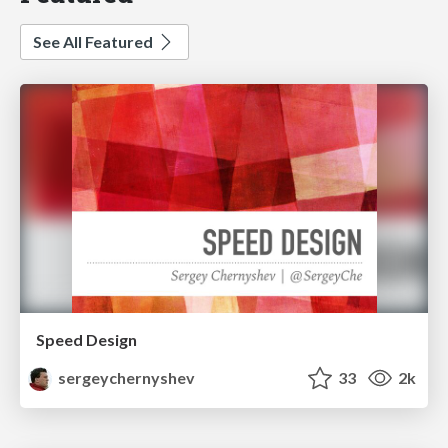
See All Featured
Speed Design
sergeychernyshev
33
2k