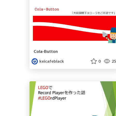
Cola-Button
keicafeblack
0
25