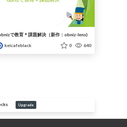
obnizで教育＊課題解決（新作：obniz-lens)
keicafeblack
0
640
ecks
Upgrade