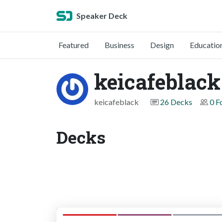
Speaker Deck
Featured
Business
Design
Educatio
keicafeblack
keicafeblack
26 Decks
0 F
Decks