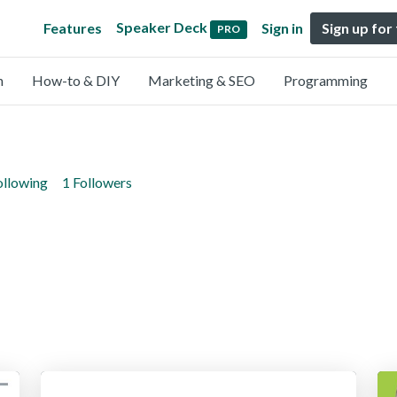
Speaker Deck
Features
Sign in
Sign up for
PRO
n
How-to & DIY
Marketing & SEO
Programming
ollowing
1 Followers