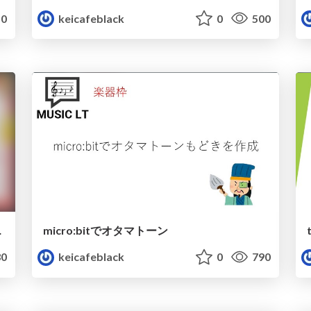
0
keicafeblack
0
500
ちゃを作る
micro:bitでオタマトーン
0
keicafeblack
0
790