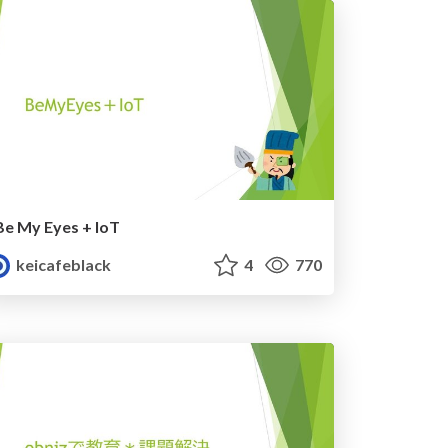
Be My Eyes + IoT
keicafeblack
4
770