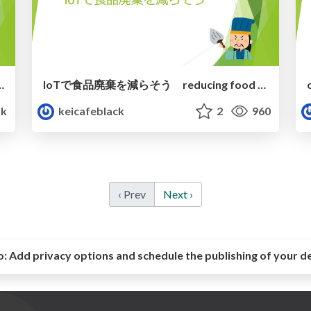
イをGet（HMDもあるよ）
IoTで食品廃棄を減らそう reducing food waste with IoT
1k
keicafeblack
2
960
‹ Prev
Next ›
o:
Add privacy options and schedule the publishing of your d