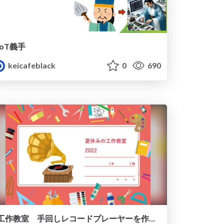
IoT義手
keicafeblack
0
690
工作教室 手回しレコードプレーヤーを作ろう！