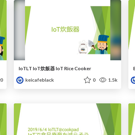
IoTLT IoT炊飯器 IoT Rice Cooker
0
keicafeblack
0
1.5k