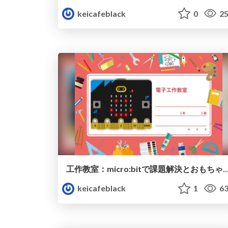
keicafeblack
0
25
工作教室：micro:bitで課題解決とおも
keicafeblack
1
63