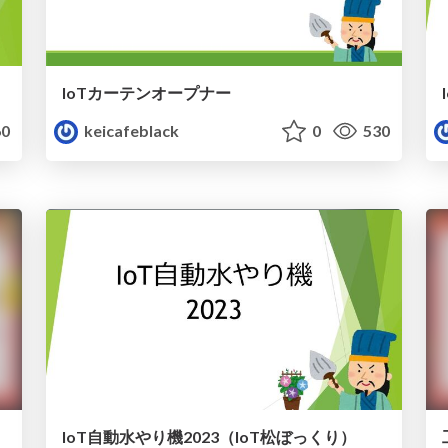
IoTカーテンオープナー
0
keicafeblack
0
530
IoT自動水やり機2023（IoT松ぼっくり）