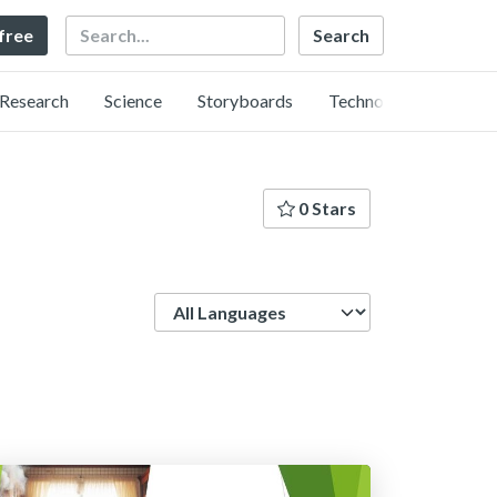
Search
 free
Research
Science
Storyboards
Technology
0 Stars
Language