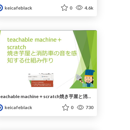
keicafeblack
0
4.6k
teachable machine＋scratch 焼き芋屋と消防車の音を感知する仕組み作り
keicafeblack
0
730