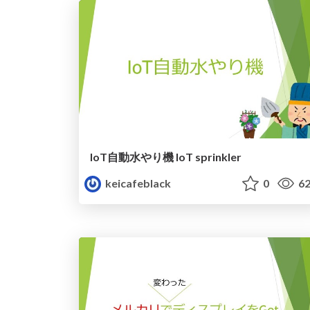
IoT自動水やり機 IoT sprinkler
keicafeblack
0
62