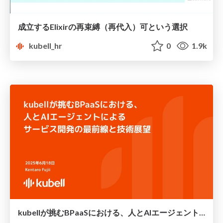
成立するElixirの再束縛（再代入）可という選択
kubell_hr
0
1.9k
kubellが挑むBPaaSにおける、人とAIエージェントによるサービス開発の最前線と技術展望