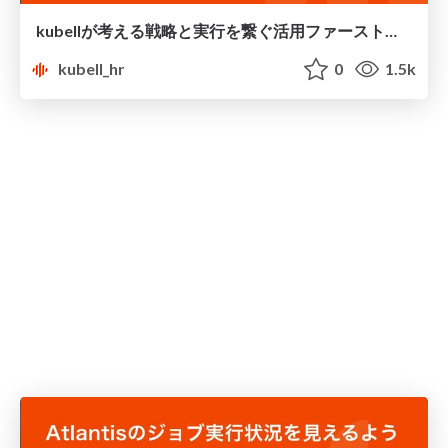
kubellが考える戦略と実行を繋ぐ活用ファーストのデータ分析基盤
kubell_hr
0
1.5k