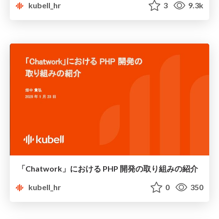
kubell_hr
3
9.3k
「Chatwork」における PHP 開発の取り組みの紹介
kubell_hr
0
350