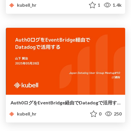
kubell_hr
1
1.4k
Auth0ログをEventBridge経由でDatadogで活用する
kubell_hr
0
250