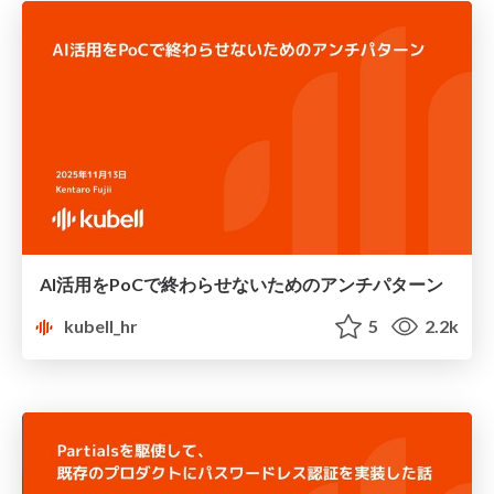
AI活用をPoCで終わらせないためのアンチパターン
kubell_hr
5
2.2k