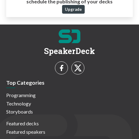
schedule the publishing of your decks
Upgrade
SpeakerDeck
Top Categories
Programming
Technology
Storyboards
Featured decks
Featured speakers