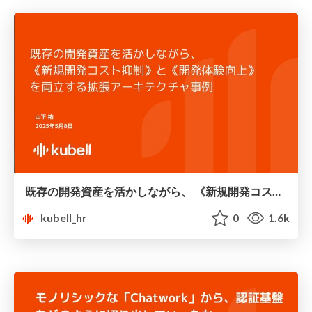
既存の開発資産を活かしながら、 《新規開発コスト抑制》と《開発体験向上》 を両立する拡張アーキテクチャ事例
kubell_hr
0
1.6k