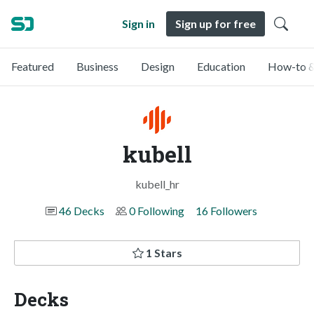
Sign in
Sign up for free
Featured
Business
Design
Education
How-to &
kubell
kubell_hr
46 Decks
0 Following
16 Followers
1 Stars
Decks