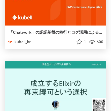
「Chatwork」の認証基盤の移行とログ活用によるプロダクト改善
kubell_hr
1
600