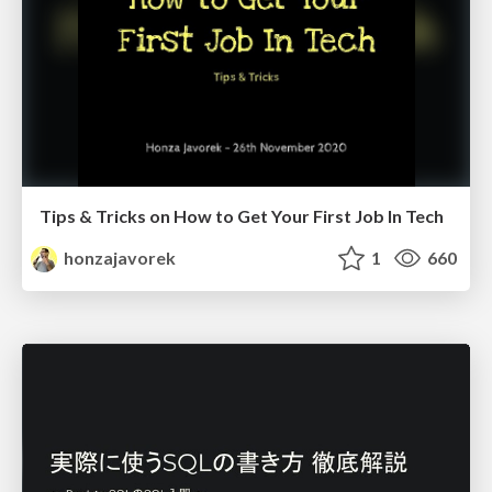
Tips & Tricks on How to Get Your First Job In Tech
honzajavorek
1
660