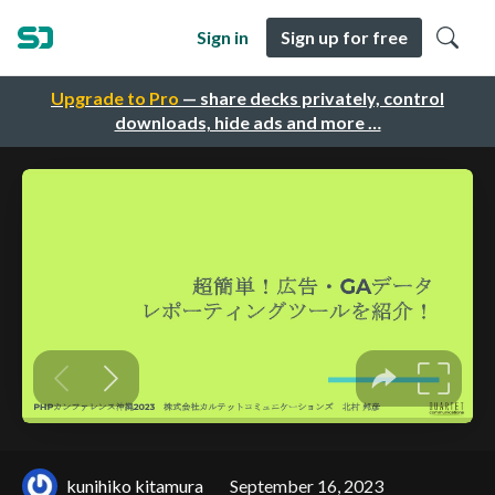
Sign in
Sign up for free
Upgrade to Pro
— share decks privately, control
downloads, hide ads and more …
kunihiko kitamura
September 16, 2023