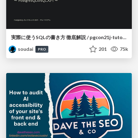
実際に使うSQLの書き方 徹底解説 / pgcon21j-tutorial
soudai
201
75k
PRO