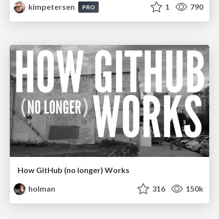
kimpetersen
1
790
PRO
How GitHub (no longer) Works
holman
316
150k