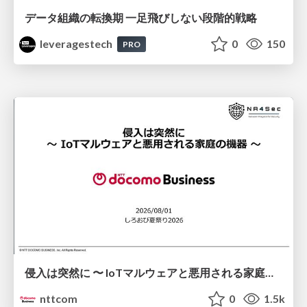
データ組織の転換期 一足飛びしない段階的戦略
leveragestech
0
150
PRO
侵入は突然に 〜 IoTマルウェアと悪用される家庭の機器 ～ / When Intrusion Strikes: IoT Malware and the Abuse of Home Devices
nttcom
0
1.5k