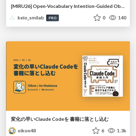
[MIRU26] Open-Vocabulary Intention-Guided Object Detection in Diverse Scenes
keio_smilab
0
140
PRO
変化の早いClaude Codeを 書籍に落とし込む
oikon48
6
1.3k