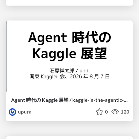
Agent 時代の Kaggle 展望 / kaggle-in-the-agentic-era
upura
0
120