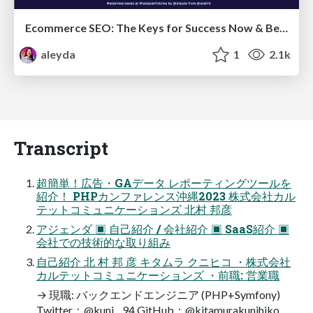
Ecommerce SEO: The Keys for Success Now & Beyond - #SERPConf2024
aleyda
1
2.1k
Transcript
超簡単！広告・GAデータ レポーティングツールを
紹介！ PHPカンファレンス沖縄2023 株式会社カル
テットコミュニケーションズ 北村 邦彦
アジェンダ ▣ 自己紹介 / 会社紹介 ▣ SaaS紹介 ▣
会社での技術的な取り組み
自己紹介 北 村 邦 彦 キタムラ クニヒコ ・株式会社
カルテットコミュニケーションズ ・前職: 営業職
→ 現職: バックエンドエンジニア (PHP+Symfony)
Twitter：@kuni__94 GitHub：@kitamurakunihiko