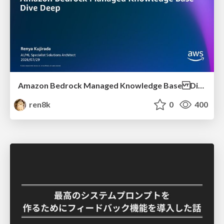
Amazon Bedrock Managed Knowledge Base Dive Deep
ren8k
0
400