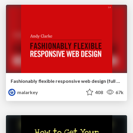
Fashionably flexible responsive web design (full day workshop)
malarkey
408
67k