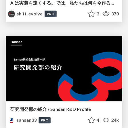
AIは実装を速くする。では、私たちは何を今作るべきか？－立場を越えてリリースに向き合ったチーム開発の実践 / 20260801 Hiromi Nakaya and Naoki Takahashi
shift_evolve
3
370
PRO
研究開発部の紹介 / Sansan R&D Profile
sansan33
4
24k
PRO