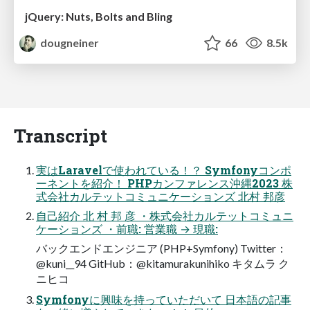
jQuery: Nuts, Bolts and Bling
dougneiner
66
8.5k
Transcript
実はLaravelで使われている！？ Symfonyコンポ
ーネントを紹介！ PHPカンファレンス沖縄2023 株
式会社カルテットコミュニケーションズ 北村 邦彦
自己紹介 北 村 邦 彦 ・株式会社カルテットコミュニ
ケーションズ ・前職: 営業職 → 現職:
バックエンドエンジニア (PHP+Symfony) Twitter：
@kuni__94 GitHub：@kitamurakunihiko キタムラ ク
ニヒコ
Symfonyに興味を持っていただいて 日本語の記事