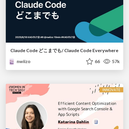
Claude Code どこまでも/ Claude Code Everywhere
nwiizo
66
57k