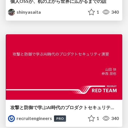
個人OSSが、机の上から世界に広がるまでの話
shinyasaita
1
340
攻撃と防御で学ぶAI時代のプロダクトセキュリティ演習
recruitengineers
1
340
PRO