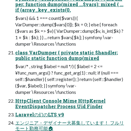
per; function dump(mixed ...$vars): mixed { ...
if (array_key_exists(0,
$vars) && 1 === count($vars)) {
VarDumper::dump($vars[0]); $k = 0; } else { foreach
($vars as $k => $v) { VarDumper::dump($v, is_int($k) ?
1 + $k : $k); } } ... return $vars[$k]; } symfony∖var-
dumper∖Resources∖functions
class VarDumper { private static $handler;
public static function dump(mixed
$var/* , string $label = null */) { $label = 2 <=
¥func_num_args() ? func_get_arg(1) : null; if (null ===
self::$handler) { self::register(); } return (self::$handler)
($var, $label); } } symfony∖var-
dumper∖Resources∖functions
HttpClient Console Mime HttpKernel
EventDispatcher Process Uid Finder
Laravelの幻のLTS v9
エンジニア・デザイナー大募集しています！ フルリ
モート勤務可能🏠