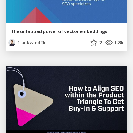
The untapped power of vector embeddings
frankvandijk
2
1.8k