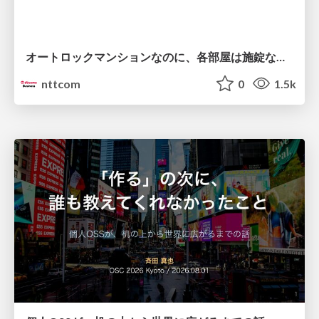
オートロックマンションなのに、各部屋は施錠なし！？ 攻撃者が組織内ネットワークで大暴れする理由 / The Front Door Is Locked, but the Rooms Are Wide Open: Why Attackers Move Freely Inside Enterprise Networks
nttcom
0
1.5k