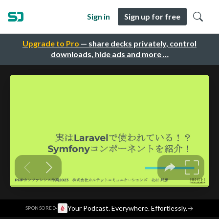
Sign in
Sign up for free
Upgrade to Pro
— share decks privately, control
downloads, hide ads and more …
·
Your Podcast. Everywhere. Effortlessly.
→
SPONSORED