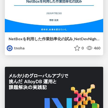
NetBoxを利用した作業効率化の試み_NetDevNight4
tnoha
0
460