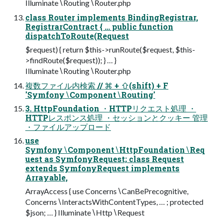
Illuminate∖Routing∖Router.php
class Router implements BindingRegistrar,
RegistrarContract { … public function
dispatchToRoute(Request
$request) { return $this->runRoute($request, $this-
>findRoute($request)); } … }
Illuminate∖Routing∖Router.php
複数ファイル内検索 // ⌘ + ⇧(shift) + F
'Symfony∖Component∖Routing'
3. HttpFoundation ・HTTPリクエスト処理 ・
HTTPレスポンス処理 ・セッションとクッキー 管理
・ファイルアップロード
use
Symfony∖Component∖HttpFoundation∖Req
uest as SymfonyRequest; class Request
extends SymfonyRequest implements
Arrayable,
ArrayAccess { use Concerns∖CanBePrecognitive,
Concerns∖InteractsWithContentTypes, … ; protected
$json; … } Illuminate∖Http∖Request