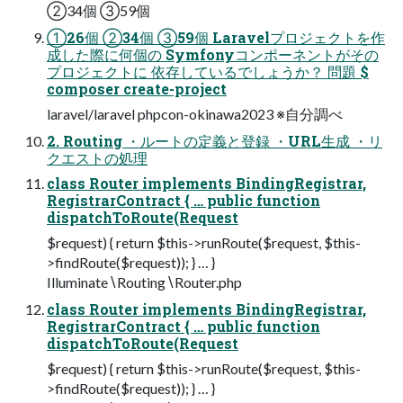
②34個 ③59個
①26個 ②34個 ③59個 Laravelプロジェクトを作
成した際に何個の Symfonyコンポーネントがその
プロジェクトに 依存しているでしょうか？ 問題 $
composer create-project
laravel/laravel phpcon-okinawa2023 ※自分調べ
2. Routing ・ルートの定義と登録 ・URL生成 ・リ
クエストの処理
class Router implements BindingRegistrar,
RegistrarContract { … public function
dispatchToRoute(Request
$request) { return $this->runRoute($request, $this-
>findRoute($request)); } … }
Illuminate∖Routing∖Router.php
class Router implements BindingRegistrar,
RegistrarContract { … public function
dispatchToRoute(Request
$request) { return $this->runRoute($request, $this-
>findRoute($request)); } … }