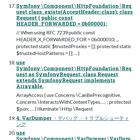
Symfony∖Component∖HttpFoundation∖Req
uest class_exists(AcceptHeader::class); class
Request { public const
HEADER_FORWARDED = 0b000001;
// When using RFC 7239 public const
HEADER_X_FORWARDED_FOR = 0b000010; ...
protected static $trustedProxies = []; protected static
$trustedHostPatterns = []; ... }
use
Symfony∖Component∖HttpFoundation∖Req
uest as SymfonyRequest; class Request
extends SymfonyRequest implements
Arrayable,
ArrayAccess { use Concerns∖CanBePrecognitive,
Concerns∖InteractsWithContentTypes, … ; protected
$json; … } Illuminate∖Http∖Request
4. VarDumper ・デバッグ ・トラブルシューティ
ング
use
Symfony∖Component∖VarDumper∖VarDum