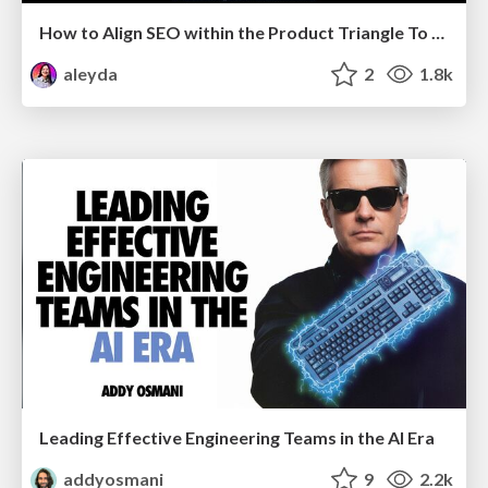
How to Align SEO within the Product Triangle To Get Buy-In & Support - #RIMC
aleyda
2
1.8k
Leading Effective Engineering Teams in the AI Era
addyosmani
9
2.2k