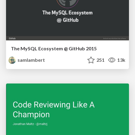
The MySQL Ecosystem @ GitHub 2015
samlambert
251
13k