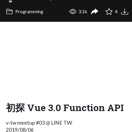
Programming
3.1k
4
初探 Vue 3.0 Function API
v-tw meetup #03 @ LINE TW
2019/08/06