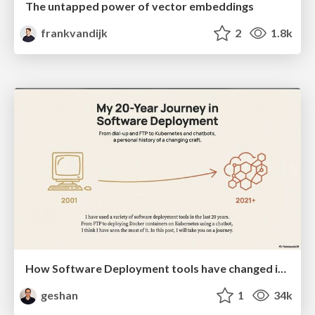
The untapped power of vector embeddings
frankvandijk
2
1.8k
How Software Deployment tools have changed in the past 20 years
geshan
1
34k