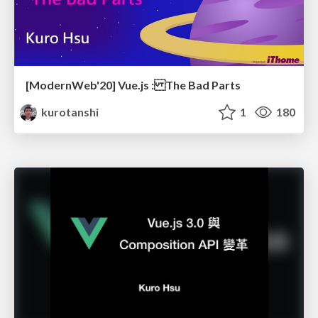
[ModernWeb'20] Vue.js : The Bad Parts
kurotanshi
1
180