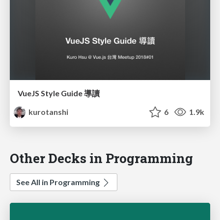
VueJS Style Guide 導讀
kurotanshi
6
1.9k
Other Decks in Programming
See All in Programming