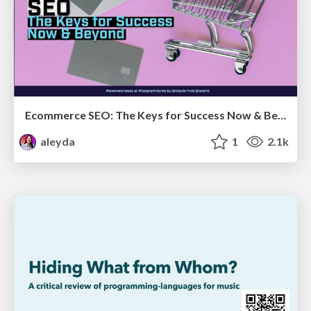
Ecommerce SEO: The Keys for Success Now & Beyond - #SERPConf2024
aleyda
1
2.1k