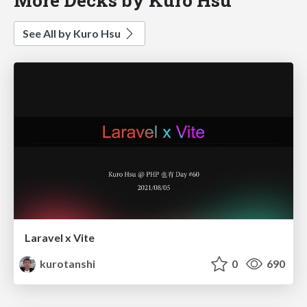
See All by Kuro Hsu
Laravel x Vite
kurotanshi
0
690