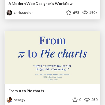
A Modern Web Designer's Workflow
chriscoyier
698
190k
From π to Pie charts
rasagy
0
250