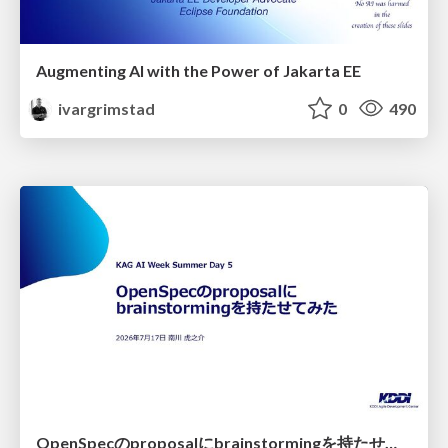
Augmenting AI with the Power of Jakarta EE
ivargrimstad
0
490
OpenSpecのproposalにbrainstormingを持たせてみた