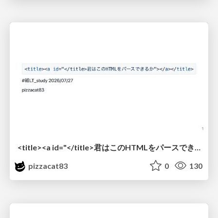
<title><a id="</title>君はこのHTMLをパースできるか"></a></title> #雑LT_study
pizzacat83
0
130