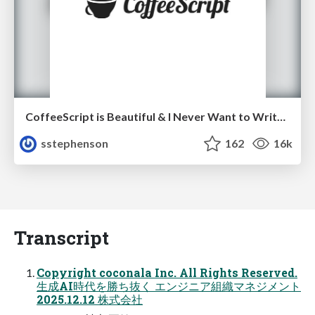
CoffeeScript is Beautiful & I Never Want to Write Plain JavaScript Again
sstephenson
162
16k
Transcript
Copyright coconala Inc. All Rights Reserved.
生成AI時代を勝ち抜く エンジニア組織マネジメント
2025.12.12 株式会社