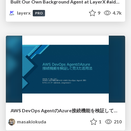
Built Our Own Background Agent at LayerX #aidevex_findy
layerx
9
4.7k
PRO
AWS DevOps AgentのAzure接続機能を検証して見えた活用法／Use Cases Verified for the AWS DevOps Agent's Azure Connectivity Feature
masakiokuda
1
210