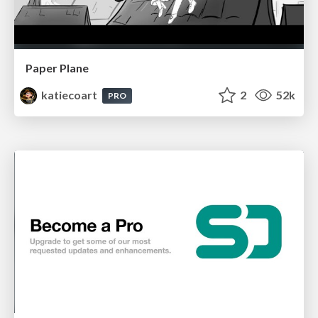
Paper Plane
katiecoart
2
52k
PRO