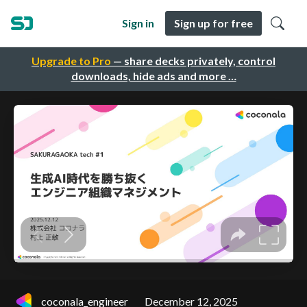
Sign in
Sign up for free
Upgrade to Pro
— share decks privately, control
downloads, hide ads and more …
coconala_engineer
December 12, 2025