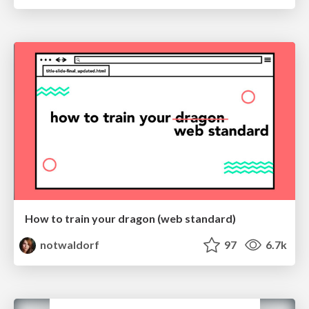
How to train your dragon (web standard)
notwaldorf
97
6.7k