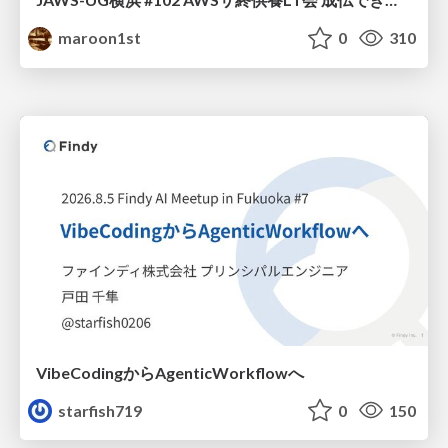
maroon1st
0
310
VibeCodingからAgenticWorkflowへ
starfish719
0
150