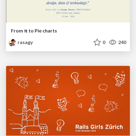
From π to Pie charts
rasagy
0
240