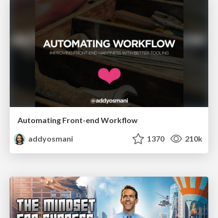
Automating Front-end Workflow
addyosmani
1370
210k