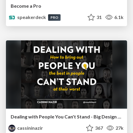
Become a Pro
speakerdeck
31
6.1k
PRO
Dealing with People You Can't Stand - Big Design 2015
cassininazir
367
27k