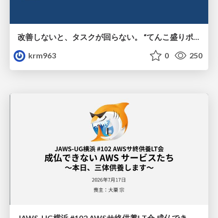
改善しないと、タスクが回らない。 “てんこ盛りポジション” を引き継いだ情シスの、入社3ヶ月の業務改善録
krm963
0
250
JAWS-UG横浜 #102 AWSサ終供養LT会 成仏できない AWS サービスたち 〜本日、三体供養します〜