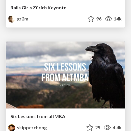
Rails Girls Zürich Keynote
gr2m
96
14k
Six Lessons from altMBA
skipperchong
29
4.4k