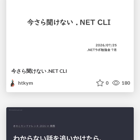
今さら聞けない .NET CLI
htkym
0
180