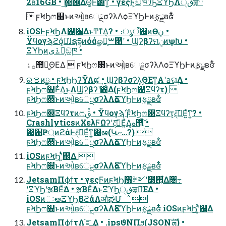
2ʙ16GB • ͢΂ͯ࢖͑ΔΘ͚Ͱ͸ͳ͍ • γεςϜ͕ඞཁʹԠͯ͡ΞϓϦΛڧ੍ऴྃ
 ϝϞϦෆ଍ͱͷઓ͍ʙେྔσʔλΛѻ͏ΞϓϦͰͷ࣮ફྫʙʛ͋͋͏͑
iOSͰϝϞϦΛ࢖͍੾ΔͱͲ͏ͳΔ͔? • ։ൃऀ΁ͷӨڹ •
Ϋϥογϡϩά͕૿͑ɺຊདྷͷόάௐ͕ࠪࠔ೉ʹ • ϢʔβʔମݧͷѱԽ •
ΞϓϦͷ࠶ىಈ͕ඞཁ •
࡞ۀ಺༰͕ࣦΘΕΔ  ϝϞϦෆ଍ͱͷઓ͍ʙେྔσʔλΛѻ͏ΞϓϦͰͷ࣮ફྫʙʛ͋͋͏͑
ରࡦͷྫ • ϝϞϦϦʔΫΛແ͘͢ • Ϣʔβʔσʔλ͕ࣦΘΕͳ͍Α͏ʹอଘ͢Δ •
ϝϞϦෆ଍Ͱ͋Δ͜ͱΛϢʔβʔʹ఻͑Δ(ϝϞϦෆ଍Ξϥʔτ) 
ϝϞϦෆ଍ͱͷઓ͍ʙେྔσʔλΛѻ͏ΞϓϦͰͷ࣮ફྫʙʛ͋͋͏͑
ϝϞϦෆ଍Ξϥʔτͷෆࢥٞ • Ϋϥογϡ࣌ʹϝϞϦෆ଍Ξϥʔτ͕දࣔ͞Ε͍ͯͳ͍? •
CrashlyticsͷΧελϜΩʔʹදࣔ͞Ε͍ͯΔ͔ه࿥͍ͯͨ͠ •
൒਺Ҏ্ͷϩάͰදࣔ͞Ε͍ͯͳ͍൑ఆ(Կނ…?) 
ϝϞϦෆ଍ͱͷઓ͍ʙେྔσʔλΛѻ͏ΞϓϦͰͷ࣮ફྫʙʛ͋͋͏͑
iOSͷϝϞϦʹ͍ͭͯ஌Δ 
ϝϞϦෆ଍ͱͷઓ͍ʙେྔσʔλΛѻ͏ΞϓϦͰͷ࣮ફྫʙʛ͋͋͏͑
JetsamΠϕϯτ • γεςϜͷϝϞϦ࢖༻ʹ໰୊͕͋Δ৔߹
ʹΞϓϦʹૹΒΕͯ͘Δ • ૹΒΕͯ͘ΔͱΞϓϦ͕ڧ੍ऴྃ͞ΕΔ •
iOSͷઃఆΞϓϦ͔ΒϩάΛऔಘՄೳ 
ϝϞϦෆ଍ͱͷઓ͍ʙେྔσʔλΛѻ͏ΞϓϦͰͷ࣮ફྫʙʛ͋͋͏͑ iOSͷϝϞϦʹ͍ͭͯ஌Δ
JetsamΠϕϯτΛ֬ೝ͢Δ • .ipsϑΝΠϧ(JSONܗࣜ) •