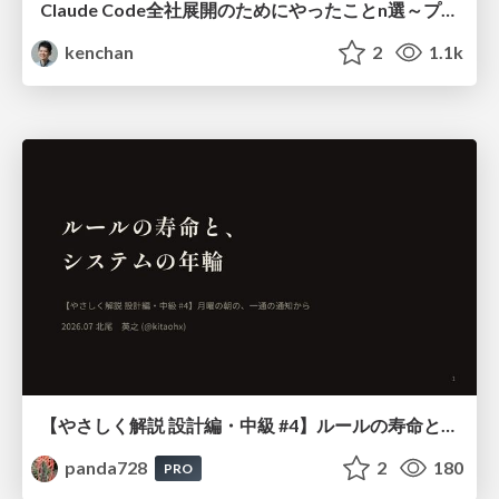
Claude Code全社展開のためにやったことn選～プラグイン302個・コミッター271人を支えるために～
kenchan
2
1.1k
【やさしく解説 設計編・中級 #4】ルールの寿命と、システムの年輪
panda728
2
180
PRO