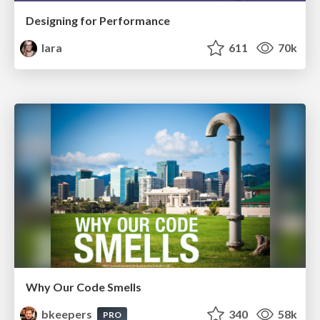
Designing for Performance
lara
611
70k
Why Our Code Smells
bkeepers
340
58k
PRO