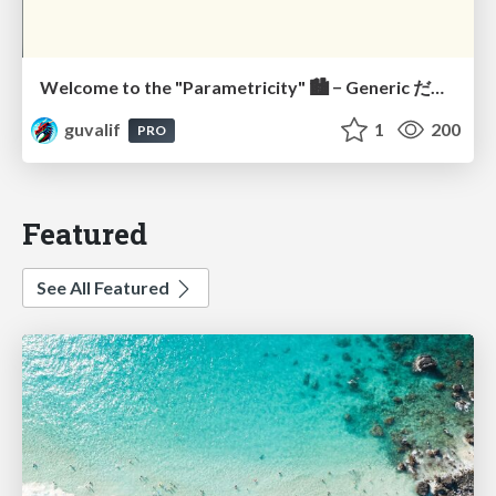
Welcome to the "Parametricity" 🏙️ − Generic だけど Specific な世界 −
guvalif
1
200
PRO
Featured
See All Featured