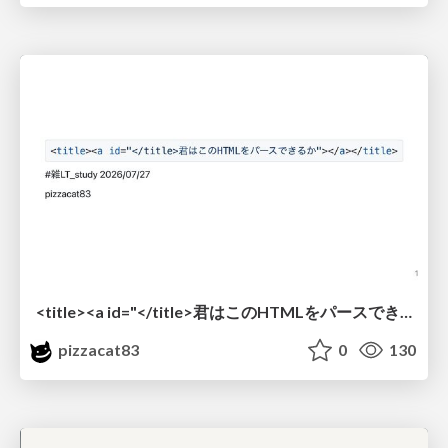
<title><a id="</title>君はこのHTMLをパースできるか"></a></title> #雑LT_study
pizzacat83
0
130