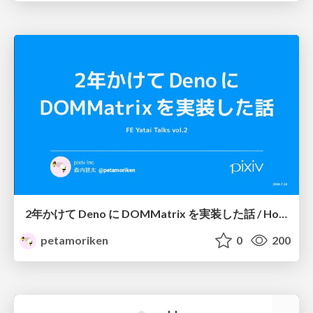
2年かけて Deno に DOMMatrix を実装した話 / How I implemented DOMMatrix in Deno over two years
petamoriken
0
200