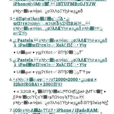
iPhone͕ήϦϥ߽ӍͰਫ຅ ͋͋͏͑  1BTUFMBʛQJYJW
ϝϞϦෆ଍ͱͷઓ͍ʙେྔσʔλΛѻ͏ΞϓϦͰͷ࣮ફྫʙʛ͋͋͏͑
• όΠφϦσʔλͷѻ͍΍ɺࣗ༝౓ͷߴ͍ೖྗ͕͋Δ • ྫ:
ϖΠϯτπʔϧɺಈը੍࡞πʔϧɺϏδϡΞϥΠβɺήʔϜ… 
ϝϞϦෆ଍ͱͷઓ͍ʙେྔσʔλΛѻ͏ΞϓϦͰͷ࣮ફྫʙʛ͋͋͏͑ ϝϞϦ࢖༻ྔ
ͷଟ͍ΞϓϦ
ྫ: Pastela  ϝϞϦෆ଍ͱͷઓ͍ʙେྔσʔλΛѻ͏ΞϓϦͰͷ࣮ફྫʙʛ͋͋͏͑
📱 iPad޲͚ϖΠϯτπʔϧ ✅ ΧελϚΠζੑ • ϒϥγ
• UI഑ஔ • γϣʔτΧοτ ✅ ϨΠϠʔ਺੍ݶͳ͠
ྫ: Pastela  ϝϞϦෆ଍ͱͷઓ͍ʙେྔσʔλΛѻ͏ΞϓϦͰͷ࣮ફྫʙʛ͋͋͏͑
📱 iPad޲͚ϖΠϯτπʔϧ ✅ ΧελϚΠζੑ • ϒϥγ
• UI഑ஔ • γϣʔτΧοτ ✅ ϨΠϠʔ਺੍ݶͳ͠ ↑ʂʁ
• ϝϞϦ্Ͱ͸ඇѹॖ • ୯७ͳܭࢉྫ • 2000×2000px ×
32bit(RGBA) × 200ϨΠϠʔ
• ≈ 3.2GB ※࣮ࡍʹ͸ϨΠϠʔ಺ͷඞཁͳՕॴ͚ͩ֬อ͢ΔͷͰɺ͜Μͳʹଟ͘͸ͳ͍ •
͜ΕҎ֎ʹ΋ϛοϓϚοϓ΍৭ʑͳΩϟογϡͳͲ͕ଘࡏ 
ϝϞϦෆ଍ͱͷઓ͍ʙେྔσʔλΛѻ͏ΞϓϦͰͷ࣮ફྫʙʛ͋͋͏͑ ϨΠϠʔͷ֬อϝϞϦʹ͍ͭͯ
iOSͰϝϞϦΛ࢖͍͗͢ΔͱͲ͏ͳΔ͔? • iPhone / iPadͷRAM: