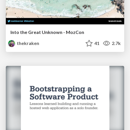
Into the Great Unknown - MozCon
thekraken
41
2.7k