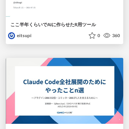
ここ半年くらいでAIに作らせたR用ツール
eitsupi
0
360