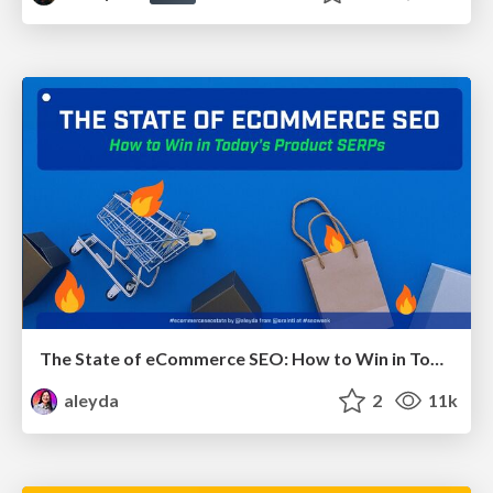
The State of eCommerce SEO: How to Win in Today's Products SERPs - #SEOweek
aleyda
2
11k