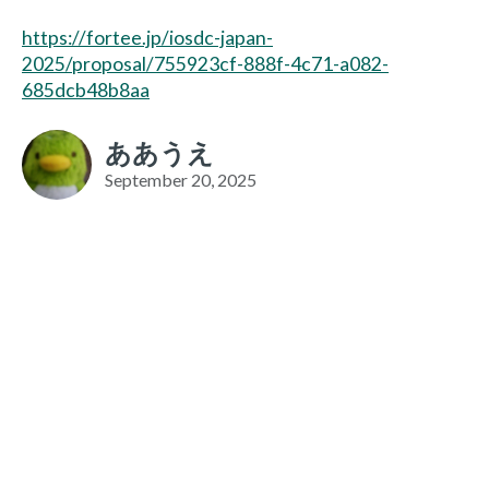
https://fortee.jp/iosdc-japan-
2025/proposal/755923cf-888f-4c71-a082-
685dcb48b8aa
ああうえ
September 20, 2025