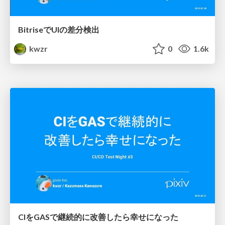
BitriseでUIの差分検出
kwzr
0
1.6k
CIをGASで継続的に改善したら幸せになった