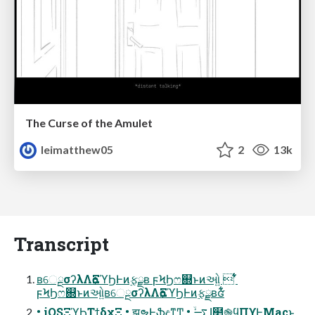
The Curse of the Amulet
leimatthew05
2
13k
Transcript
ʙେྔσʔλΛѻ͏ΞϓϦͰͷ࣮ફྫʙ ϝϞϦෆ଍ͱͷઓ͍  ͋͋͏͑
ϝϞϦෆ଍ͱͷઓ͍ʙେྔσʔλΛѻ͏ΞϓϦͰͷ࣮ફྫʙʛ͋͋͏͑
• iOSΞϓϦΤϯδχΞ • झຯͰ͓ֆඳ͖ͳͲ • ࠷ۙɺ໺֎ϥΠϒͰMacͱ