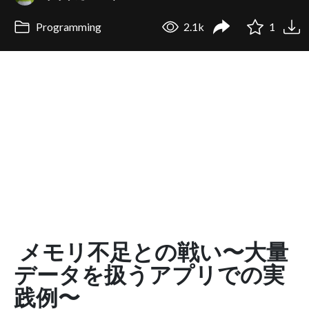
Programming
2.1k
1
メモリ不足との戦い〜大量
データを扱うアプリでの実
践例〜