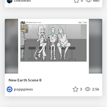
chikuwait
0
680
New Earth Scene 8
popppiees
3
2.5k