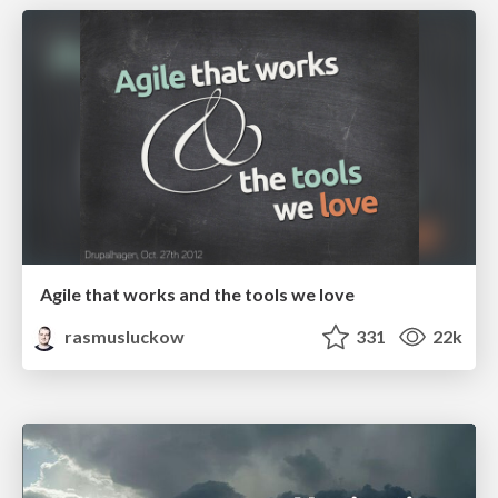
Agile that works and the tools we love
rasmusluckow
331
22k