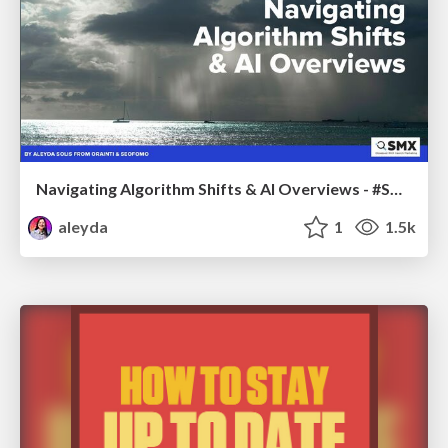
Navigating Algorithm Shifts & AI Overviews - #SMXNext
aleyda
1
1.5k