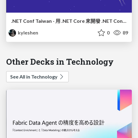
.NET Conf Taiwan - 用 .NET Core 來開發 .NET Conf 2020 Line 活動機器人
kyleshen
0
89
Other Decks in Technology
See All in Technology