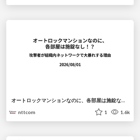
オートロックマンションなのに、各部屋は施錠なし！？ 攻撃者が組織内ネットワークで大暴れする理由 / The Front Door Is Locked, but the Rooms Are Wide Open: Why Attackers Move Freely Inside Enterprise Networks
nttcom
1
1.6k