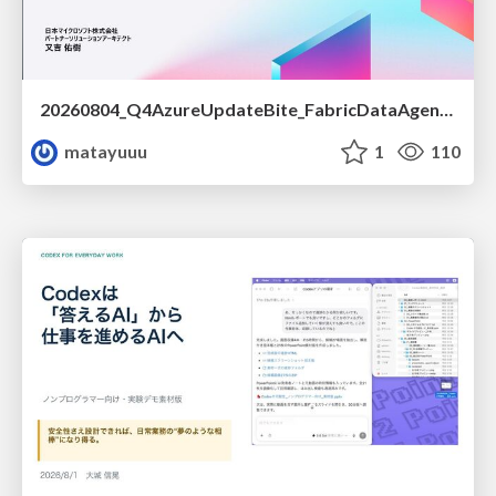
20260804_Q4AzureUpdateBite_FabricDataAgentの精度を高める設計.pdf
matayuuu
1
110