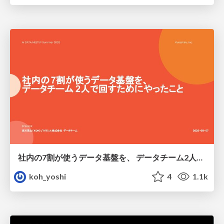
社内の7割が使うデータ基盤を、 データチーム2人で回すためにやったこと
koh_yoshi
4
1.1k