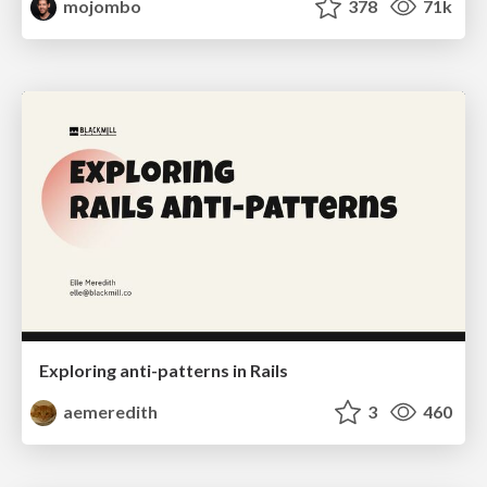
mojombo
378
71k
Exploring anti-patterns in Rails
aemeredith
3
460