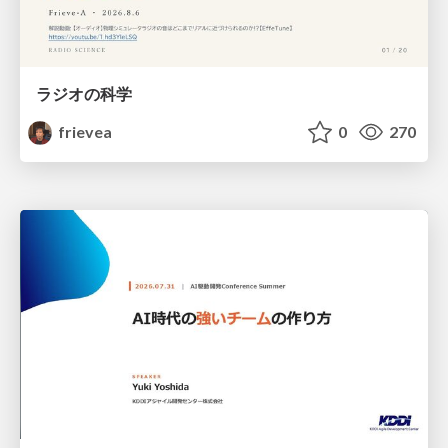
ラジオの科学
frievea
0
270