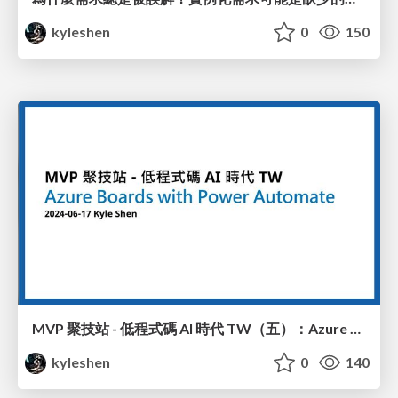
kyleshen
0
150
MVP 聚技站 - 低程式碼 AI 時代 TW（五）：Azure Boards with Power Automate
kyleshen
0
140