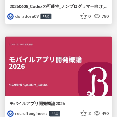
20260608_Codexの可能性_ノンプログラマー向け_大城追記
doradora09
0
780
PRO
モバイルアプリ開発概論2026
recruitengineers
3
490
PRO