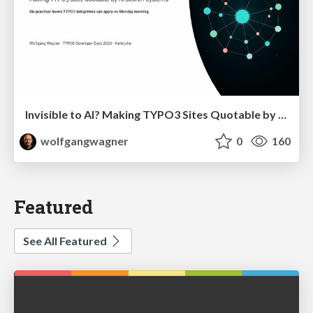
Invisible to AI? Making TYPO3 Sites Quotable by AI Search Systems
wolfgangwagner
0
160
Featured
See All Featured