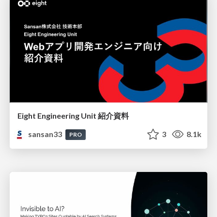
Eight Engineering Unit 紹介資料
sansan33
3
8.1k
PRO