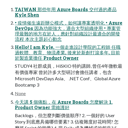
TAIWAN 那些年用 Azure Boards 交付過的產品
Kyle Shen
• 疫情催生遠距辦公模式，如何讓專案透明化 • Azure
DevOps 因為功能強大，適合大型組織使用 • 專案管
理最難的地方在於人，應針對組織設計最適合的開發
流程 本次主題起心動念
Hello! I am Kyle, 一個走進設計學院的工程師 任職
過軟體、教育、物流產業, 後來於新創打滾多年, 目前
於製造業擔任 Product Owner
STUDY4 社群成員，HiSKIO 特約講師, 曾任4年微軟最
有價值專家 曾於許多大型研討會擔任講者，包含
Microsoft DevDays Asia、 .NET Conf、Global Azure
Bootcamp 3
None
今天講 5 個痛點，在 Azure Boards 怎麼解決 1.
Product Owner 需維護好
Backlogs，但怎麼判斷價值順序? 2. 一個好的 User
Story 到底應具備哪些要素? 3. 估複雜度好花時間? 怎
麼抓 Sprint 的能量? 4. 當 Daily 成為機械式的報告? 5.