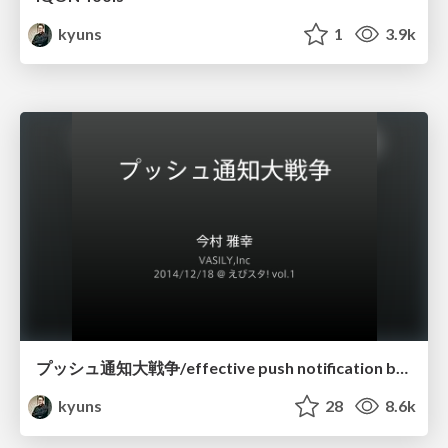
kyuns
1
3.9k
プッシュ通知大戦争/effective push notification by iQON
kyuns
28
8.6k