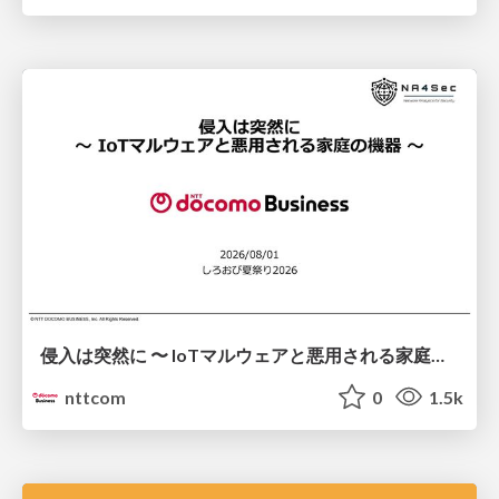
侵入は突然に 〜 IoTマルウェアと悪用される家庭の機器 ～ / When Intrusion Strikes: IoT Malware and the Abuse of Home Devices
nttcom
0
1.5k