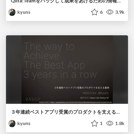
Qiita:Teamをハックして成果をあげるための情報共有方法/Qiita:Team
kyuns
6
3.9k
３年連続ベストアプリ受賞のプロダクトを支える裏側/The way to Achieve The Best App 3 years in a row
kyuns
1
1.8k