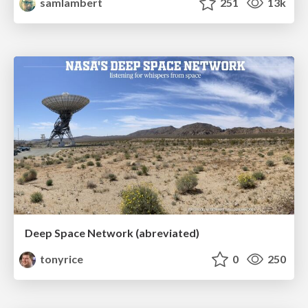
samlambert
251
13k
Deep Space Network (abreviated)
tonyrice
0
250