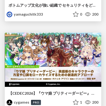
ボトムアップ文化が強い組織で セキュリティをどう根付かせていくかの現在進行形の話 / Making Security Stick in a Bottom-Up Organization
yamaguchitk333
0
200
【CEDEC2026】『ウマ娘 プリティーダービー』 英語版のキャラクターの方言や口調をローカライズするための創造的アプローチ
cygames
1
200
PRO