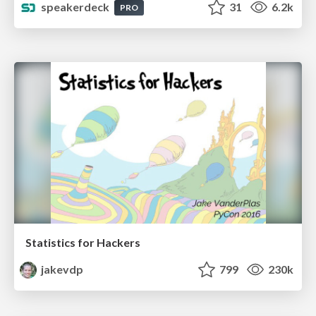
speakerdeck
31
6.2k
PRO
Statistics for Hackers
jakevdp
799
230k