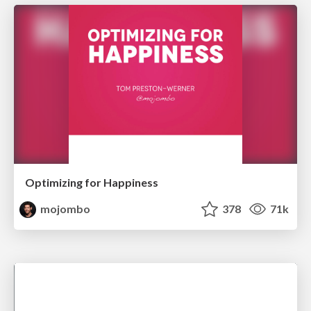
Optimizing for Happiness
mojombo
378
71k