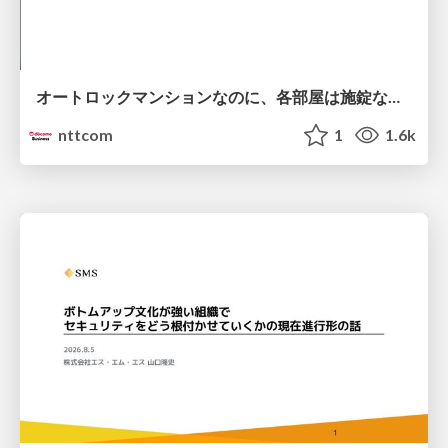
オートロックマンションなのに、各部屋は施錠なし！？ 攻撃者が組織内ネットワークで大暴れする理由 / The Front Door Is Locked, but the Rooms Are Wide Open: Why Attackers Move Freely Inside Enterprise Networks
nttcom
1
1.6k