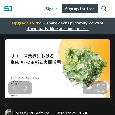
Sign in
Sign up for free
Upgrade to Pro
— share decks privately, control
downloads, hide ads and more …
Masayuki Imamura
October 25, 2024