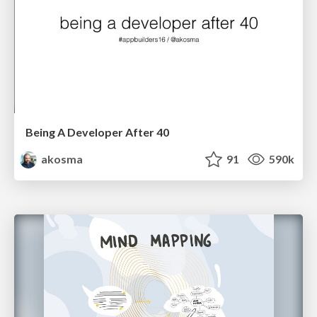
Being A Developer After 40
akosma
91
590k