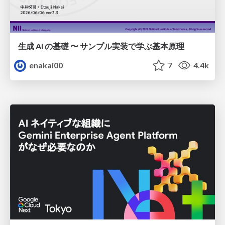
生成 AI の基礎 〜 サンプル実装で学ぶ基本原理
enakai00
7
4.4k