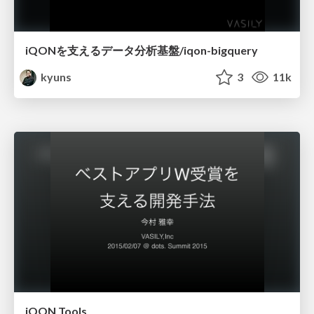
iQONを支えるデータ分析基盤/iqon-bigquery
kyuns
3
11k
iQON Tools