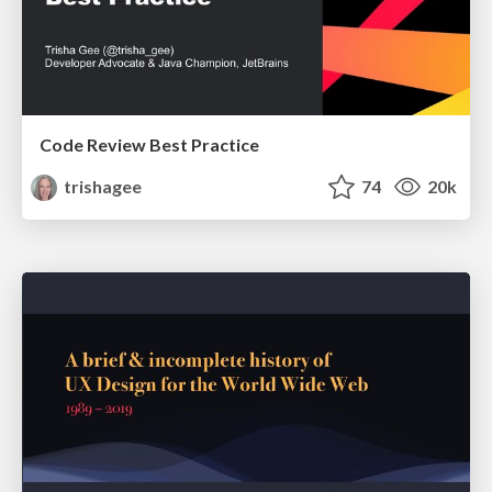
Code Review Best Practice
trishagee
74
20k