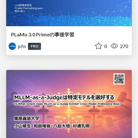
PLaMo 3.0 Primeの事後学習
pfn
0
270
PRO