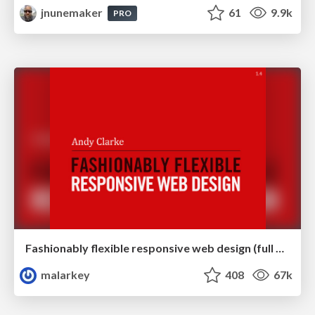
jnunemaker
61
9.9k
PRO
Fashionably flexible responsive web design (full day workshop)
malarkey
408
67k