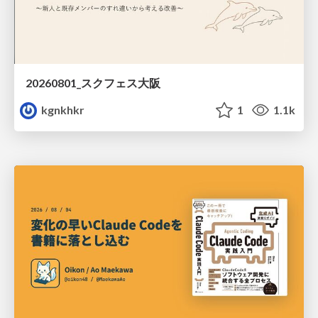
20260801_スクフェス大阪
kgnkhkr
1
1.1k