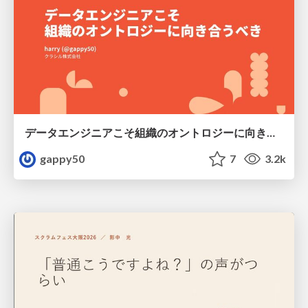
データエンジニアこそ組織のオントロジーに向き合うべき — 問いに答えるAIから、事業を動かすAIへ
gappy50
7
3.2k