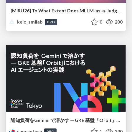
[MIRU26] To What Extent Does MLLM-as-a-Judge Exhibit Cross-Model Preference Bias?
keio_smilab
0
200
PRO
認知負荷をGemini で溶かす — GKE 基盤「Orbit」における AI エージェントの実践
sansantech
1
240
PRO