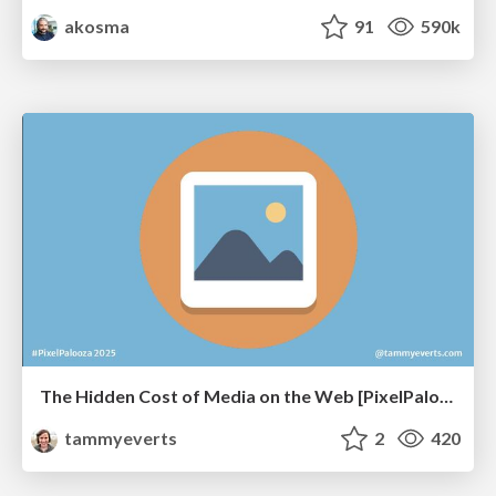
akosma
91
590k
The Hidden Cost of Media on the Web [PixelPalooza 2025]
tammyeverts
2
420