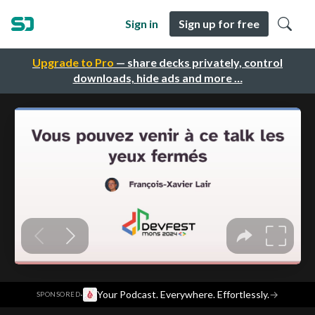
Sign in
Sign up for free
Upgrade to Pro
— share decks privately, control
downloads, hide ads and more …
·
Your Podcast. Everywhere. Effortlessly.
→
SPONSORED