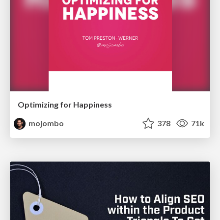
Optimizing for Happiness
mojombo
378
71k