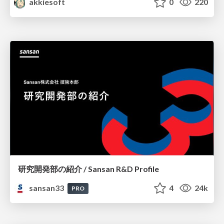
akkiesoft
0
220
研究開発部の紹介 / Sansan R&D Profile
sansan33
4
24k
PRO