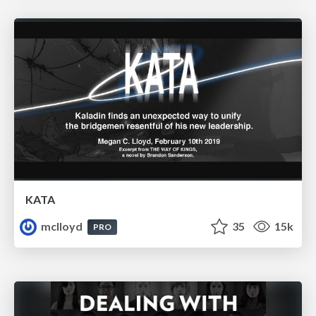
KATA
mclloyd
35
15k
PRO