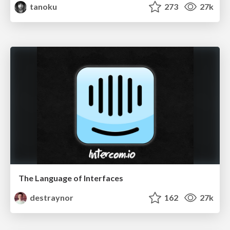
tanoku
273
27k
The Language of Interfaces
destraynor
162
27k