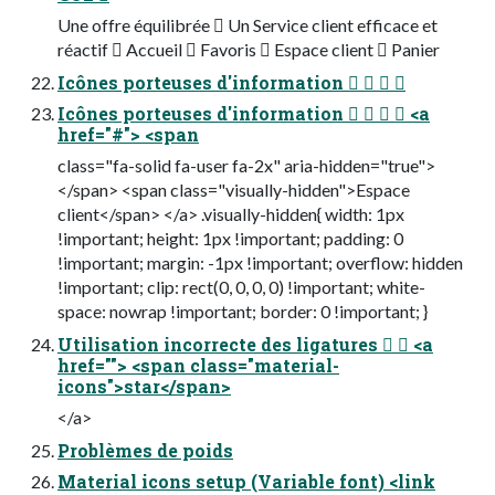
Une offre équilibrée  Un Service client efficace et
réactif  Accueil  Favoris  Espace client  Panier
Icônes porteuses d'information    
Icônes porteuses d'information     <a
href="#"> <span
class="fa-solid fa-user fa-2x" aria-hidden="true">
</span> <span class="visually-hidden">Espace
client</span> </a> .visually-hidden{ width: 1px
!important; height: 1px !important; padding: 0
!important; margin: -1px !important; overflow: hidden
!important; clip: rect(0, 0, 0, 0) !important; white-
space: nowrap !important; border: 0 !important; }
Utilisation incorrecte des ligatures   <a
href=""> <span class="material-
icons">star</span>
</a>
Problèmes de poids
Material icons setup (Variable font) <link