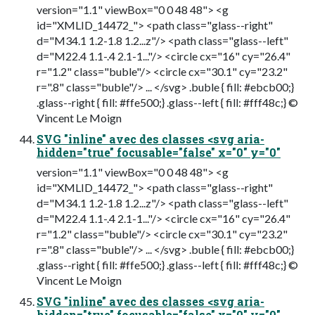
version="1.1" viewBox="0 0 48 48"> <g
id="XMLID_14472_"> <path class="glass--right"
d="M34.1 1.2-1.8 1.2...z"/> <path class="glass--left"
d="M22.4 1.1-.4 2.1-1..."/> <circle cx="16" cy="26.4"
r="1.2" class="buble"/> <circle cx="30.1" cy="23.2"
r=".8" class="buble"/> ... </svg> .buble { fill: #ebcb00;}
.glass--right { fill: #ffe500;} .glass--left { fill: #fff48c;} ©
Vincent Le Moign
SVG "inline" avec des classes <svg aria-
hidden="true" focusable="false" x="0" y="0"
version="1.1" viewBox="0 0 48 48"> <g
id="XMLID_14472_"> <path class="glass--right"
d="M34.1 1.2-1.8 1.2...z"/> <path class="glass--left"
d="M22.4 1.1-.4 2.1-1..."/> <circle cx="16" cy="26.4"
r="1.2" class="buble"/> <circle cx="30.1" cy="23.2"
r=".8" class="buble"/> ... </svg> .buble { fill: #ebcb00;}
.glass--right { fill: #ffe500;} .glass--left { fill: #fff48c;} ©
Vincent Le Moign
SVG "inline" avec des classes <svg aria-
hidden="true" focusable="false" x="0" y="0"