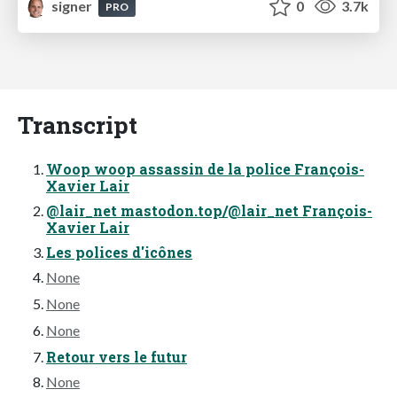
signer
0
3.7k
PRO
Transcript
Woop woop assassin de la police François-
Xavier Lair
@lair_net mastodon.top/@lair_net François-
Xavier Lair
Les polices d'icônes
None
None
None
Retour vers le futur
None