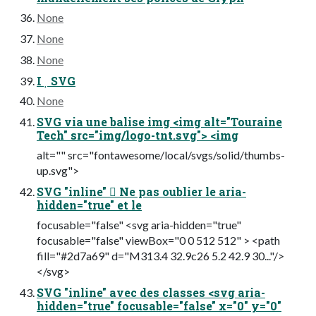
None
None
None
I  SVG
None
SVG via une balise img <img alt="Touraine
Tech" src="img/logo-tnt.svg"> <img
alt="" src="fontawesome/local/svgs/solid/thumbs-
up.svg">
SVG "inline"  Ne pas oublier le aria-
hidden="true" et le
focusable="false" <svg aria-hidden="true"
focusable="false" viewBox="0 0 512 512" > <path
fill="#2d7a69" d="M313.4 32.9c26 5.2 42.9 30..."/>
</svg>
SVG "inline" avec des classes <svg aria-
hidden="true" focusable="false" x="0" y="0"