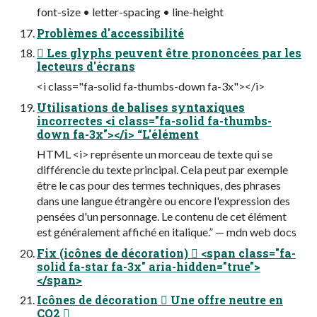
font-size • letter-spacing • line-height
Problèmes d'accessibilité
 Les glyphs peuvent être prononcées par les
lecteurs d'écrans
<i class="fa-solid fa-thumbs-down fa-3x"></i>
Utilisations de balises syntaxiques
incorrectes <i class="fa-solid fa-thumbs-
down fa-3x"></i> “L'élément
HTML <i> représente un morceau de texte qui se
différencie du texte principal. Cela peut par exemple
être le cas pour des termes techniques, des phrases
dans une langue étrangère ou encore l'expression des
pensées d'un personnage. Le contenu de cet élément
est généralement affiché en italique.” — mdn web docs
Fix (icônes de décoration)  <span class="fa-
solid fa-star fa-3x" aria-hidden="true">
</span>
Icônes de décoration  Une offre neutre en
CO2 