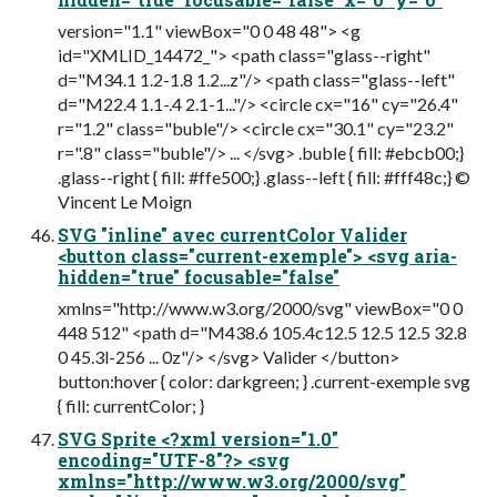
version="1.1" viewBox="0 0 48 48"> <g
id="XMLID_14472_"> <path class="glass--right"
d="M34.1 1.2-1.8 1.2...z"/> <path class="glass--left"
d="M22.4 1.1-.4 2.1-1..."/> <circle cx="16" cy="26.4"
r="1.2" class="buble"/> <circle cx="30.1" cy="23.2"
r=".8" class="buble"/> ... </svg> .buble { fill: #ebcb00;}
.glass--right { fill: #ffe500;} .glass--left { fill: #fff48c;} ©
Vincent Le Moign
SVG "inline" avec currentColor Valider
<button class="current-exemple"> <svg aria-
hidden="true" focusable="false"
xmlns="http://www.w3.org/2000/svg" viewBox="0 0
448 512" <path d="M438.6 105.4c12.5 12.5 12.5 32.8
0 45.3l-256 ... 0z"/> </svg> Valider </button>
button:hover { color: darkgreen; } .current-exemple svg
{ fill: currentColor; }
SVG Sprite <?xml version="1.0"
encoding="UTF-8"?> <svg
xmlns="http://www.w3.org/2000/svg"