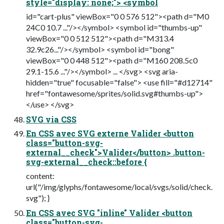
style="display: none;"> <symbol
id="cart-plus" viewBox="0 0 576 512"><path d="M0
24C0 10.7 ..."/></symbol> <symbol id="thumbs-up"
viewBox="0 0 512 512"><path d="M313.4
32.9c26..."/></symbol> <symbol id="bong"
viewBox="0 0 448 512"><path d="M160 208.5c0
29.1-15.6 ..."/></symbol> ... </svg> <svg aria-
hidden="true" focusable="false"> <use fill="#d12714"
href="fontawesome/sprites/solid.svg#thumbs-up">
</use> </svg>
SVG via CSS
En CSS avec SVG externe Valider <button
class="button-svg-
external__check">Valider</button> .button-
svg-external__check::before {
content:
url("/img/glyphs/fontawesome/local/svgs/solid/check.
svg"); }
En CSS avec SVG "inline" Valider <button
class="button-svg-