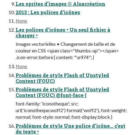
Les sprites d'images © Alsacréation
2013 : Les polices d'icônes
None
Les polices d'icônes • Un seul fichier à
charger •
Images vectorielles • Changement de taille et de
couleur en CSS <span class="thumbs-up"></span>
.icon-error:before { content: "\e974"; }
None
Problèmes de style Flash of Unstyled
Content (FOUC)
Problèmes de style Flash of Unstyled
Content (FOUC) @font-face {
font-family: 'iconotheque'; src:
url('iconotheque.woff2') format('woff2'), font-weight:
normal; font-style: normal; font-display:block }
Problèmes de style Une police d'icône... c'est
du texte •