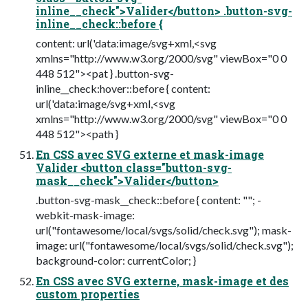
inline__check">Valider</button> .button-svg-
inline__check::before {
content: url('data:image/svg+xml,<svg
xmlns="http://www.w3.org/2000/svg" viewBox="0 0
448 512"><pat } .button-svg-
inline__check:hover::before { content:
url('data:image/svg+xml,<svg
xmlns="http://www.w3.org/2000/svg" viewBox="0 0
448 512"><path }
En CSS avec SVG externe et mask-image
Valider <button class="button-svg-
mask__check">Valider</button>
.button-svg-mask__check::before { content: ""; -
webkit-mask-image:
url("fontawesome/local/svgs/solid/check.svg"); mask-
image: url("fontawesome/local/svgs/solid/check.svg");
background-color: currentColor; }
En CSS avec SVG externe, mask-image et des
custom properties