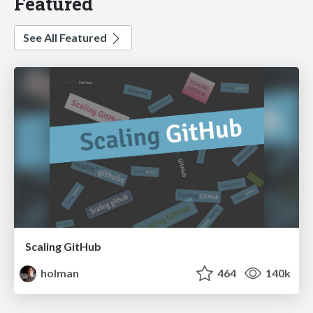
Featured
See All Featured
Scaling GitHub
holman
464
140k