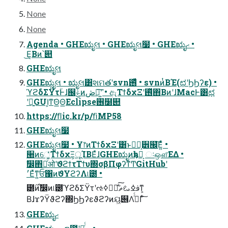
None
None
Agenda • GHEಋೖલ • GHEಋೖલ໷ • GHEಋೖޙ •
͜Ε͔Βͷ՝୊
GHEಋೖલ
GHEಋೖલ • ಋೖલ͸શମతʹsvn࢖ͬͯͨ • svnͷͭΒΈ(ಛʹϦϦʔε) •
ϓϩδΣΫτؒͰɺ஌ݟͷڞ༗͠ʹ͍͘ • ඇΤϯδχΞʹ࢖ͬͯ΋Β͏ͷʹɺMacͰ͸ಛ
ʹྑ͍GUI͕ͳ͘Θ͟Θ͟Eclipse࢖͏໰୊
https://ﬂic.kr/p/ﬁMP58
GHEಋೖલ໷
GHEಋೖલ໷ • Ұ෦ͷΤϯδχΞʹ͸ׂͱಋೖ͕੾๬͞Ε͍ͯͨ •
੠ͷେ͖͔ͬͨΤϯδχΞ͕ूΊΒΕͯɺGHEಋೖͷҕһձ͕ ઃஔ͞ΕΔ •
ࣗ෼΋ೖͬͯओʹϑϩϯτΤϯυ΍σβΠφʔͳͲGitHubʹ
׳Εͯͳ͍ਓ΁ͷϑΥϩʔΛ୲౰ •
౰࣌ͷࣗ෼ͷ୲౰ϓϩδΣΫτʹઌߦಋೖͯ͠ࢼߦࡨޡ͠ͳ͕
ΒɺϫʔΫϑϩʔ΍ϦϦʔεϑϩʔͷୟ͖୆Λ࡞ͬͨΓͨ͠
GHEಋೖޙ