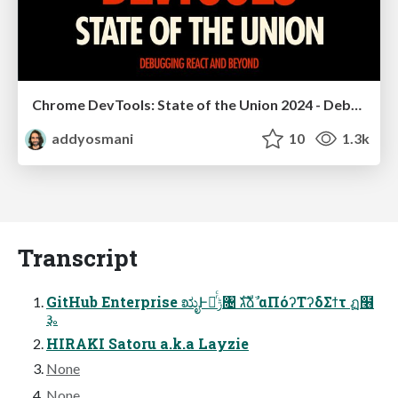
Chrome DevTools: State of the Union 2024 - Debugging React & Beyond
addyosmani
10
1.3k
Transcript
GitHub Enterprise ಋೖͰมͬͨݱ৔ גࣜձࣾ αΠόʔΤʔδΣϯτ ฏ໦
૱
HIRAKI Satoru a.k.a Layzie
None
None