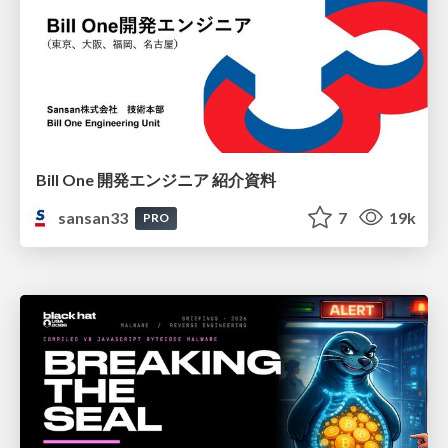
Bill One 開発エンジニア 紹介資料
sansan33
7
19k
PRO