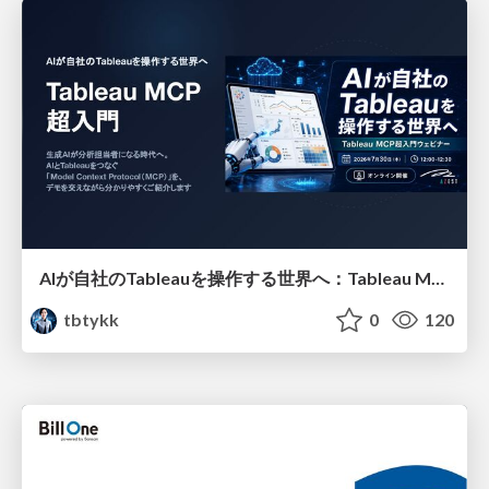
AIが自社のTableauを操作する世界へ：Tableau MCP超入門
tbtykk
0
120