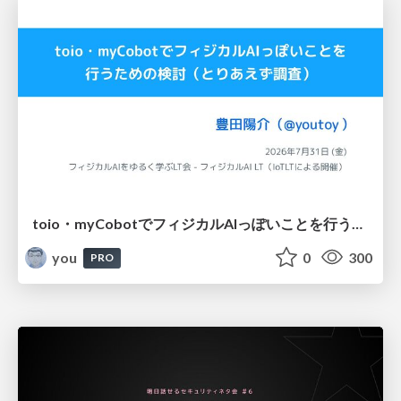
toio・myCobotでフィジカルAIっぽいことを行うための検討（とりあえず調査） / フィジカルAI LT（IoTLTによる開催）
you
0
300
PRO