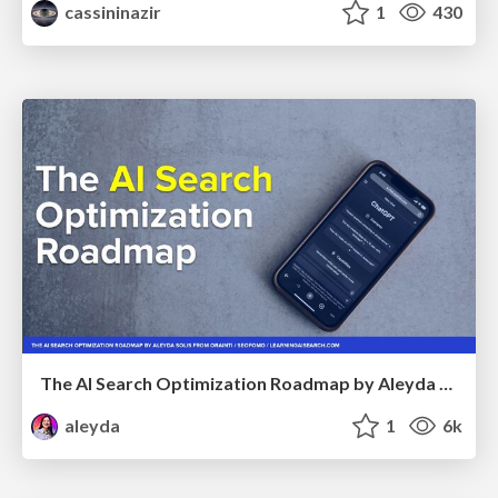
cassininazir
1
430
The AI Search Optimization Roadmap by Aleyda Solis
aleyda
1
6k