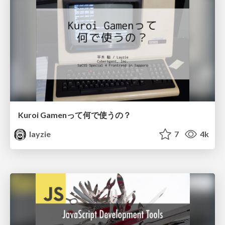
Kuroi Gamenって何で使うの？
layzie
7
4k