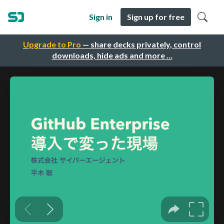
Sign in
Sign up for free
Upgrade to Pro
— share decks privately, control
downloads, hide ads and more …