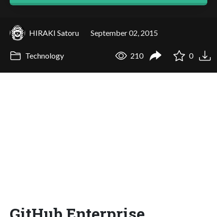
HIRAKI Satoru
September 02, 2015
Technology
210
0
GitHub Enterprise