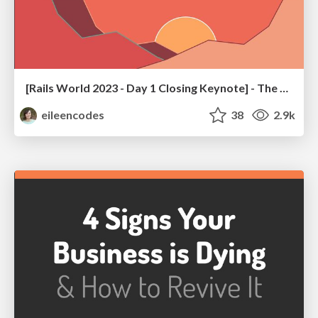
[Rails World 2023 - Day 1 Closing Keynote] - The Magic of Rails
eileencodes
38
2.9k