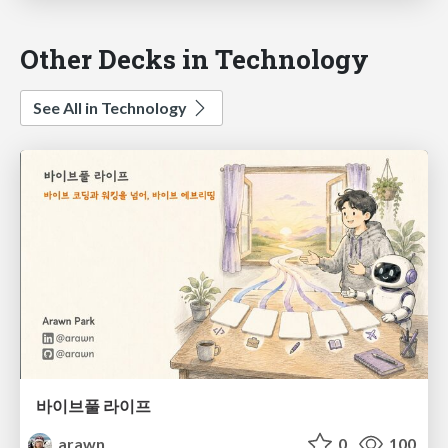
Other Decks in Technology
See All in Technology
바이브풀 라이프
arawn
0
100