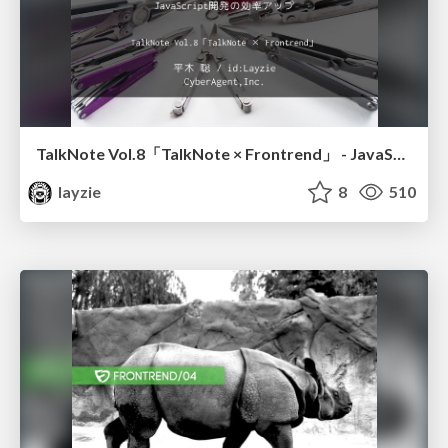
TalkNote Vol.8「TalkNote × Frontrend」 - JavaScript開発の効率アップ -
layzie
8
510