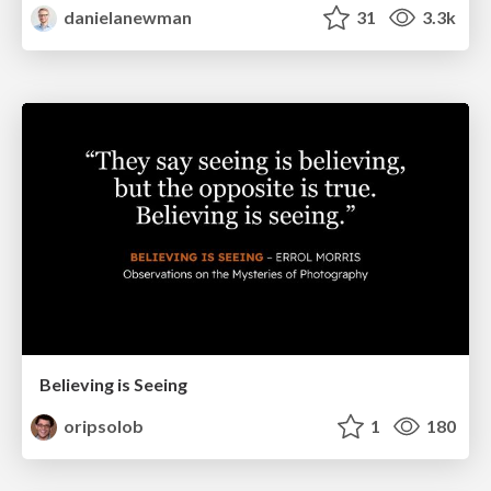
danielanewman
31
3.3k
Believing is Seeing
oripsolob
1
180