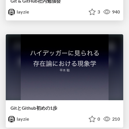
Git & GitHub社内勉強会
layzie
3
940
GitとGithub初めの1歩
layzie
0
210