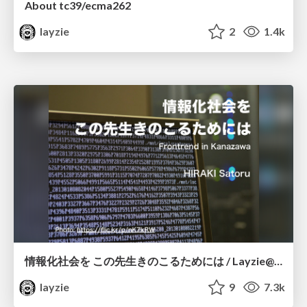
About tc39/ecma262
layzie
2
1.4k
情報化社会を この先生きのこるためには / Layzie@Frontrend in Kanazawa
layzie
9
7.3k