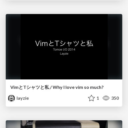
VimとTシャツと私 / Why I love vim so much?
layzie
1
350