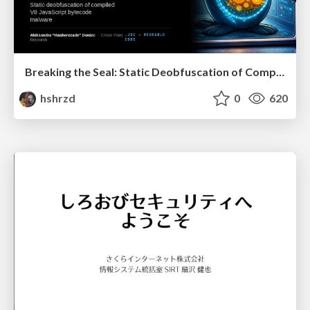
Breaking the Seal: Static Deobfuscation of Compiled V8 JavaScript Bytecode Malware
hshrzd
0
620