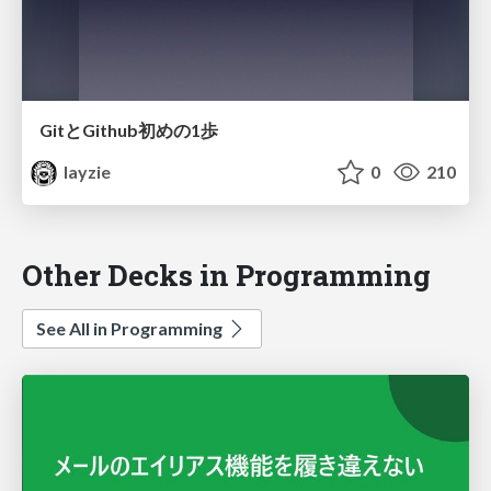
GitとGithub初めの1歩
layzie
0
210
Other Decks in Programming
See All in Programming