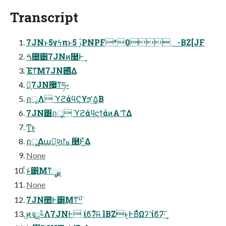
Transcript
7JNͱ5γϟπͱࢲ 5PNPF*0 -BZ[JF
ࠓ೔͸7JNͷ࿩Ͱ͢
Έͳ͞Μ7JN࢖ͬͯΔ
Զ͕7JN޷͖ͳཧ༝
ฤूΛ ϓϩάϥϚϒϧʹ͢Δ͔Β
7JN͸ฤू͕ ϓϩάϥϛϯάͷΑ͏ʹͳΔ
Ͳ͏͍͏͜ͱ͔
ฤू͢Δաఔ͕શ෦ه ࿥Ͱ͖ͯΔ
None
ͨͱ͑͹͜Μͳೖྗ
None
7JN಺Ͱ͸͜Μͳײ͡
͜ͷจࣈྻΛ7JNͰ ίϐʔͯ͠ʜ lBZͱ͔ͰBͬͯΩʔʹίϐʔ͠·͢