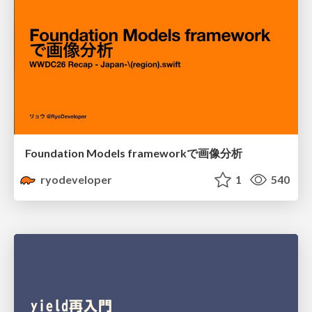
Foundation Models frameworkで画像分析
ryodeveloper
1
540