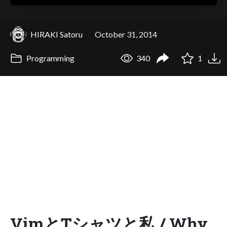
HIRAKI Satoru
October 31, 2014
Programming
340
1
VimとTシャツと私 / Why