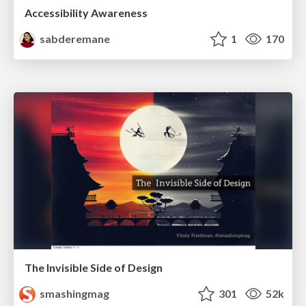
Accessibility Awareness
sabderemane
1
170
The Invisible Side of Design
smashingmag
301
52k