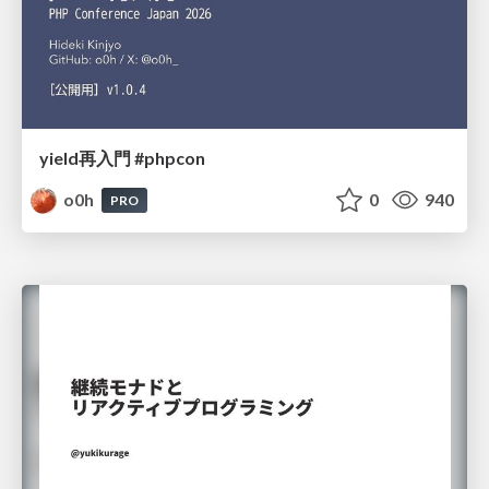
yield再入門 #phpcon
o0h
0
940
PRO