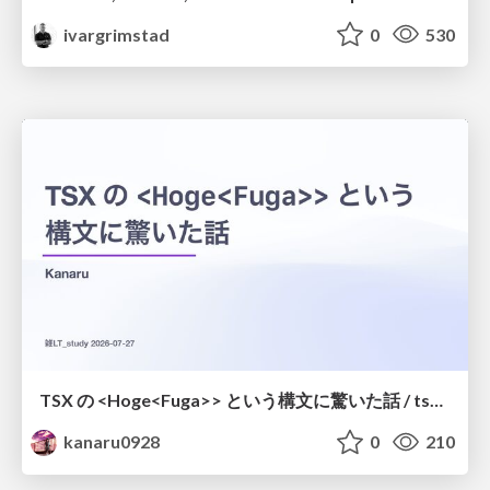
ivargrimstad
0
530
TSX の <Hoge<Fuga>> という構文に驚いた話 / tsx-type-argument-syntax
kanaru0928
0
210