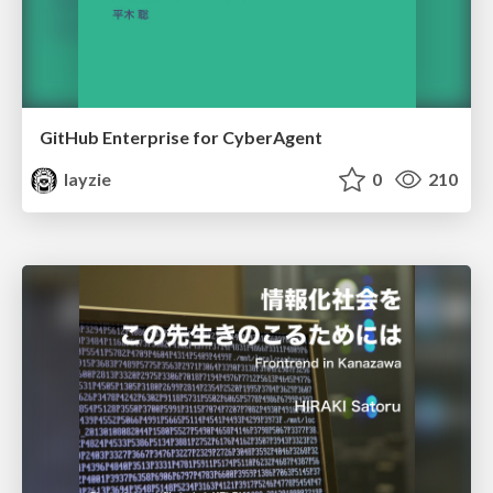
GitHub Enterprise for CyberAgent
layzie
0
210