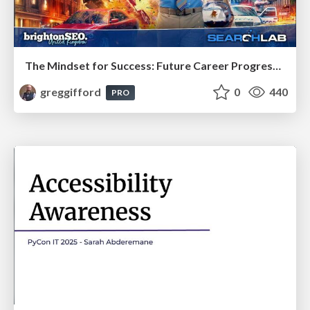
The Mindset for Success: Future Career Progression
greggifford
0
440
PRO