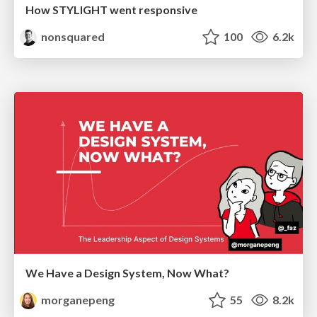
How STYLIGHT went responsive
nonsquared
100
6.2k
We Have a Design System, Now What?
morganepeng
55
8.2k