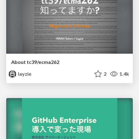
About tc39/ecma262
layzie
2
1.4k