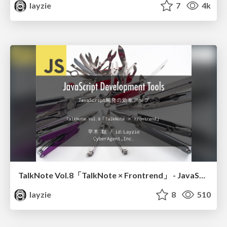
layzie
7
4k
TalkNote Vol.8「TalkNote × Frontrend」 - JavaScript開発の効率アップ -
layzie
8
510