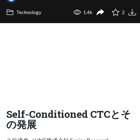
Technology
1.4k
2
Self-Conditioned CTCとそ
の発展