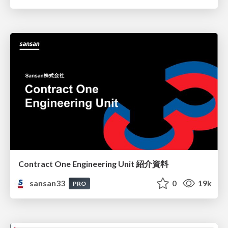
Contract One Engineering Unit 紹介資料
sansan33
0
19k
PRO