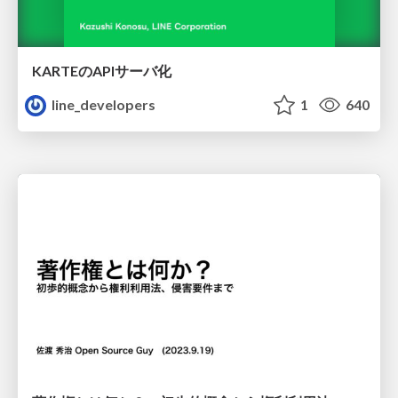
KARTEのAPIサーバ化
line_developers
1
640