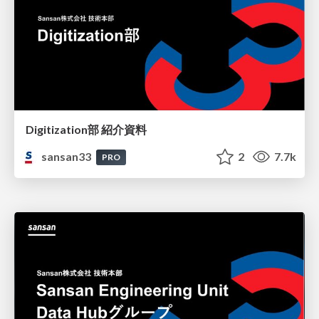
Digitization部 紹介資料
sansan33
2
7.7k
PRO