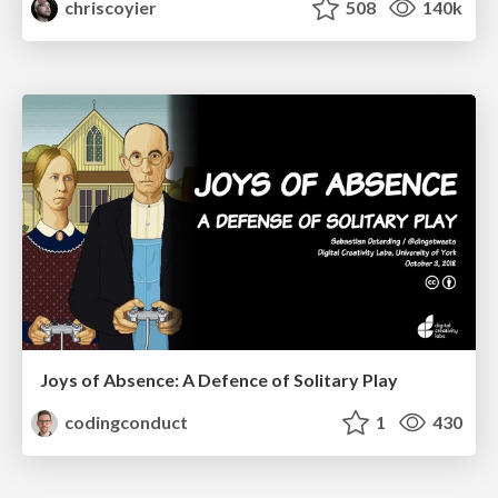
chriscoyier
508
140k
Joys of Absence: A Defence of Solitary Play
codingconduct
1
430