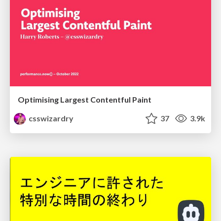
Optimising Largest Contentful Paint
csswizardry
37
3.9k