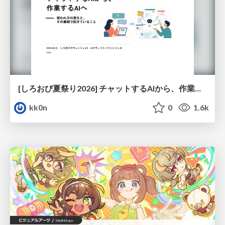
[しろおび夏祭り2026] チャットするAIから、作業するAIへ - 使われ方の変化と、その裏側で起きていること
kk0n
0
1.6k