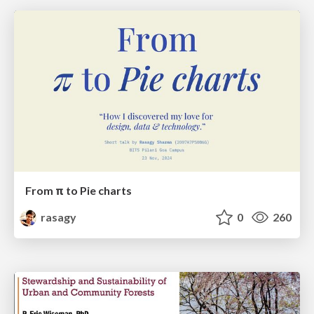
From π to Pie charts
rasagy
0
260