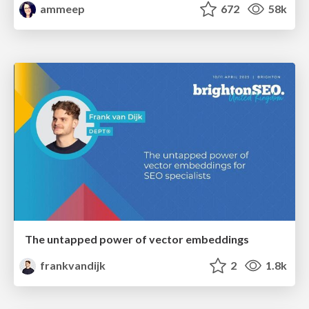
ammeep
672
58k
The untapped power of vector embeddings
frankvandijk
2
1.8k