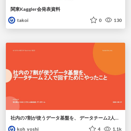
関東Kaggler会発表資料
takoi
0
130
社内の7割が使うデータ基盤を、 データチーム2人で回すためにやったこと
koh_yoshi
4
1.1k