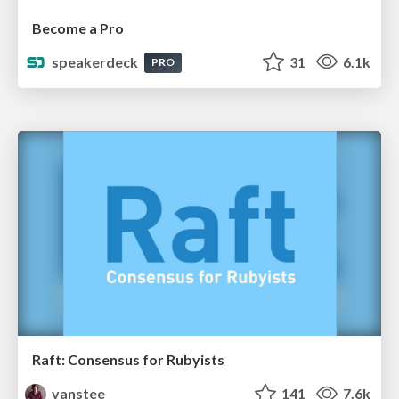
Become a Pro
speakerdeck
31
6.1k
PRO
Raft: Consensus for Rubyists
vanstee
141
7.6k