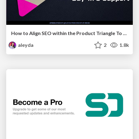
How to Align SEO within the Product Triangle To Get Buy-In & Support - #RIMC
aleyda
2
1.8k