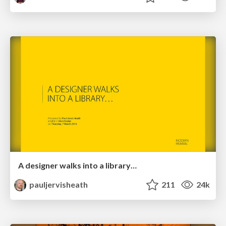
A designer walks into a library…
pauljervisheath
211
24k