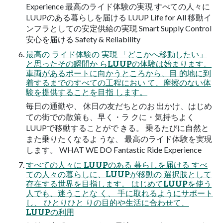
Experience 最高のライド体験の実現 すべての人々に
LUUPのある暮らしを届ける LUUP Life for All 移動イ
ンフラとしての安定供給の実現 Smart Supply Control
安心を届ける Safety & Reliability
最高の ライド体験の 実現 「どこかへ移動したい」
と思ったその瞬間か らLUUPの体験は始まります。
車両があるポートに向かうところから、目 的地に到
着するまでのすべての工程におい て、摩擦のない体
験を提供することを目指 します。
毎日の通勤や、 休日の友だちとのお 出かけ、はじめ
ての街での散策も、早く・ラ クに・気持ちよく
LUUPで移動することがで きる。 乗るたびに自然と
また乗りたくなるよ うな、 最高のライド体験を実現
します。 WHAT WE DO Fantastic Ride Experience
すべての人々に LUUPのある 暮らしを届ける すべ
ての人々の暮らしに、LUUPが移動の 選択肢として
存在する世界を目指します。 はじめてLUUPを使う
人でも、迷うことな く、 手に取れるようにサポート
し、 ひとりひと りの目的や生活に合わせて、
LUUPの利用