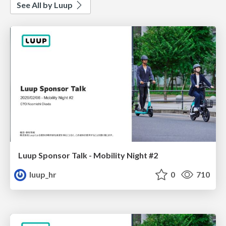
See All by Luup
Luup Sponsor Talk - Mobility Night #2
luup_hr
0
710