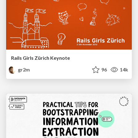
Rails Girls Zürich Keynote
gr2m
96
14k