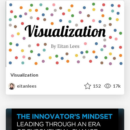
Visualization
eitanlees
152
17k