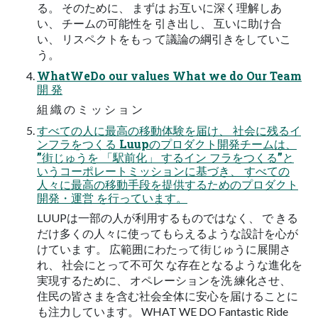
る。 そのために、 まずは お互いに深く理解しあ
い、 チームの可能性を 引き出し、 互いに助け合
い、 リスペクトをもっ て議論の綱引きをしていこ
う。
WhatWeDo our values What we do Our Team
開 発
組 織 の ミ ッ シ ョ ン
すべての人に最高の移動体験を届け、 社会に残るイ
ンフラをつくる Luupのプロダクト開発チームは、
”街じゅうを 「駅前化」 するイン フラをつくる”と
いうコーポレートミッションに基づき、 すべての
人々に最高の移動手段を提供するためのプロダクト
開発・運営 を行っています。
LUUPは一部の人が利用するものではなく、 で きる
だけ多くの人々に使ってもらえるような設計を心が
けていま す。 広範囲にわたって街じゅうに展開さ
れ、 社会にとって不可欠 な存在となるような進化を
実現するために、 オペレーションを洗 練化させ、
住民の皆さまを含む社会全体に安心を届けることに
も注力しています。 WHAT WE DO Fantastic Ride