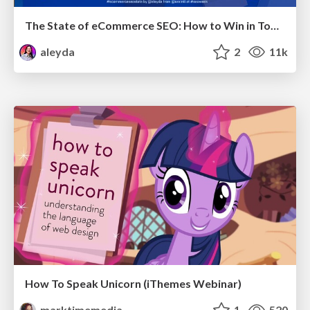
The State of eCommerce SEO: How to Win in Today's Products SERPs - #SEOweek
aleyda
2
11k
How To Speak Unicorn (iThemes Webinar)
marktimemedia
1
520