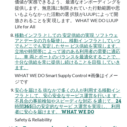
価値が実感できるよう、 最適なオンボーディ ングを
提供します。無意識に制限されてい た行動範囲や思
いもよらなかった活動の選 択肢がLUUPによって開
放されることを実 現します。 WHAT WE DO LUUP
Life for All
移動インフラ としての 安定供給の実現 ソフトウェ
アとデータの力を駆使し、移動イ ンフラとしていつ
でもどこでも安定したサー ビス供給を実現します。
立地や時間帯に よって波のある利用者の需要に適応
し、車 両とポートのバランスを最適化することで、
十分な供給を常に提供し続けることを目指 していき
ます。
WHAT WE DO Smart Supply Control ※画像はイメー
ジです
安心を届ける 街なかで多くの人が利用する移動イン
フラ として、安心安全なサービス運営を行いま す。
不具合の事前検知やスピーディな対応 を通じて、24
時間365日の安定的なサービ ス運営を実現し、 利用
者に安心を届けます。 WHAT WE DO
Safety & Reliability