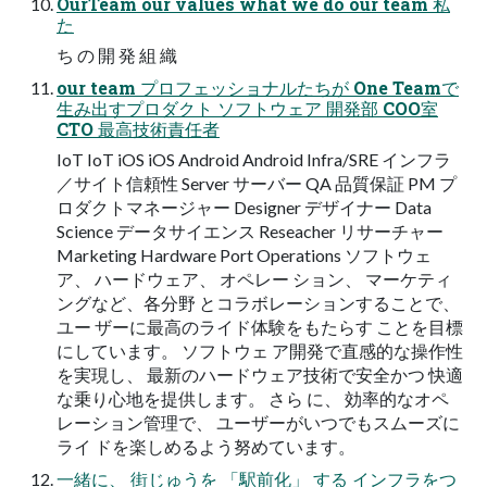
OurTeam our values what we do our team 私
た
ち の 開 発 組 織
our team プロフェッショナルたちが One Teamで
生み出すプロダクト ソフトウェア 開発部 COO室
CTO 最高技術責任者
IoT IoT iOS iOS Android Android Infra/SRE インフラ
／サイト信頼性 Server サーバー QA 品質保証 PM プ
ロダクトマネージャー Designer デザイナー Data
Science データサイエンス Reseacher リサーチャー
Marketing Hardware Port Operations ソフトウェ
ア、 ハードウェア、 オペレー ション、 マーケティ
ングなど、各分野 とコラボレーションすることで、
ユー ザーに最高のライド体験をもたらす ことを目標
にしています。 ソフトウェ ア開発で直感的な操作性
を実現し、 最新のハードウェア技術で安全かつ 快適
な乗り心地を提供します。 さら に、 効率的なオペ
レーション管理で、 ユーザーがいつでもスムーズに
ライ ドを楽しめるよう努めています。
一緒に、 街じゅうを 「駅前化」 する インフラをつ