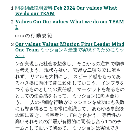
開発組織説明資料 Feb 2024 Our values What
we do our TEAM
Values Our Our values What we do our TEAM
L
u u p の 行 動 規 範
Our values Values Mission First Leader Mind
One Team ミッションを最速で実現するためにミッ
ショ
ンが実現した社会を想像し、 そこからの逆算 で物事
を考えよう。 現状を疑い、 安易な二項 対立に流さ
れず、 リアルを大切にし、 スピー ド感をもってあ
るべき姿に向けて常に変化 していこう。 インフラを
つくるものとしての責任感、 マー ケットを創るもの
としての使命感をもって、 ミッションに向き合お
う。 一人の些細な行動 がミッションを成功にも失敗
にも導き得るこ とを常に意識して、 あらゆる事態を
念頭に置 き、 当事者として向き合おう。 専門性の
高いそれぞれの部署が有機的に関 係し合う1つのチ
ームとして動いて初めて、 ミッションは実現でき