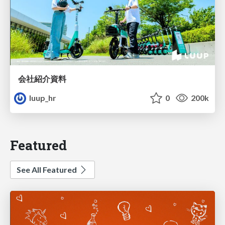
会社紹介資料
luup_hr
0
200k
Featured
See All Featured