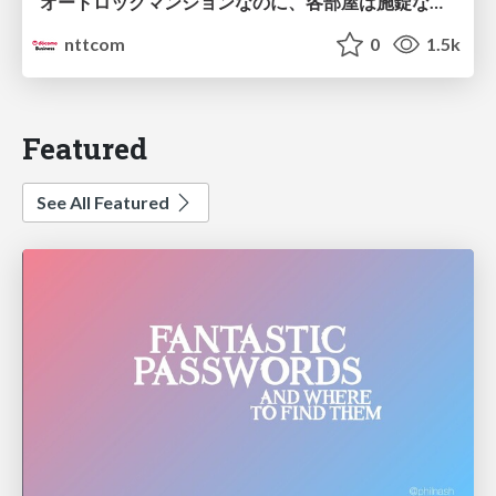
オートロックマンションなのに、各部屋は施錠なし！？ 攻撃者が組織内ネットワークで大暴れする理由 / The Front Door Is Locked, but the Rooms Are Wide Open: Why Attackers Move Freely Inside Enterprise Networks
nttcom
0
1.5k
Featured
See All Featured