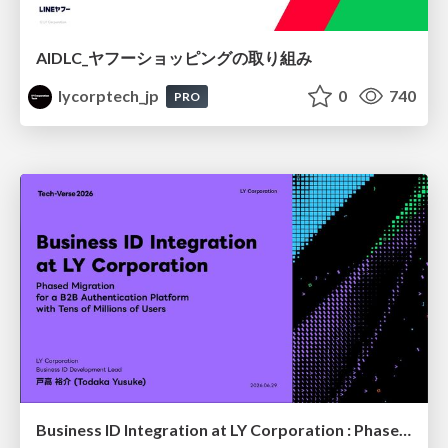
AIDLC_ヤフーショッピングの取り組み
lycorptech_jp
0
740
PRO
Business ID Integration at LY Corporation : Phased Migration for a B2B authentication platform with Tens of Millions of Users