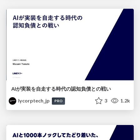
AIが実装を自走する時代の認知負債との戦い
lycorptech_jp
3
1.2k
PRO