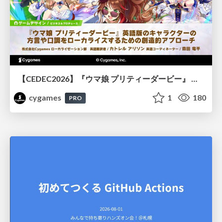
【CEDEC2026】『ウマ娘 プリティーダービー』 英語版のキャラクターの方言や口調をローカライズするための創造的アプローチ
cygames
1
180
PRO