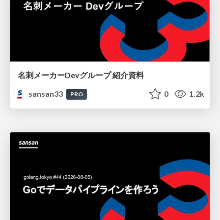
名刺メーカーDevグループ 紹介資料
sansan33
0
1.2k
PRO