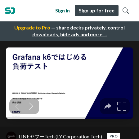
Sign in
Sign up for free
Upgrade to Pro
— share decks privately, control
downloads, hide ads and more …
LINEヤフーTech (LY Corporation Tech)
PRO