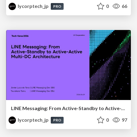
lycorptech_jp
0
66
PRO
LINE Messaging: From Active-Standby to Active-Active Multi-DC Architecture
lycorptech_jp
0
97
PRO