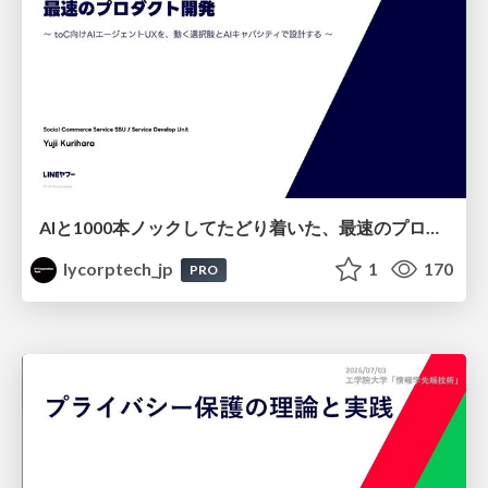
AIと1000本ノックしてたどり着いた、最速のプロダクト開発 ～toC向けAIエージェントUXを、動く選択肢とAIキャパシティで設計する～
lycorptech_jp
1
170
PRO