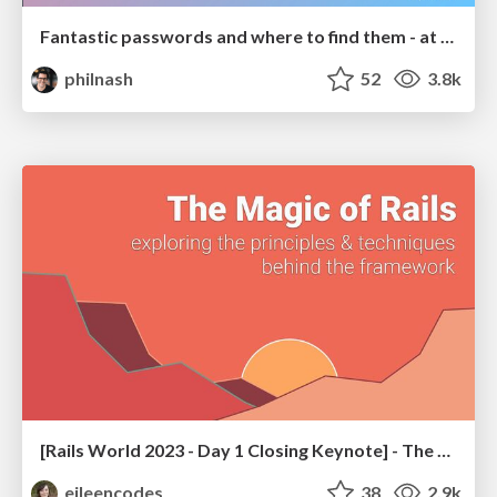
Fantastic passwords and where to find them - at NoRuKo
philnash
52
3.8k
[Rails World 2023 - Day 1 Closing Keynote] - The Magic of Rails
eileencodes
38
2.9k