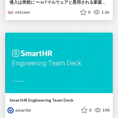
侵入は突然に 〜 IoTマルウェアと悪用される家庭の機器 ～ / When Intrusion Strikes: IoT Malware and the Abuse of Home Devices
nttcom
0
1.5k
SmartHR Engineering Team Deck
smarthr
0
190