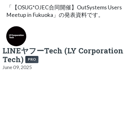
「【OSUG*OJEC合同開催】OutSystems Users
Meetup in Fukuoka」の発表資料です。
LINEヤフーTech (LY Corporation
Tech)
PRO
June 09, 2025