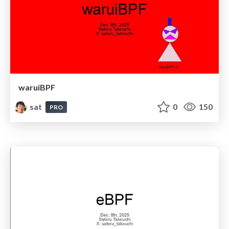
waruiBPF
sat
0
150
PRO