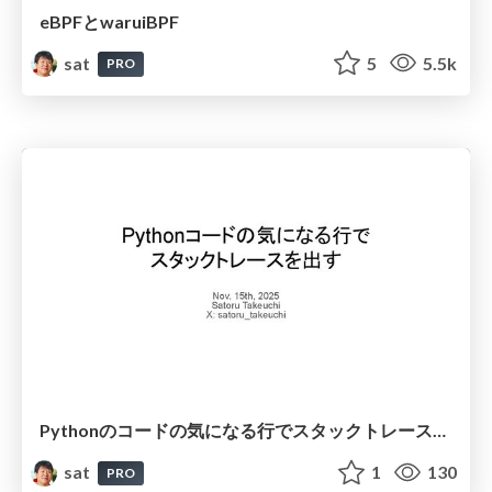
eBPFとwaruiBPF
sat
5
5.5k
PRO
Pythonのコードの気になる行でスタックトレースを出す
sat
1
130
PRO