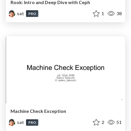
Rook: Intro and Deep Dive with Ceph
sat
1
38
PRO
Machine Check Exception
sat
2
51
PRO