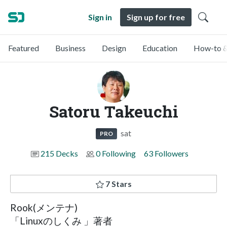
Sign in
Sign up for free
Featured
Business
Design
Education
How-to &
Satoru Takeuchi
sat
PRO
215 Decks
0 Following
63 Followers
7 Stars
Rook(メンテナ)
「Linuxのしくみ 」著者