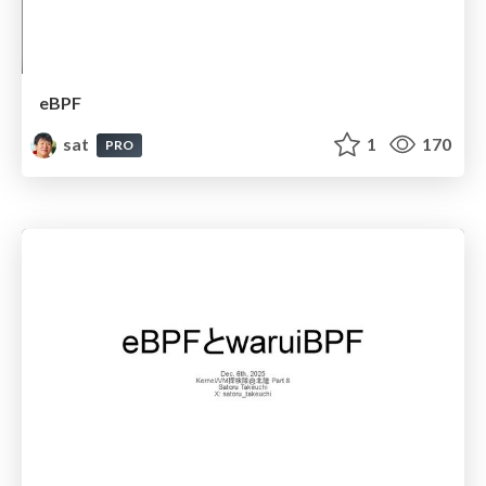
eBPF
sat
1
170
PRO