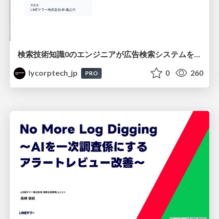
検索技術知識0のエンジニアが広告検索システムを内製化して運用するまで
lycorptech_jp
0
260
PRO