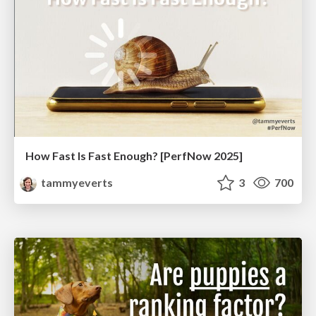
How Fast Is Fast Enough? [PerfNow 2025]
tammyeverts
3
700