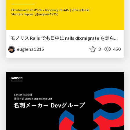
モノリス Rails でも日中に rails db:migrate を走らせたい！ / Daytime rails db:migrate on Monolithic Rails!
euglena1215
3
450