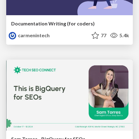
Documentation Writing (for coders)
carmenintech
77
5.4k
Sam Torres - BigQuery for SEOs