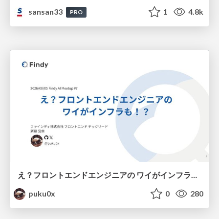
sansan33
1
4.8k
PRO
え？フロントエンドエンジニアの ワイがインフラも！？
puku0x
0
280