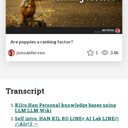
Are puppies a ranking factor?
jonoalderson
1
3.8k
Transcript
Kilro.Han Personal knowledge bases using
LLM LLM Wiki
Self intro. HAN KIL RO LINE+ AI Lab LINE内
のAIςϯϪ ー