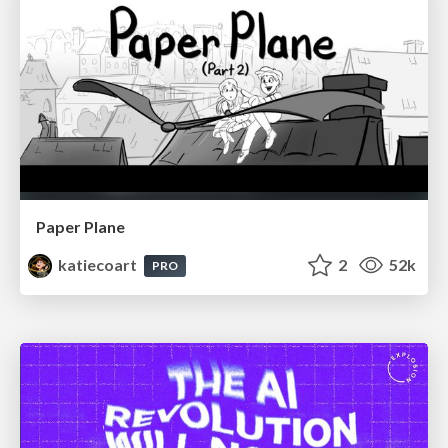
Paper Plane
katiecoart
2
52k
PRO