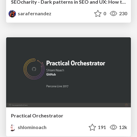
SEOcharity - Dark patterns in SEO and UX: How to avoid them and build a more ethical web
sarafernandez
0
230
Practical Orchestrator
shlominoach
191
12k