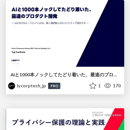
AIと1000本ノックしてたどり着いた、最速のプロダクト開発 ～toC向けAIエージェントUXを、動く選択肢とAIキャパシティで設計する～
lycorptech_jp
1
170
PRO