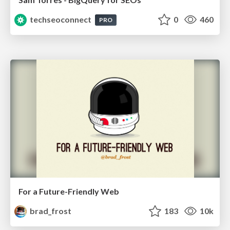
techseoconnect
0
460
PRO
For a Future-Friendly Web
brad_frost
183
10k