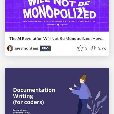
The AI Revolution Will Not Be Monopolized: How open-source beats economies of scale, even for LLMs
inesmontani
3
3.7k
PRO