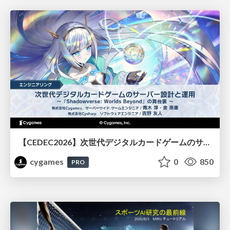
【CEDEC2026】次世代デジタルカードゲームのサーバー設計と運用 〜『Shadowverse: Worlds Beyond』の舞台裏～
cygames
0
850
PRO