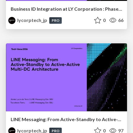
Business ID Integration at LY Corporation : Phased Migration for a B2B authentication platform with Tens of Millions of Users
lycorptech_jp
0
66
PRO
LINE Messaging: From Active-Standby to Active-Active Multi-DC Architecture
lycorptech_jp
0
97
PRO