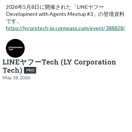
2026年5月8日に開催された「LINEヤフー
Development with Agents Meetup #3」の登壇資料
です。
https://lycorptech-jp.connpass.com/event/388828/
LINEヤフーTech (LY Corporation
Tech)
PRO
May 18, 2026