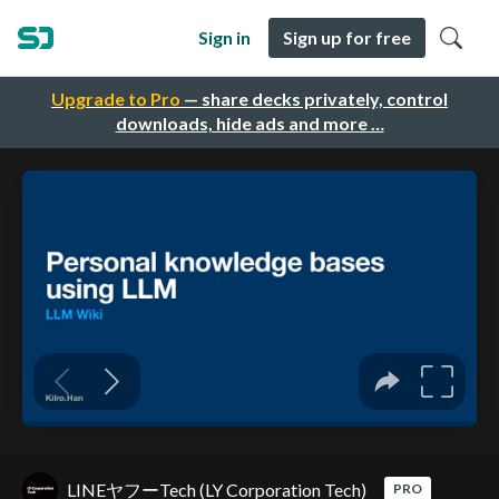
Sign in
Sign up for free
Upgrade to Pro
— share decks privately, control
downloads, hide ads and more …
LINEヤフーTech (LY Corporation Tech)
PRO