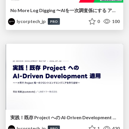
No More Log Digging 〜AIを一次調査係にする アラートレビュー改善〜
lycorptech_jp
0
100
PRO
実践！既存 Project への AI-Driven Development 適用〜 一ヶ月で Project 唯一のフロントエンドエンジニアを作り出せ〜
lycorptech_jp
1
430
PRO