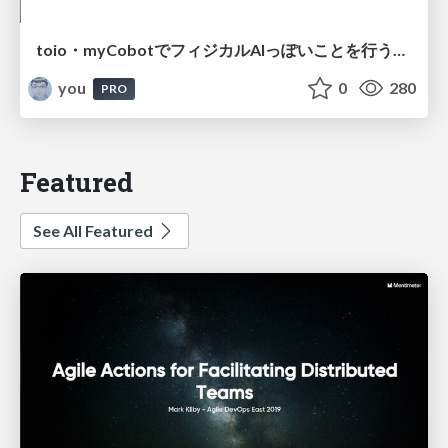
toio・myCobotでフィジカルAIっぽいことを行うための検討（とりあえず調査） / フィジカルAI LT（IoTLTによる開催）
you
0
280
PRO
Featured
See All Featured