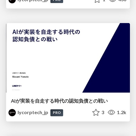
AIが実装を自走する時代の認知負債との戦い
lycorptech_jp
3
1.2k
PRO