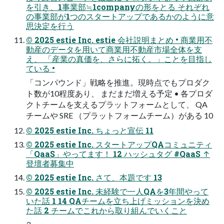
を引き、1事業部≒1companyの形をとる それぞれ
の事業部が1つのスタートアップであるかのように意
思決定を行う
© 2025 estie Inc. estie 会社説明まとめ • 商業用不
動産のデータを用いて商業用不動産市場全体を支
え、 「産業の真価を、さらに拓く。」ことを目指し
ている •
「コンパウンド」戦略を推進。現時点でもプロダク
ト数が10程度あり、 まだまだ増える予定 • 各プロダ
クトチームを支えるプラットフォームとして、 QA
チームや SRE （プラットフォームチーム）がある 10
© 2025 estie Inc. ちょっと宣伝 11
© 2025 estie Inc. スタートアップQAコミュニティ
「QaaS」やってます！ 12 ハッシュタグ #QaaS ↑
登壇者募集中
© 2025 estie Inc. さて、本題です 13
© 2025 estie Inc. 未経験で一人QAを3年間やって
いた話 1 14 QAチームを立ち上げミッションを決め
た話 2 チームでこれから取り組んでいくこと