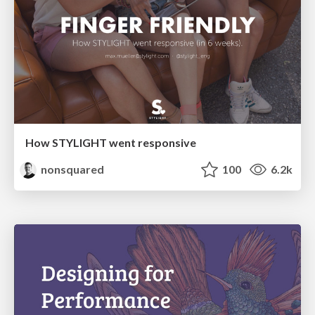
How STYLIGHT went responsive
nonsquared
100
6.2k