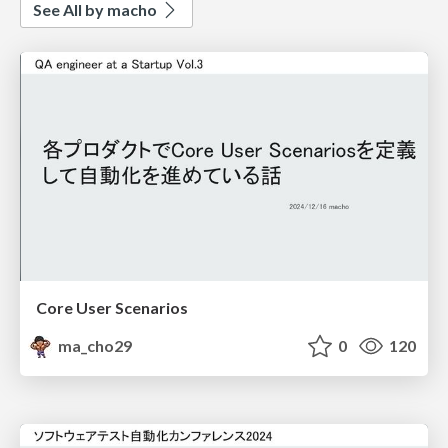
See All by macho
Core User Scenarios
ma_cho29
0
120