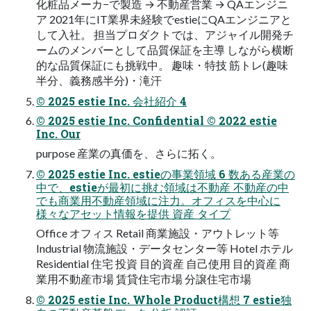
化粧品メーカ−で製造 → 不動産営業 → QAエンジニ
ア 2021年にIT業界未経験でestieにQAエンジニアと
して入社。 担当プロダクトでは、アジャイル開発チ
ームのメンバーとして品質保証を主導 しながら横断
的な品質保証にも挑戦中。 趣味・特技 筋トレ(趣味
半分、義務感半分)・滝汗
© 2025 estie Inc. 会社紹介 4
© 2025 estie Inc. Confidential © 2022 estie
Inc. Our
purpose 産業の真価を、さらに拓く。
© 2025 estie Inc. estieの事業領域 6 数ある産業の
中で、estieが最初に挑む領域は不動産 不動産の中
でも商業用不動産領域に注力。オフィスを中心に
様々なアセット情報を提供 資産 タイプ
Office オフィス Retail 商業施設・アウトレット等
Industrial 物流施設・データセンター等 Hotel ホテル
Residential 住宅 投資 目的資産 自己使用 目的資産 商
業用不動産市場 賃貸住宅市場 分譲住宅市場
© 2025 estie Inc. Whole Product構想 7 estie独