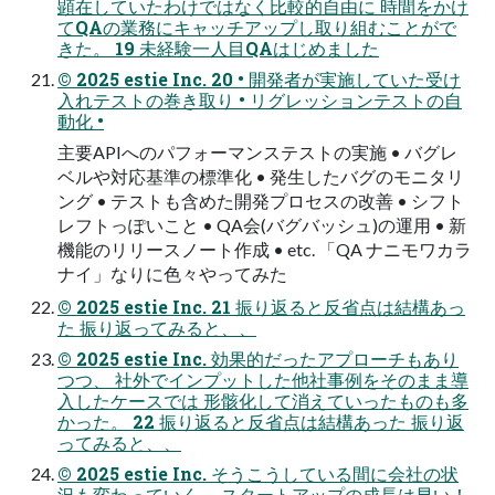
顕在していたわけではなく比較的自由に 時間をかけ
てQAの業務にキャッチアップし取り組むことがで
きた。 19 未経験一人目QAはじめました
© 2025 estie Inc. 20 • 開発者が実施していた受け
入れテストの巻き取り • リグレッションテストの自
動化 •
主要APIへのパフォーマンステストの実施 • バグレ
ベルや対応基準の標準化 • 発生したバグのモニタリ
ング • テストも含めた開発プロセスの改善 • シフト
レフトっぽいこと • QA会(バグバッシュ)の運用 • 新
機能のリリースノート作成 • etc. 「QA ナニモワカラ
ナイ」なりに色々やってみた
© 2025 estie Inc. 21 振り返ると反省点は結構あっ
た 振り返ってみると、、
© 2025 estie Inc. 効果的だったアプローチもあり
つつ、 社外でインプットした他社事例をそのまま導
入したケースでは 形骸化して消えていったものも多
かった。 22 振り返ると反省点は結構あった 振り返
ってみると、、
© 2025 estie Inc. そうこうしている間に会社の状
況も変わっていく。 スタートアップの成長は早い！