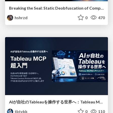
Breaking the Seal: Static Deobfuscation of Compiled V8 JavaScript Bytecode Malware
hshrzd
0
470
AIが自社のTableauを操作する世界へ：Tableau MCP超入門
tbtykk
0
110