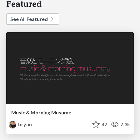
Featured
See All Featured
Music & Morning Musume
bryan
47
7.3k