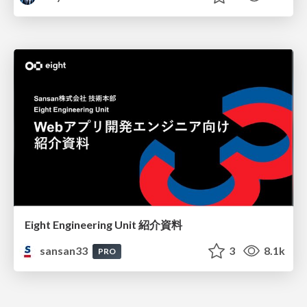
Eight Engineering Unit 紹介資料
sansan33
3
8.1k
PRO