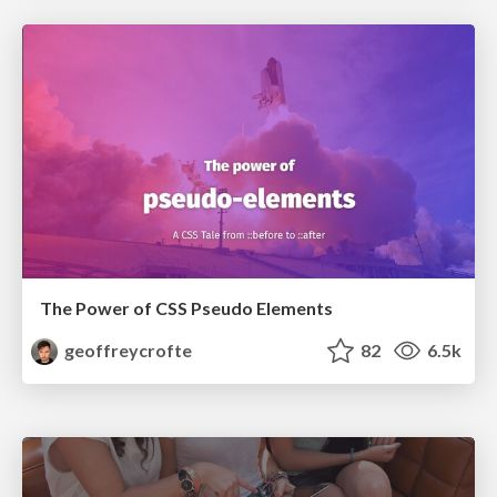
The Power of CSS Pseudo Elements
geoffreycrofte
82
6.5k