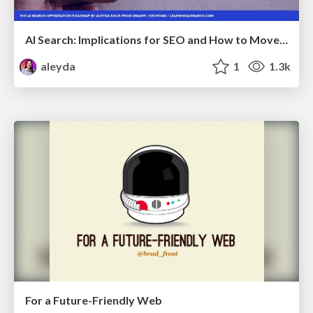
AI Search: Implications for SEO and How to Move Forward - #ShenzhenSEOConference
aleyda
1
1.3k
For a Future-Friendly Web