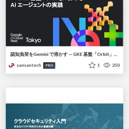
認知負荷をGemini で溶かす — GKE 基盤「Orbit」における AI エージェントの実践
sansantech
1
250
PRO