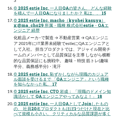
3
© 2025 estie Inc. 一人目QAの皆さん、 どんな経験
を積んで一人目QAになりましたか？ 私は、、 15
© 2025 estie Inc. macho（kyohei kasuya）
x:@ma_cho29 所属・職種 株式会社estie・QAエ
ンジニア 経歴
化粧品メーカ−で製造 → 不動産営業 → QAエンジニ
ア 2021年にIT業界未経験でestieにQAエンジニアと
して入社。 担当プロダクトでは、アジャイル開発チ
ームのメンバーとして品質保証を主導 しながら横断
的な品質保証にも挑戦中。 趣味・特技 筋トレ(趣味
半分、義務感半分)・滝汗
© 2025 estie Inc. 恥ずかしながら現職のカジュア
ル面談を受けるまで 「QAエンジニア」という職種
を知らなかった私。 17
© 2025 estie Inc. CTO 岩成： 「現職のドメイン知
識活かして QAエンジニアやってみなよ！」 18
© 2025 estie Inc. 一人目QAとしてJoinしたもの
の、 社員20名プロダクトもほぼ1つだけと現在と比
べて規模も小さい。 クリティカルな品質課題が多く