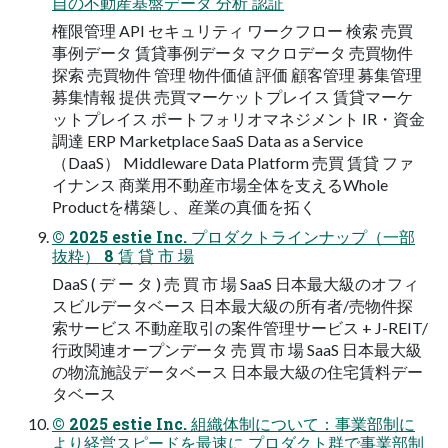
自の不動産基盤データ 分析 認証
権限管理 API セキュリティ ワークフロー 検索 売買
事例データ 賃貸事例データ マクロデータ 売買物件
探索 売買物件 管理 物件価値 評価 顧客管理 募集管理
募集情報 提供 売買マーケットプレイス 賃貸マーケ
ットプレイス ポートフォリオマネジメント IR・資金
調達 ERP Marketplace SaaS Data as a Service
（DaaS） Middleware Data Platform 売買 賃貸 ファ
イナンス 商業用不動産市場全体を支えるWhole
Productを構築し、産業の真価を拓く
© 2025 estie Inc. プロダクトラインナップ（一部
抜粋） 8 賃 貸 市 場
DaaS ( デ ー タ ) 売 買 市 場 SaaS 日本最大級のオフィ
スビルデータベース 日本最大級の所有者/売物件探
索サービス 不動産取引の案件管理サービス + J-REIT/
行政関連オープンデータ 売 買 市 場 SaaS 日本最大級
の物流施設データベース 日本最大級の住宅賃料デー
タベース
© 2025 estie Inc. 組織体制について：事業部制に
より経営スピードを最速に プロダクト群で事業部制