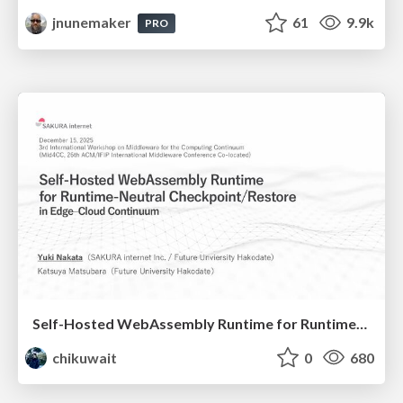
jnunemaker
61
9.9k
PRO
Self-Hosted WebAssembly Runtime for Runtime-Neutral Checkpoint/Restore in Edge–Cloud Continuum
chikuwait
0
680