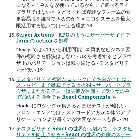
になる - 「みんなが使っているから」で選べるライ
ブラリではない ※ → どうすれば複雑なフォームの変
更容易性を維持できるのか？ ※ エコシステムを最⼤
限活⽤する観点では⼀定合理的 18
Server Actions - RPC のようにサーバーサイドで
form の action を処理 -
Next.js では v14 から利⽤可能 - 本質的なビジネス要
件の複雑さを解決はしない - UX を考慮するとブラウ
ザ上のバリデーションは残り続ける - テスタビリテ
ィが低い 19
テスタビリティ 複雑なロジックに⽴ち向かうにはテ
ストをどこまで徹底できる かが鍵 - サーバーとブラ
ウザにまたがるテストは実装が困難 - ブラウザのみ
で完結する場合でも React Components や
Hooks にロジックが集まるとまだテストが難しい -
フロントエンドではテストコードの⽅が本体のアプ
リケー ションより書くのが⼤変なケースも多い 20
テスタビリティ React の世界から離れて、テスタビ
リティを向上させる - React の世界の外側のステー