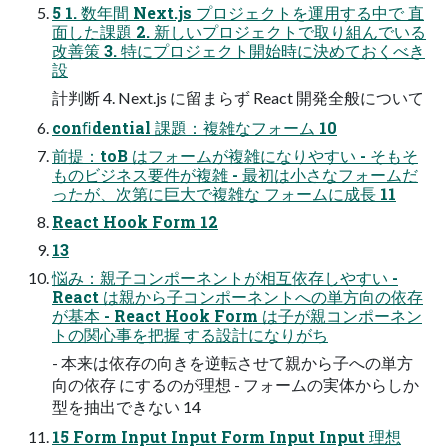
5 1. 数年間 Next.js プロジェクトを運⽤する中で 直
⾯した課題 2. 新しいプロジェクトで取り組んでいる
改善策 3. 特にプロジェクト開始時に決めておくべき
設
計判断 4. Next.js に留まらず React 開発全般について
conﬁdential 課題：複雑なフォーム 10
前提：toB はフォームが複雑になりやすい - そもそ
ものビジネス要件が複雑 - 最初は⼩さなフォームだ
ったが、次第に巨⼤で複雑な フォームに成⻑ 11
React Hook Form 12
13
悩み：親⼦コンポーネントが相互依存しやすい -
React は親から⼦コンポーネントへの単⽅向の依存
が基本 - React Hook Form は⼦が親コンポーネン
トの関⼼事を把握 する設計になりがち
- 本来は依存の向きを逆転させて親から⼦への単⽅
向の依存 にするのが理想 - フォームの実体からしか
型を抽出できない 14
15 Form Input Input Form Input Input 理想