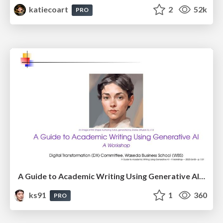
katiecoart
2
52k
PRO
A Guide to Academic Writing Using Generative AI - A Workshop
ks91
1
360
PRO