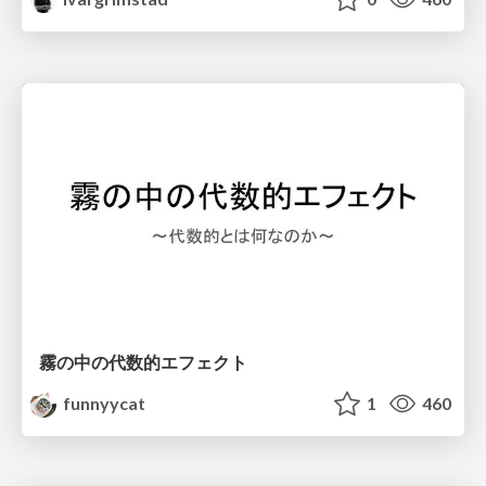
霧の中の代数的エフェクト
funnyycat
1
460