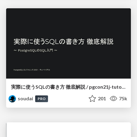
実際に使うSQLの書き方 徹底解説 / pgcon21j-tutorial
soudai
201
75k
PRO