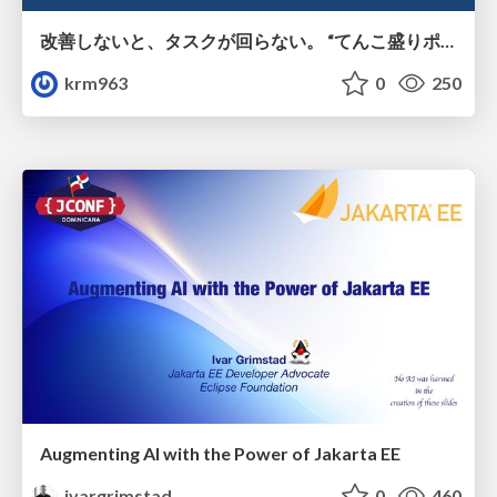
改善しないと、タスクが回らない。 “てんこ盛りポジション” を引き継いだ情シスの、入社3ヶ月の業務改善録
krm963
0
250
Augmenting AI with the Power of Jakarta EE
ivargrimstad
0
460