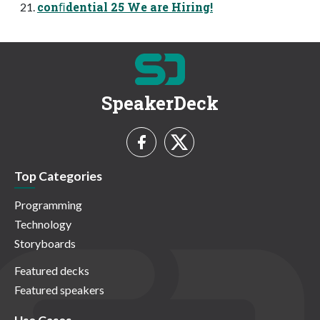
conﬁdential 25 We are Hiring!
SpeakerDeck
Top Categories
Programming
Technology
Storyboards
Featured decks
Featured speakers