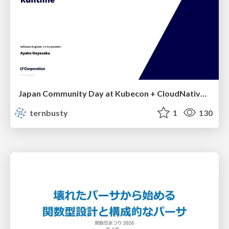
Japan Community Day at Kubecon + CloudNativeCon Japan 2026: Learning Container Privilege Control by Building My Own Low-Level Container Runtime
ternbusty
1
130