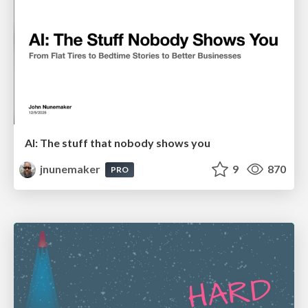
AI: The stuff that nobody shows you
jnunemaker
9
870
PRO