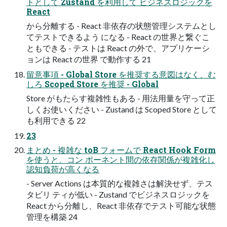
トとして Zustand を利⽤して ビジネスロジックを
React
から分離する - React ⾮依存の状態管理システムとし
てテストできるよう になる - React の世界と繋ぐこ
ともできる - テストは React の外で、アプリケーシ
ョンは React の世界 で動作する 21
留意事項 - Global Store を推奨する意図はなく、む
しろ Scoped Store を推奨 - Global
Store がもたらす複雑性もある - ⽤法⽤量を守って正
しくお使いください - Zustand は Scoped Store として
も利⽤できる 22
23
まとめ - 複雑な toB フォームで React Hook Form
を使うと、コン ポーネント間の依存関係が複雑化し
認知負荷が⾼くなる
- Server Actions は本質的な複雑さは解決せず、テス
タビリ ティが低い - Zustand でビジネスロジックを
React から分離し、React ⾮依存でテスト可能な状態
管理を構築 24