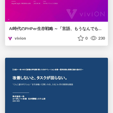
AI時代のPHPer生存戦略 ～「言語、もうなんでもよくない？」に本気で向き合う～
vivion
0
230