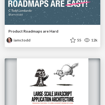
Product Roadmaps are Hard
iamctodd
55
12k