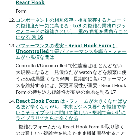
React Hook
Form
コンポーネントの相互依存 - 相互依存するとコード
の複雑度が⼀気に⾼まる - toB の複雑な業務ロジッ
クとコードの複雑さという⼆重の 負担を背負うこと
になる 😢 16
パフォーマンスの現実 - React Hook Form は
Uncontrolled で⾼パフォーマンスを謳う - フォー
ムが⼩規模な間は
Controlled/Uncontrolled で性能差はほ とんどない -
⼤規模になると⼀⾒優位だが watch などを頻繁に使
うため結局重 くなる傾向 - ⻑期的に⾼パフォーマン
スを維持するには、変更容易性が重要 - React Hook
Form の持ち込む複雑性が変更の余地を削る 17
React Hook Form は - フォームが⼤きくなればな
るほど⾟くなりがち - 本来ビジネス要件が複雑で⾟
いこそライブラリに助けて欲しい - 複雑で⾟い時に
ライブラリでさらに⾟くなる
- 複雑なフォームから React Hook Form を取り除く
のは難しい - 複雑性を抱えたまま機能開発すること