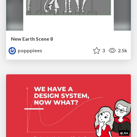
New Earth Scene 8
popppiees
3
2.5k