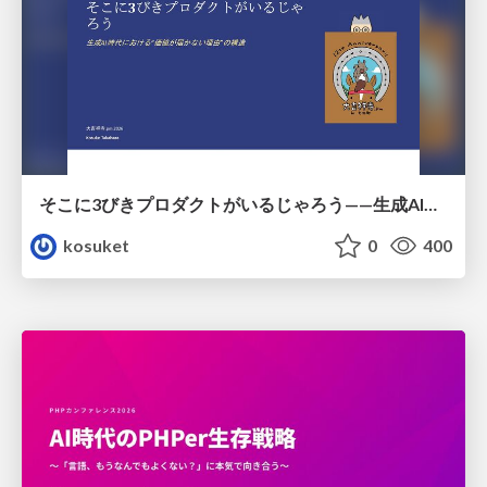
そこに3びきプロダクトがいるじゃろう——生成AI時代における“価値が届かない理由”の構造
kosuket
0
400