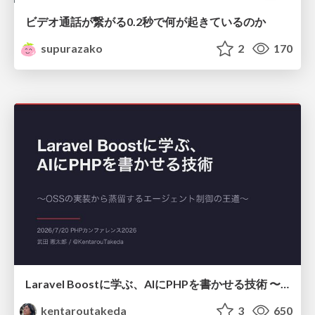
ビデオ通話が繋がる0.2秒で何が起きているのか
supurazako
2
170
Laravel Boostに学ぶ、AIにPHPを書かせる技術 〜OSSの実装から蒸留するエージェント制御の王道〜
kentaroutakeda
3
650