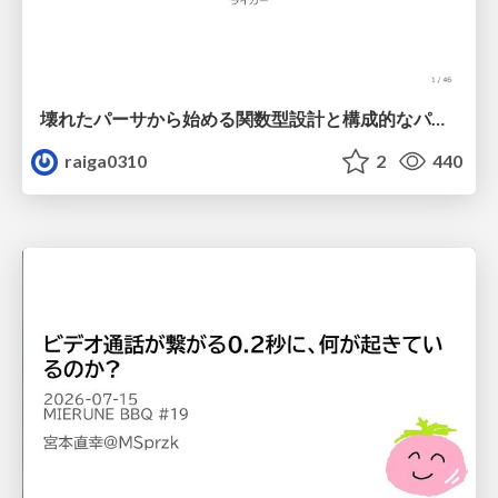
壊れたパーサから始める関数型設計と構成的なパーサ #fp_matsuri
raiga0310
2
440