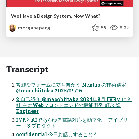
We Have a Design System, Now What?
morganepeng
55
8.2k
Transcript
複雑なフォームに⽴ち向かう Next.js の技術選定
@macchiitaka 2025/09/16
2 ⾃⼰紹介 @macchiitaka 2024年8⽉ IVRy に⼊
社 主にWebフロントエンドの機能開発 町永 隆
Engineer
IVRとAIであらゆる電話対応を効率化 「アイブリ
ー」 3 プロダクト
conﬁdential 今⽇お話しすること 4