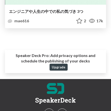
エンジニアや人生の中での私の気づき 3つ
mae616
2
17k
Speaker Deck Pro:
Add privacy options and
schedule the publishing of your decks
Upgrade
SpeakerDeck