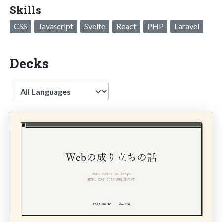
Skills
CSS
Javascript
Svelte
React
PHP
Laravel
Decks
Language