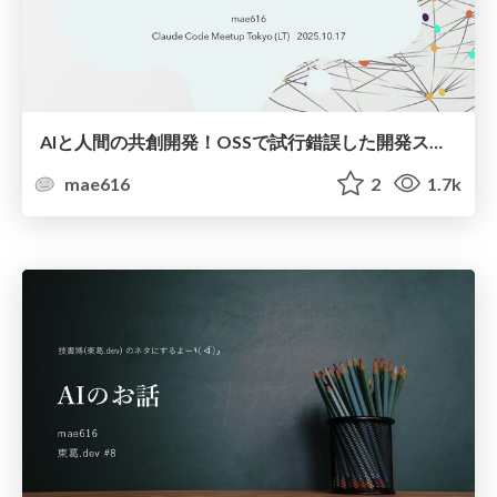
AIと人間の共創開発！OSSで試行錯誤した開発スタイル
mae616
2
1.7k