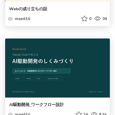
Webの成り立ちの話
mae616
0
34
AI駆動開発_ワークフロー設計
mae616
16
9.1k