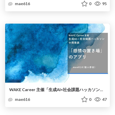
mae616
0
95
WAKE Career 主催「生成AI×社会課題ハッカソン」中間発表
mae616
0
47