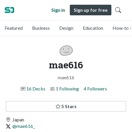
Sign in
Sign up for free
Featured
Business
Design
Education
How-to &
mae616
mae616
16 Decks
1 Following
4 Followers
5 Stars
Japan
@mae616_